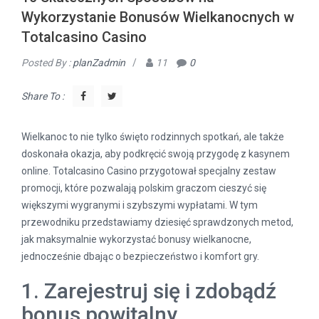
Wykorzystanie Bonusów Wielkanocnych w
Totalcasino Casino
Posted By :
planZadmin
/
11
0
Share To :
Wielkanoc to nie tylko święto rodzinnych spotkań, ale także
doskonała okazja, aby podkręcić swoją przygodę z kasynem
online. Totalcasino Casino przygotował specjalny zestaw
promocji, które pozwalają polskim graczom cieszyć się
większymi wygranymi i szybszymi wypłatami. W tym
przewodniku przedstawiamy dziesięć sprawdzonych metod,
jak maksymalnie wykorzystać bonusy wielkanocne,
jednocześnie dbając o bezpieczeństwo i komfort gry.
1. Zarejestruj się i zdobądź
bonus powitalny