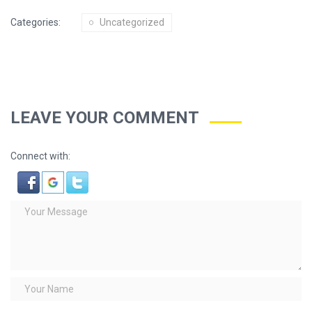
Categories:
Uncategorized
LEAVE YOUR COMMENT
Connect with: