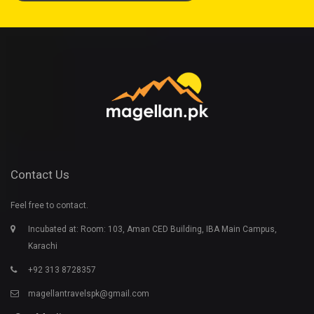
Contact Us
Feel free to contact.
Incubated at: Room: 103, Aman CED Building, IBA Main Campus,
Karachi
+92 313 8728357
magellantravelspk@gmail.com