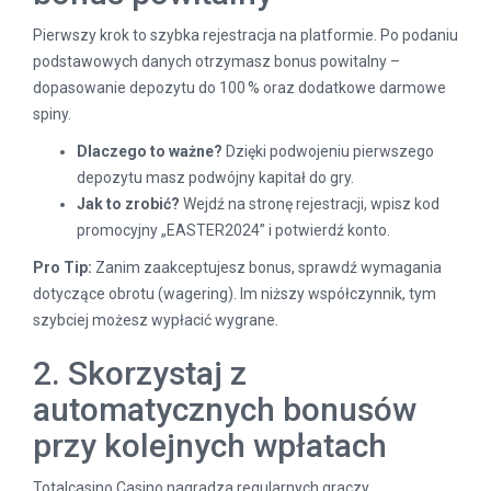
Pierwszy krok to szybka rejestracja na platformie. Po podaniu
podstawowych danych otrzymasz bonus powitalny –
dopasowanie depozytu do 100 % oraz dodatkowe darmowe
spiny.
Dlaczego to ważne?
Dzięki podwojeniu pierwszego
depozytu masz podwójny kapitał do gry.
Jak to zrobić?
Wejdź na stronę rejestracji, wpisz kod
promocyjny „EASTER2024” i potwierdź konto.
Pro Tip:
Zanim zaakceptujesz bonus, sprawdź wymagania
dotyczące obrotu (wagering). Im niższy współczynnik, tym
szybciej możesz wypłacić wygrane.
2. Skorzystaj z
automatycznych bonusów
przy kolejnych wpłatach
Totalcasino Casino nagradza regularnych graczy