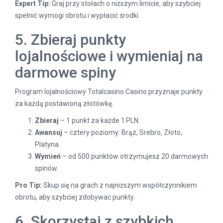
Expert Tip:
Graj przy stołach o niższym limicie, aby szybciej
spełnić wymogi obrotu i wypłacić środki.
5. Zbieraj punkty
lojalnościowe i wymieniaj na
darmowe spiny
Program lojalnościowy Totalcasino Casino przyznaje punkty
za każdą postawioną złotówkę.
Zbieraj
– 1 punkt za każde 1 PLN.
Awansuj
– cztery poziomy: Brąz, Srebro, Złoto,
Platyna.
Wymień
– od 500 punktów otrzymujesz 20 darmowych
spinów.
Pro Tip:
Skup się na grach z najniższym współczynnikiem
obrotu, aby szybciej zdobywać punkty.
6. Skorzystaj z szybkich