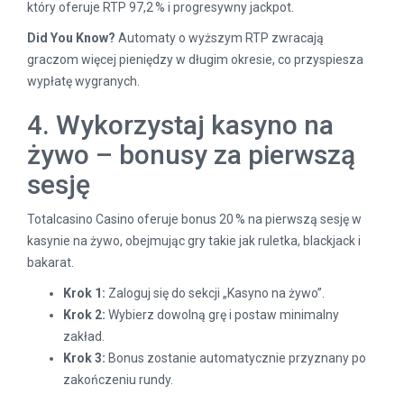
który oferuje RTP 97,2 % i progresywny jackpot.
Did You Know?
Automaty o wyższym RTP zwracają
graczom więcej pieniędzy w długim okresie, co przyspiesza
wypłatę wygranych.
4. Wykorzystaj kasyno na
żywo – bonusy za pierwszą
sesję
Totalcasino Casino oferuje bonus 20 % na pierwszą sesję w
kasynie na żywo, obejmując gry takie jak ruletka, blackjack i
bakarat.
Krok 1:
Zaloguj się do sekcji „Kasyno na żywo”.
Krok 2:
Wybierz dowolną grę i postaw minimalny
zakład.
Krok 3:
Bonus zostanie automatycznie przyznany po
zakończeniu rundy.