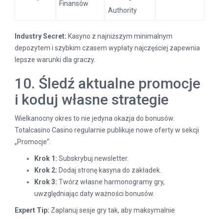
Finansów
Authority
Industry Secret:
Kasyno z najniższym minimalnym
depozytem i szybkim czasem wypłaty najczęściej zapewnia
lepsze warunki dla graczy.
10. Śledź aktualne promocje
i koduj własne strategie
Wielkanocny okres to nie jedyna okazja do bonusów.
Totalcasino Casino regularnie publikuje nowe oferty w sekcji
„Promocje”.
Krok 1:
Subskrybuj newsletter.
Krok 2:
Dodaj stronę kasyna do zakładek.
Krok 3:
Twórz własne harmonogramy gry,
uwzględniając daty ważności bonusów.
Expert Tip:
Zaplanuj sesje gry tak, aby maksymalnie