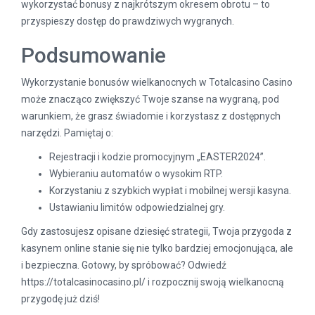
wykorzystać bonusy z najkrótszym okresem obrotu – to
przyspieszy dostęp do prawdziwych wygranych.
Podsumowanie
Wykorzystanie bonusów wielkanocnych w Totalcasino Casino
może znacząco zwiększyć Twoje szanse na wygraną, pod
warunkiem, że grasz świadomie i korzystasz z dostępnych
narzędzi. Pamiętaj o:
Rejestracji i kodzie promocyjnym „EASTER2024”.
Wybieraniu automatów o wysokim RTP.
Korzystaniu z szybkich wypłat i mobilnej wersji kasyna.
Ustawianiu limitów odpowiedzialnej gry.
Gdy zastosujesz opisane dziesięć strategii, Twoja przygoda z
kasynem online stanie się nie tylko bardziej emocjonująca, ale
i bezpieczna. Gotowy, by spróbować? Odwiedź
https://totalcasinocasino.pl/
i rozpocznij swoją wielkanocną
przygodę już dziś!