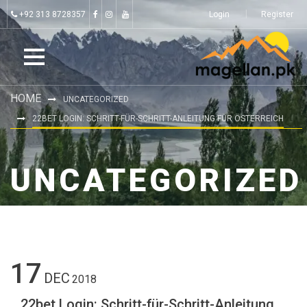
+92 313 8728357
Login
Register
HOME
UNCATEGORIZED
22BET LOGIN: SCHRITT-FÜR-SCHRITT-ANLEITUNG FÜR ÖSTERREICH
UNCATEGORIZED
17
DEC
2018
22bet Login: Schritt-für-Schritt-Anleitung