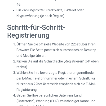
4G.
Ein Zahlungsmittel: Kreditkarte, E-Wallet oder
Kryptowährung (je nach Region).
Schritt-für-Schritt-
Registrierung
Öffnen Sie die offizielle Website von 22bet über Ihren
Browser. Die Seite passt sich automatisch an Desktop
und Mobilgeräte an.
Klicken Sie auf die Schaltfläche „Registrieren“ (oft oben
rechts).
Wählen Sie Ihre bevorzugte Registrierungsmethode:
per E-Mail, Telefonnummer oder in einem Schritt. Für
Nutzer aus 22bet österreich empfiehlt sich die E-Mail-
Registrierung.
Geben Sie Ihre persönlichen Daten ein: Land
(Österreich), Währung (EUR), vollständiger Name und