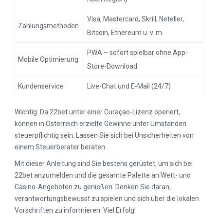
Visa, Mastercard, Skrill, Neteller,
Zahlungsmethoden
Bitcoin, Ethereum u. v. m.
PWA – sofort spielbar ohne App-
Mobile Optimierung
Store-Download
Kundenservice
Live-Chat und E-Mail (24/7)
Wichtig: Da 22bet unter einer Curaçao-Lizenz operiert,
können in Österreich erzielte Gewinne unter Umständen
steuerpflichtig sein. Lassen Sie sich bei Unsicherheiten von
einem Steuerberater beraten.
Mit dieser Anleitung sind Sie bestens gerüstet, um sich bei
22bet anzumelden und die gesamte Palette an Wett- und
Casino-Angeboten zu genießen. Denken Sie daran,
verantwortungsbewusst zu spielen und sich über die lokalen
Vorschriften zu informieren. Viel Erfolg!