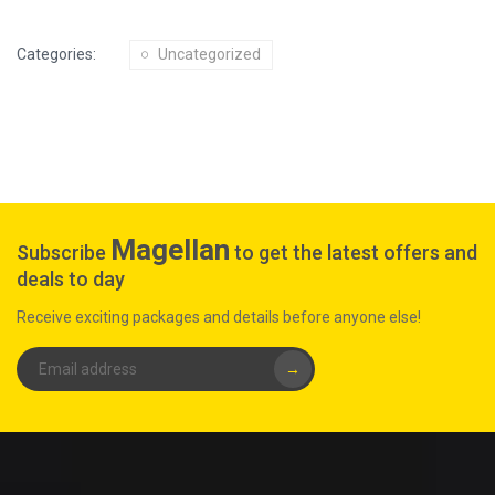
Categories:
Uncategorized
Magellan
Subscribe
to get the latest offers and
deals to day
Receive exciting packages and details before anyone else!
→