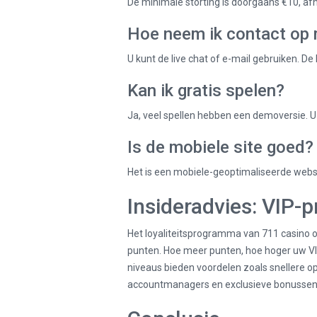
De minimale storting is doorgaans €10, af
Hoe neem ik contact op 
U kunt de live chat of e-mail gebruiken. De 
Kan ik gratis spelen?
Ja, veel spellen hebben een demoversie. U 
Is de mobiele site goed?
Het is een mobiele-geoptimaliseerde websi
Insideradvies: VIP
Het loyaliteitsprogramma van 711 casino o
punten. Hoe meer punten, hoe hoger uw VIP-
niveaus bieden voordelen zoals snellere o
accountmanagers en exclusieve bonussen