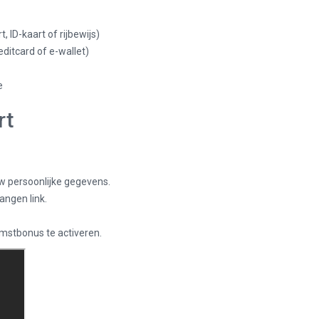
, ID-kaart of rijbewijs)
ditcard of e-wallet)
e
rt
uw persoonlijke gegevens.
angen link.
mstbonus te activeren.