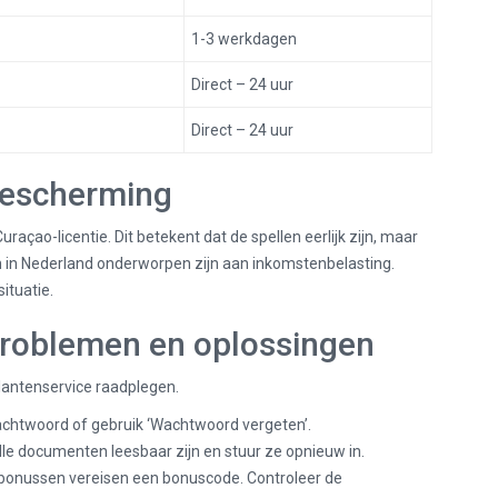
1-3 werkdagen
Direct – 24 uur
Direct – 24 uur
bescherming
raçao-licentie. Dit betekent dat de spellen eerlijk zijn, maar
en in Nederland onderworpen zijn aan inkomstenbelasting.
ituatie.
roblemen en oplossingen
klantenservice raadplegen.
chtwoord of gebruik ‘Wachtwoord vergeten’.
lle documenten leesbaar zijn en stuur ze opnieuw in.
nussen vereisen een bonuscode. Controleer de