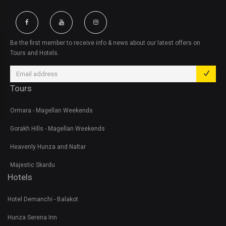
Be the first member to receive info & news about our latest offers on
Tours and Hotels.
Tours
Ormara - Magellan Weekends
Gorakh Hills - Magellan Weekends
Heavenly Hunza and Naltar
Majestic Skardu
Hotels
Hotel Demanchi - Balakot
Hunza Serena Inn