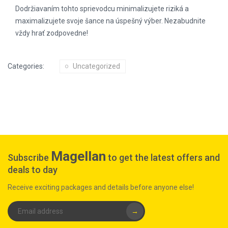
Dodržiavaním tohto sprievodcu minimalizujete riziká a
maximalizujete svoje šance na úspešný výber. Nezabudnite
vždy hrať zodpovedne!
Categories:
Uncategorized
Magellan
Subscribe
to get the latest offers and
deals to day
Receive exciting packages and details before anyone else!
→