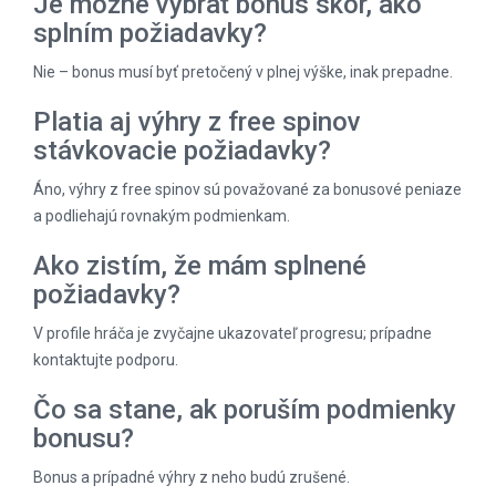
Je možné vybrať bonus skôr, ako
splním požiadavky?
Nie – bonus musí byť pretočený v plnej výške, inak prepadne.
Platia aj výhry z free spinov
stávkovacie požiadavky?
Áno, výhry z free spinov sú považované za bonusové peniaze
a podliehajú rovnakým podmienkam.
Ako zistím, že mám splnené
požiadavky?
V profile hráča je zvyčajne ukazovateľ progresu; prípadne
kontaktujte podporu.
Čo sa stane, ak poruším podmienky
bonusu?
Bonus a prípadné výhry z neho budú zrušené.