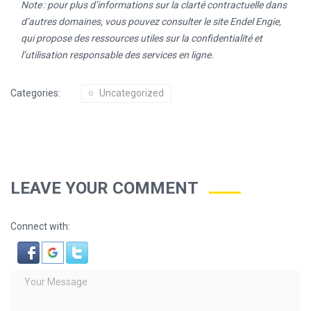
Note : pour plus d’informations sur la clarté contractuelle dans
d’autres domaines, vous pouvez consulter le site Endel Engie,
qui propose des ressources utiles sur la confidentialité et
l’utilisation responsable des services en ligne.
Categories:
Uncategorized
LEAVE YOUR COMMENT
Connect with: