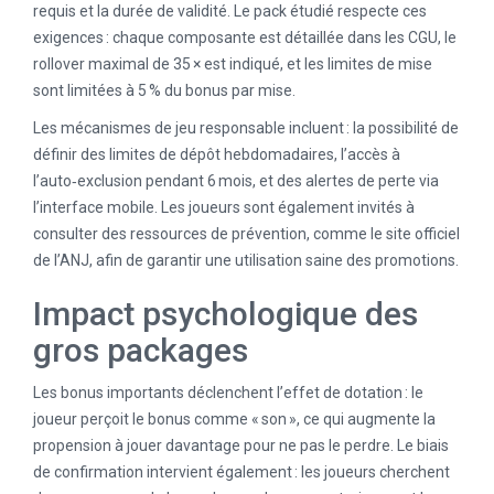
requis et la durée de validité. Le pack étudié respecte ces
exigences : chaque composante est détaillée dans les CGU, le
rollover maximal de 35 × est indiqué, et les limites de mise
sont limitées à 5 % du bonus par mise.
Les mécanismes de jeu responsable incluent : la possibilité de
définir des limites de dépôt hebdomadaires, l’accès à
l’auto‑exclusion pendant 6 mois, et des alertes de perte via
l’interface mobile. Les joueurs sont également invités à
consulter des ressources de prévention, comme le site officiel
de l’ANJ, afin de garantir une utilisation saine des promotions.
Impact psychologique des
gros packages
Les bonus importants déclenchent l’effet de dotation : le
joueur perçoit le bonus comme « son », ce qui augmente la
propension à jouer davantage pour ne pas le perdre. Le biais
de confirmation intervient également : les joueurs cherchent