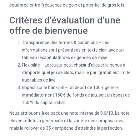
équilibrée entre fréquence de gain et potentiel de gros lots.
Critères d’évaluation d’une
offre de bienvenue
Transparence des termes & conditions – Les
informations sont présentées en texte clair, avec un
tableau récapitulatif des exigences de mise.
Flexibilité – Le joueur peut choisir d’allouer le bonus à
n’importe quel jeu de slots, mais le pari gratuit est limité
aux tables de live.
Impact sur le bankroll – Un dépôt de 100 € génère
immédiatement 150 € de fonds de jeu, soit un boost de
150 % du capital initial.
Nous attribuons à ce pack une note interne de 8,6/10. La note
élevée reflète la générosité et la variété des composantes,
mais le rollover de 35 × empêche d’atteindre la perfection.