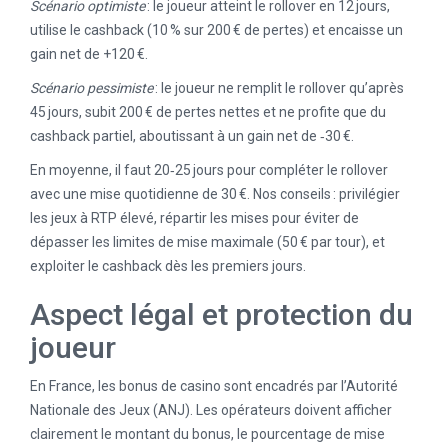
Scénario optimiste
: le joueur atteint le rollover en 12 jours,
utilise le cashback (10 % sur 200 € de pertes) et encaisse un
gain net de +120 €.
Scénario pessimiste
: le joueur ne remplit le rollover qu’après
45 jours, subit 200 € de pertes nettes et ne profite que du
cashback partiel, aboutissant à un gain net de ‑30 €.
En moyenne, il faut 20‑25 jours pour compléter le rollover
avec une mise quotidienne de 30 €. Nos conseils : privilégier
les jeux à RTP élevé, répartir les mises pour éviter de
dépasser les limites de mise maximale (50 € par tour), et
exploiter le cashback dès les premiers jours.
Aspect légal et protection du
joueur
En France, les bonus de casino sont encadrés par l’Autorité
Nationale des Jeux (ANJ). Les opérateurs doivent afficher
clairement le montant du bonus, le pourcentage de mise