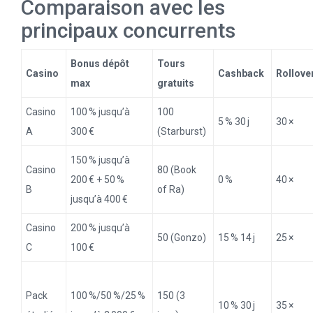
Comparaison avec les
principaux concurrents
Bonus dépôt
Tours
Casino
Cashback
Rollove
max
gratuits
Casino
100 % jusqu’à
100
5 % 30 j
30 ×
A
300 €
(Starburst)
150 % jusqu’à
Casino
80 (Book
200 € + 50 %
0 %
40 ×
B
of Ra)
jusqu’à 400 €
Casino
200 % jusqu’à
50 (Gonzo)
15 % 14 j
25 ×
C
100 €
Pack
100 %/50 %/25 %
150 (3
10 % 30 j
35 ×