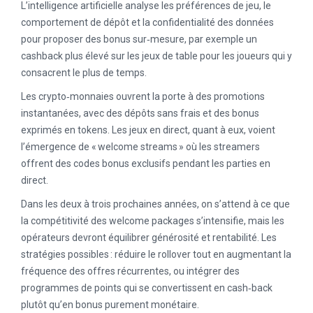
L’intelligence artificielle analyse les préférences de jeu, le
comportement de dépôt et la confidentialité des données
pour proposer des bonus sur‑mesure, par exemple un
cashback plus élevé sur les jeux de table pour les joueurs qui y
consacrent le plus de temps.
Les crypto‑monnaies ouvrent la porte à des promotions
instantanées, avec des dépôts sans frais et des bonus
exprimés en tokens. Les jeux en direct, quant à eux, voient
l’émergence de « welcome streams » où les streamers
offrent des codes bonus exclusifs pendant les parties en
direct.
Dans les deux à trois prochaines années, on s’attend à ce que
la compétitivité des welcome packages s’intensifie, mais les
opérateurs devront équilibrer générosité et rentabilité. Les
stratégies possibles : réduire le rollover tout en augmentant la
fréquence des offres récurrentes, ou intégrer des
programmes de points qui se convertissent en cash‑back
plutôt qu’en bonus purement monétaire.