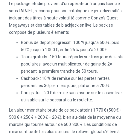
Le package étudié provient d’un opérateur français licencié
sous l’ARJEL, reconnu pour son catalogue de jeux diversifiés
incluant des titres à haute volatilité comme Gonzo’s Quest
Megaways et des tables de blackjack en live. Le pack se
compose de plusieurs éléments :
Bonus de dépôt progressif : 100 % jusqu’à 500 €, puis
50 % jusqu’à 1 000 €, enfin 25 % jusqu’à 2 000 €.
Tours gratuits : 150 tours répartis sur trois jeux de slots
populaires, avec un multiplicateur de gains de 2×
pendant la première tranche de 50 tours.
Cashback : 10 % de remise sur les pertes nettes
pendant les 30 premiers jours, plafonné à 200 €.
Pari gratuit : 20 € de mise sans risque sur le casino live,
utilisable sur le baccarat ou le roulette.
La valeur monétaire brute de ce pack atteint 1 770 € (500 € +
500 € + 250 € + 200 € + 20 €), bien au‑delà de la moyenne du
marché qui tourne autour de 600‑800 €. Les conditions de
mise sont toutefois plus strictes : le rollover global s’élève à