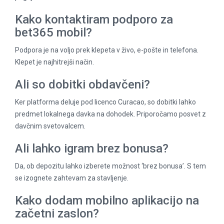
Kako kontaktiram podporo za
bet365 mobil?
Podpora je na voljo prek klepeta v živo, e-pošte in telefona.
Klepet je najhitrejši način.
Ali so dobitki obdavčeni?
Ker platforma deluje pod licenco Curacao, so dobitki lahko
predmet lokalnega davka na dohodek. Priporočamo posvet z
davčnim svetovalcem.
Ali lahko igram brez bonusa?
Da, ob depozitu lahko izberete možnost ‘brez bonusa’. S tem
se izognete zahtevam za stavljenje.
Kako dodam mobilno aplikacijo na
začetni zaslon?