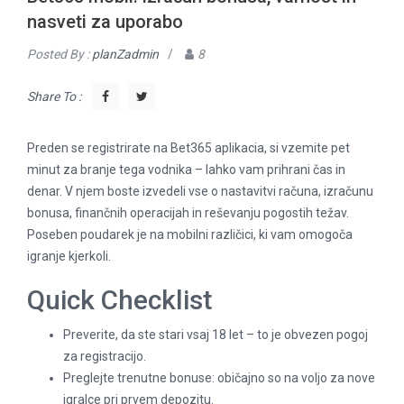
nasveti za uporabo
Posted By :
planZadmin
/
8
Share To :
Preden se registrirate na
Bet365 aplikacia
, si vzemite pet
minut za branje tega vodnika – lahko vam prihrani čas in
denar. V njem boste izvedeli vse o nastavitvi računa, izračunu
bonusa, finančnih operacijah in reševanju pogostih težav.
Poseben poudarek je na mobilni različici, ki vam omogoča
igranje kjerkoli.
Quick Checklist
Preverite, da ste stari vsaj 18 let – to je obvezen pogoj
za registracijo.
Preglejte trenutne bonuse: običajno so na voljo za nove
igralce pri prvem depozitu.