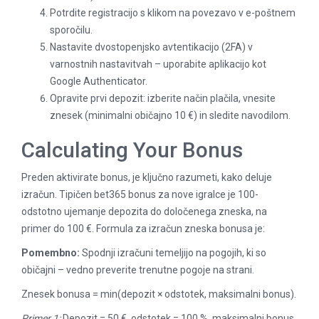
Potrdite registracijo s klikom na povezavo v e-poštnem
sporočilu.
Nastavite dvostopenjsko avtentikacijo (2FA) v
varnostnih nastavitvah – uporabite aplikacijo kot
Google Authenticator.
Opravite prvi depozit: izberite način plačila, vnesite
znesek (minimalni običajno 10 €) in sledite navodilom.
Calculating Your Bonus
Preden aktivirate bonus, je ključno razumeti, kako deluje
izračun. Tipičen bet365 bonus za nove igralce je 100-
odstotno ujemanje depozita do določenega zneska, na
primer do 100 €. Formula za izračun zneska bonusa je:
Pomembno:
Spodnji izračuni temeljijo na pogojih, ki so
običajni – vedno preverite trenutne pogoje na strani.
Znesek bonusa = min(depozit × odstotek, maksimalni bonus).
Primer 1:
Depozit = 50 €, odstotek = 100 %, maksimalni bonus