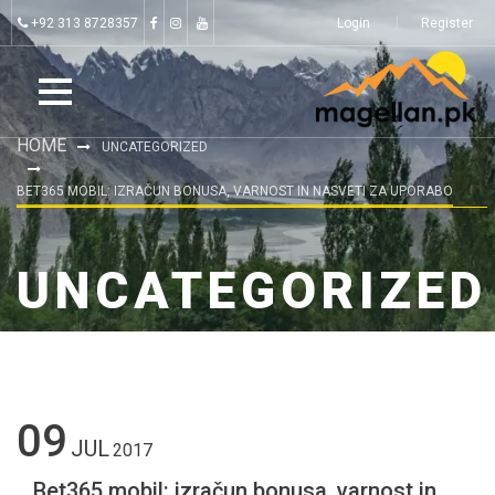
+92 313 8728357
Login
Register
HOME
UNCATEGORIZED
BET365 MOBIL: IZRAČUN BONUSA, VARNOST IN NASVETI ZA UPORABO
UNCATEGORIZED
09
JUL
2017
Bet365 mobil: izračun bonusa, varnost in