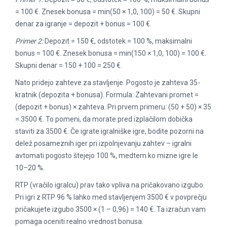
= 100 €. Znesek bonusa = min(50 × 1,0, 100) = 50 €. Skupni
denar za igranje = depozit + bonus = 100 €.
Primer 2:
Depozit = 150 €, odstotek = 100 %, maksimalni
bonus = 100 €. Znesek bonusa = min(150 × 1,0, 100) = 100 €.
Skupni denar = 150 + 100 = 250 €.
Nato pridejo zahteve za stavljenje. Pogosto je zahteva 35-
kratnik (depozita + bonusa). Formula: Zahtevani promet =
(depozit + bonus) × zahteva. Pri prvem primeru: (50 + 50) × 35
= 3500 €. To pomeni, da morate pred izplačilom dobička
staviti za 3500 €. Če igrate igralniške igre, bodite pozorni na
delež posameznih iger pri izpolnjevanju zahtev – igralni
avtomati pogosto štejejo 100 %, medtem ko mizne igre le
10–20 %.
RTP (vračilo igralcu) prav tako vpliva na pričakovano izgubo.
Pri igri z RTP 96 % lahko med stavljenjem 3500 € v povprečju
pričakujete izgubo 3500 × (1 – 0,96) = 140 €. Ta izračun vam
pomaga oceniti realno vrednost bonusa.