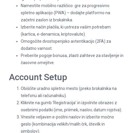
Namestite mobilno različico: gre za progresivno
spletno aplikacijo (PWA) – dodajte platformo na
začetni zaslon iz brskalnika.
Izberite način plačila, ki ustreza vašim potrebam
(kartica, e-denarnica, kriptovalute).
Omogočite dvostopenjsko avtentikacijo (2FA) za
dodatno varnost.
Preberite pogoje bonusa, zlasti zahteve za stavljenje in
časovne omejitve.
Account Setup
Obiščite uradno spletno mesto (preko brskalnika na
telefonu ali računalniku).
Kliknite na gumb ‘Registracija’ in izpolnite obrazec z
osebnimi podatki (ime, priimek, naslov, datum rojstva).
Vnesite veljaven e-poštni naslov in izberite močno
geslo (kombinacija velikih/malih črk, številk in
simbolov).