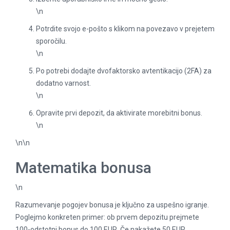
\n
Potrdite svojo e-pošto s klikom na povezavo v prejetem
sporočilu.
\n
Po potrebi dodajte dvofaktorsko avtentikacijo (2FA) za
dodatno varnost.
\n
Opravite prvi depozit, da aktivirate morebitni bonus.
\n
\n\n
Matematika bonusa
\n
Razumevanje pogojev bonusa je ključno za uspešno igranje.
Poglejmo konkreten primer: ob prvem depozitu prejmete
100-odstotni bonus do 100 EUR. Če nakažete 50 EUR,