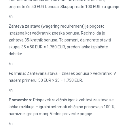
prejmete še 50 EUR bonusa. Skupaj imate 100 EUR za igranje.
\n
Zahteva za stavo (wagering requirement) je pogosto
izražena kot večkratnik zneska bonusa. Recimo, da je
zahteva 35-kratnik bonusa. To pomeni, da morate staviti
skupaj 35 × 50 EUR = 1.750 EUR, preden lahko izplačate
dobitke.
\n
Formula:
Zahtevana stava = znesek bonusa × večkratnik. V
našem primeru: 50 EUR × 35 = 1.750 EUR.
\n
Pomembno:
Prispevek različnih iger k zahtevi za stavo se
lahko razlikuje – igralni avtomati običajno prispevajo 100 %,
namizne igre pa manj. Vedno preverite pogoje.
\n