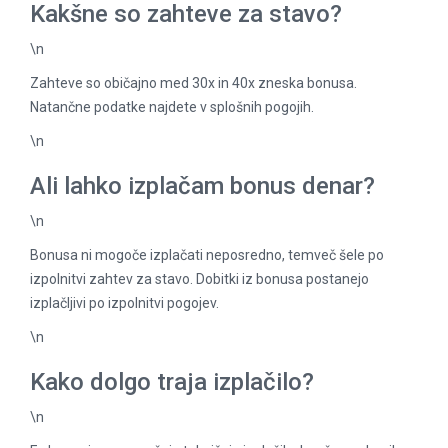
Kakšne so zahteve za stavo?
\n
Zahteve so običajno med 30x in 40x zneska bonusa.
Natančne podatke najdete v splošnih pogojih.
\n
Ali lahko izplačam bonus denar?
\n
Bonusa ni mogoče izplačati neposredno, temveč šele po
izpolnitvi zahtev za stavo. Dobitki iz bonusa postanejo
izplačljivi po izpolnitvi pogojev.
\n
Kako dolgo traja izplačilo?
\n