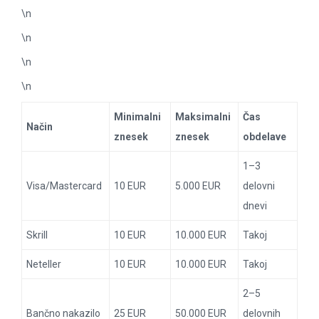
\n
\n
\n
\n
Minimalni
Maksimalni
Čas
Način
znesek
znesek
obdelave
1–3
Visa/Mastercard
10 EUR
5.000 EUR
delovni
dnevi
Skrill
10 EUR
10.000 EUR
Takoj
Neteller
10 EUR
10.000 EUR
Takoj
2–5
Bančno nakazilo
25 EUR
50.000 EUR
delovnih