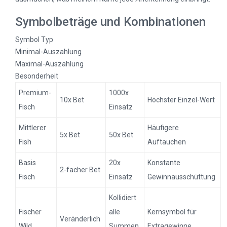
Symbolbeträge und Kombinationen
Symbol Typ
Minimal-Auszahlung
Maximal-Auszahlung
Besonderheit
Premium-
1000x
10x Bet
Höchster Einzel-Wert
Fisch
Einsatz
Mittlerer
Häufigere
5x Bet
50x Bet
Fish
Auftauchen
Basis
20x
Konstante
2-facher Bet
Fisch
Einsatz
Gewinnausschüttung
Kollidiert
Fischer
alle
Kernsymbol für
Veränderlich
Wild
Summen
Extragewinne