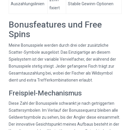
Auszahlungslinien
Stabile Gewinn-Optionen
fixiert
Bonusfeatures und Free
Spins
Meine Bonusspiele werden durch drei oder zusätzliche
Scatter-Symbole ausgelöst. Das Einzigartige an diesem
Spielsystem ist der variable Vervielfacher, der während der
Bonusspiele stetig steigt. Jeder gefangene Fisch trägt zur
Gesamtauszahlung bei, wobei der Fischer als Wildsymbol
dient und extra Trefferkombinationen erlaubt.
Freispiel-Mechanismus
Diese Zahl der Bonusspiele schwankt je nach getriggerten
Scattersymbolen. Im Verlauf der Bonussequenz bleiben alle
Geldwertsymbole zu sehen, bis der Angler diese einsammelt.
Der innovative Gesichtspunkt meines Aufbaus besteht in der