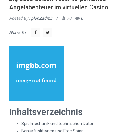
Angelabenteuer im virtuellen Casino
Posted By :
planZadmin
/
70
0
Share To :
Inhaltsverzeichnis
Spielmechanik und technischen Daten
Bonusfunktionen und Free Spins