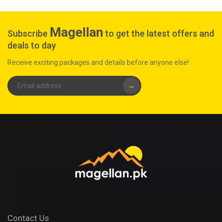
Magellan
Subscribe
to get the latest offers and
deals to day
Receive exciting packages and details before anyone else!
→
Contact Us