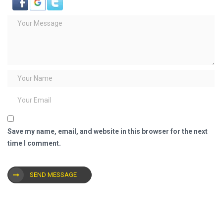
Save my name, email, and website in this browser for the next
time I comment.
SEND MESSAGE