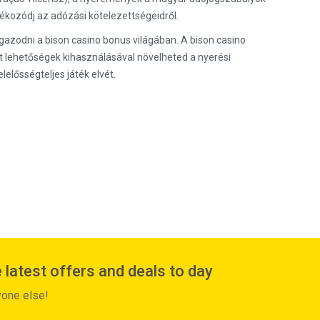
jékozódj az adózási kötelezettségeidről.
gazodni a bison casino bonus világában. A bison casino
t lehetőségek kihasználásával növelheted a nyerési
lelősségteljes játék elvét.
 latest offers and deals to day
yone else!