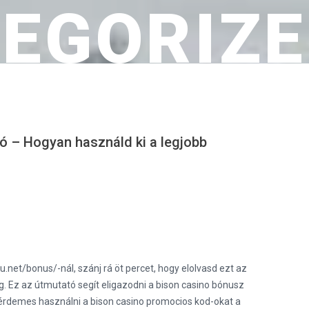
EGORIZE
ó – Hogyan használd ki a legjobb
hu.net/bonus/
-nál, szánj rá öt percet, hogy elolvasd ezt az
g. Ez az útmutató segít eligazodni a bison casino bónusz
 érdemes használni a bison casino promocios kod-okat a