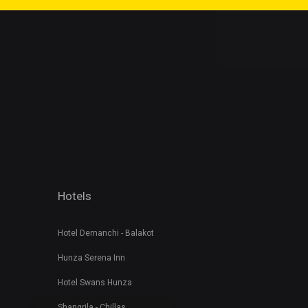
Hotels
Hotel Demanchi - Balakot
Hunza Serena Inn
Hotel Swans Hunza
Shangrila - Chillas