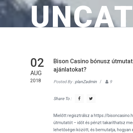
UNCAT
02
Bison Casino bónusz útmutat
ajánlatokat?
AUG
2018
Posted By :
planZadmin
/
9
Share To :
Mielőtt regisztrálsz a
https://bisoncasino.
útmutatót – időt és pénzt takaríthatsz me
lehetőségei között, és bemutatja, hogyan