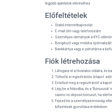
legjobb ajánlatok eléréséhez.
Előfeltételek
Stabil internetkapcsolat
E-mail cím vagy telefonszám
Személyes okmányok a KYC-ellenő
Böngésző vagy mobilra optimalizált
Bankkártya vagy e-pénztárca a bef
Fiók létrehozása
Látogass el a hivatalos oldalra, és k
Töltsd ki a regisztrációs űrlapot: ad
Erősítsd meg a regisztrációt a kapott
Lépj be a fiókodba, és a ‘Bónuszok’ m
casino no deposit bónuszt, ha elérhe
Fejezd be a személyazonosság-elle
kifizetések gyorsítása érdekében.