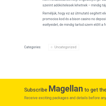
szerint adókötelesek lehetnek – mindig tá
Reméljük, hogy ez az útmutató segített eli
promocios kod és a bison casino no deposi
esélyeidet, de mindig tartsd szem előtt a fe
Categories:
Uncategorized
Magellan
Subscribe
to get the
Receive exciting packages and details before an