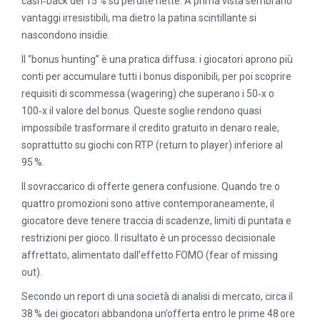
cash‑back del 15 % su perdite nette. A prima vista sembrano
vantaggi irresistibili, ma dietro la patina scintillante si
nascondono insidie.
Il “bonus hunting” è una pratica diffusa: i giocatori aprono più
conti per accumulare tutti i bonus disponibili, per poi scoprire
requisiti di scommessa (wagering) che superano i 50‑x o
100‑x il valore del bonus. Queste soglie rendono quasi
impossibile trasformare il credito gratuito in denaro reale,
soprattutto su giochi con RTP (return to player) inferiore al
95 %.
Il sovraccarico di offerte genera confusione. Quando tre o
quattro promozioni sono attive contemporaneamente, il
giocatore deve tenere traccia di scadenze, limiti di puntata e
restrizioni per gioco. Il risultato è un processo decisionale
affrettato, alimentato dall’effetto FOMO (fear of missing
out).
Secondo un report di una società di analisi di mercato, circa il
38 % dei giocatori abbandona un’offerta entro le prime 48 ore