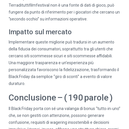
Terradituttifilmfestival non è una fonte di dati di gioco, può
fungere da punto di riferimento per i giocatori che cercano un
“secondo occhio” su informazioni operative.
Impatto sul mercato
Implementare queste migliorie può tradursi in un aumento
della fiducia dei consumatori, soprattutto tra gli utenti che
cercano siti scommesse sicuri e siti scommesse affidabili.
Una maggiore trasparenza e un’esperienza più
personalizzata favoriscono la fidelizzazione, trasformando il
Black Friday da semplice “giro di sconti” a evento di valore
duraturo.
Conclusione – ( 190 parole )
Il Black Friday porta con sé una valanga di bonus “tutto‑in‑uno”
che, se non gestiti con attenzione, possono generare
confusione, requisiti di wagering insostenibili e decisioni