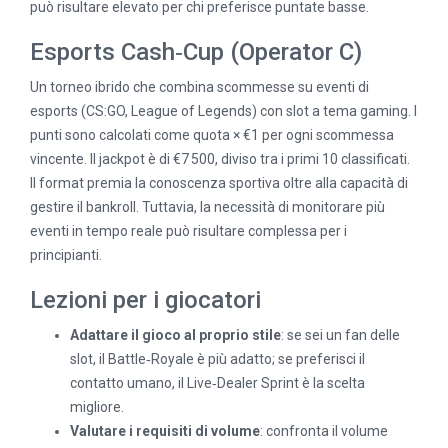
può risultare elevato per chi preferisce puntate basse.
Esports Cash‑Cup (Operator C)
Un torneo ibrido che combina scommesse su eventi di
esports (CS:GO, League of Legends) con slot a tema gaming. I
punti sono calcolati come quota × €1 per ogni scommessa
vincente. Il jackpot è di €7 500, diviso tra i primi 10 classificati.
Il format premia la conoscenza sportiva oltre alla capacità di
gestire il bankroll. Tuttavia, la necessità di monitorare più
eventi in tempo reale può risultare complessa per i
principianti.
Lezioni per i giocatori
Adattare il gioco al proprio stile
: se sei un fan delle
slot, il Battle‑Royale è più adatto; se preferisci il
contatto umano, il Live‑Dealer Sprint è la scelta
migliore.
Valutare i requisiti di volume
: confronta il volume