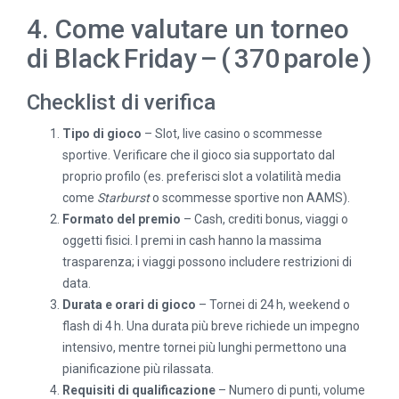
4. Come valutare un torneo
di Black Friday – ( 370 parole )
Checklist di verifica
Tipo di gioco
– Slot, live casino o scommesse
sportive. Verificare che il gioco sia supportato dal
proprio profilo (es. preferisci slot a volatilità media
come
Starburst
o scommesse sportive non AAMS).
Formato del premio
– Cash, crediti bonus, viaggi o
oggetti fisici. I premi in cash hanno la massima
trasparenza; i viaggi possono includere restrizioni di
data.
Durata e orari di gioco
– Tornei di 24 h, weekend o
flash di 4 h. Una durata più breve richiede un impegno
intensivo, mentre tornei più lunghi permettono una
pianificazione più rilassata.
Requisiti di qualificazione
– Numero di punti, volume