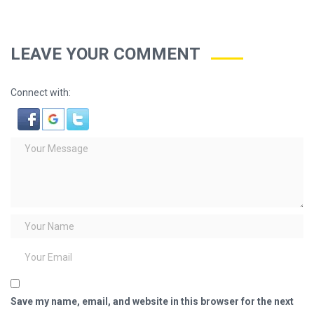
LEAVE YOUR COMMENT
Connect with:
Save my name, email, and website in this browser for the next