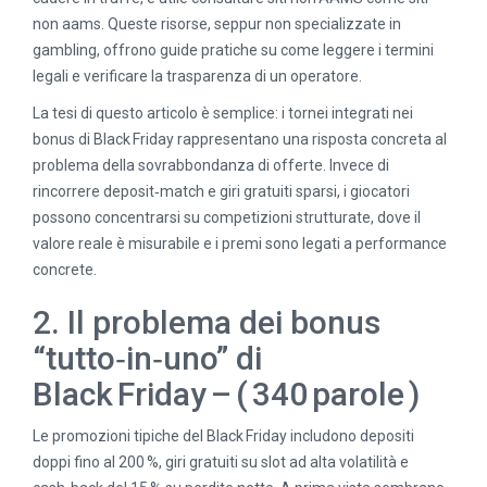
non aams
. Queste risorse, seppur non specializzate in
gambling, offrono guide pratiche su come leggere i termini
legali e verificare la trasparenza di un operatore.
La tesi di questo articolo è semplice: i tornei integrati nei
bonus di Black Friday rappresentano una risposta concreta al
problema della sovrabbondanza di offerte. Invece di
rincorrere deposit‑match e giri gratuiti sparsi, i giocatori
possono concentrarsi su competizioni strutturate, dove il
valore reale è misurabile e i premi sono legati a performance
concrete.
2. Il problema dei bonus
“tutto‑in‑uno” di
Black Friday – ( 340 parole )
Le promozioni tipiche del Black Friday includono depositi
doppi fino al 200 %, giri gratuiti su slot ad alta volatilità e