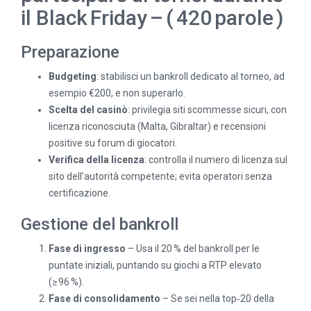
il Black Friday – ( 420 parole )
Preparazione
Budgeting
: stabilisci un bankroll dedicato al torneo, ad
esempio €200, e non superarlo.
Scelta del casinò
: privilegia siti scommesse sicuri, con
licenza riconosciuta (Malta, Gibraltar) e recensioni
positive su forum di giocatori.
Verifica della licenza
: controlla il numero di licenza sul
sito dell’autorità competente; evita operatori senza
certificazione.
Gestione del bankroll
Fase di ingresso
– Usa il 20 % del bankroll per le
puntate iniziali, puntando su giochi a RTP elevato
(≥ 96 %).
Fase di consolidamento
– Se sei nella top‑20 della