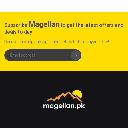
Magellan
Subscribe
to get the latest offers and
deals to day
Receive exciting packages and details before anyone else!
→