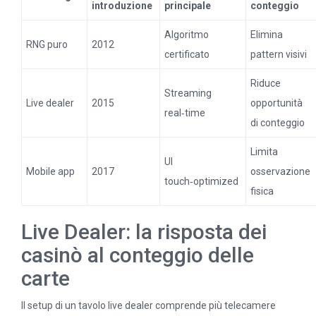
introduzione
principale
conteggio
Algoritmo
Elimina
RNG puro
2012
certificato
pattern visivi
Riduce
Streaming
Live dealer
2015
opportunità
real‑time
di conteggio
Limita
UI
Mobile app
2017
osservazione
touch‑optimized
fisica
Live Dealer: la risposta dei
casinò al conteggio delle
carte
Il setup di un tavolo live dealer comprende più telecamere