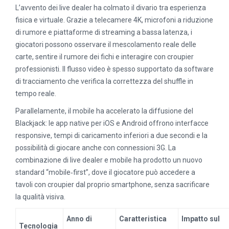
L’avvento dei live dealer ha colmato il divario tra esperienza
fisica e virtuale. Grazie a telecamere 4K, microfoni a riduzione
di rumore e piattaforme di streaming a bassa latenza, i
giocatori possono osservare il mescolamento reale delle
carte, sentire il rumore dei fichi e interagire con croupier
professionisti. Il flusso video è spesso supportato da software
di tracciamento che verifica la correttezza del shuffle in
tempo reale.
Parallelamente, il mobile ha accelerato la diffusione del
Blackjack: le app native per iOS e Android offrono interfacce
responsive, tempi di caricamento inferiori a due secondi e la
possibilità di giocare anche con connessioni 3G. La
combinazione di live dealer e mobile ha prodotto un nuovo
standard “mobile‑first”, dove il giocatore può accedere a
tavoli con croupier dal proprio smartphone, senza sacrificare
la qualità visiva.
Anno di
Caratteristica
Impatto sul
Tecnologia