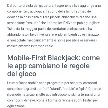
Dal punto di vista del giocatore, l’esperienza live aggiunge una
componente psicologica: il suono delle fichi, il sorriso del
dealer e la possibilità di fare piccole chiacchiere creano una
sensazione “real‑life” che il semplice RNG non può eguagliare.
Tuttavia, la maggior parte dei contatori professionisti ha
abbandonato i tavoli live, preferendo ambienti dove il mazzo
è mescolato meccanicamente e non è possibile osservare il
mescolamento in tempo reale.
Mobile‑First Blackjack: come
le app cambiano le regole
del gioco
Le interfacce mobile sono progettate per schermi compatti,
con pulsanti grandi per “hit”, “stand”, “double” e “split”. Durante
il periodo natalizio, molte app introducono skin a tema: sfondi
con fiocchi di neve, icone a forma di renna e suoni festivi per
ogni azione.