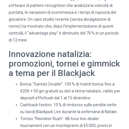
software di pattern‑recognition che analizza la velocità di
puntata, le variazioni di scommessa e i tempi di risposta del
giocatore. Un caso studio recente (senza divulgazione di
nome) ha mostrato che, dopo l’implementazione di questi
controlli, il “advantage play” è diminuito del 70 % in un periodo
di 12 mesi.
Innovazione natalizia:
promozioni, tornei e gimmick
a tema per il Blackjack
Bonus “Santa’s Double”: 100 % di match bonus fino a
€200 + 50 giri gratuiti su slot a tema natalizio, valido per
depositi effettuati dal 1 al 15 dicembre.
Cashback festivo: 10 % di rimborso sulle perdite nette
su tavoli Blackjack Live durante la settimana di Natale.
Torneo “Reindeer Rush”: 48‑hour live‑dealer
tournament con un montepremi di €5 000, premi in