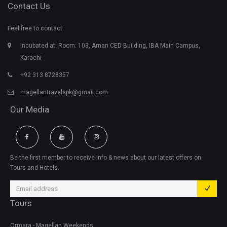
Contact Us
Feel free to contact.
Incubated at: Room: 103, Aman CED Building, IBA Main Campus,
Karachi
+92 313 8728357
magellantravelspk@gmail.com
Our Media
Be the first member to receive info & news about our latest offers on
Tours and Hotels.
Tours
Ormara - Magellan Weekends