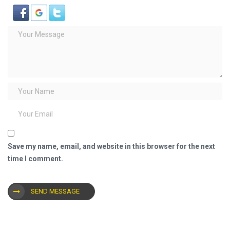
Save my name, email, and website in this browser for the next
time I comment.
SEND MESSAGE