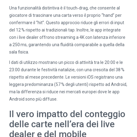
Una funzionalità distintiva è il touch‑drag, che consente al
giocatore di trascinare una carta verso il proprio “hand” per
confermare il “hit”. Questo approccio riduce gli errori di input
del 12 % rispetto ai tradizionali tap. Inoltre, le app integrate
con i live dealer offrono streaming a 4K con latenza inferiore
a 250 ms, garantendo una fluidità comparabile a quella della
sala fisica.
I dati di utilizzo mostrano un picco di attività tra le 20:00 e le
23:00 durante le festività natalizie, con una crescita del 38 %
rispetto al mese precedente. Le versioni iOS registrano una
leggera predominanza (57 % degli utenti) rispetto ad Android,
ma la differenza si riduce nei mercati europei dove le app
Android sono più diffuse.
Il vero impatto del conteggio
delle carte nell’era dei live
dealer e del mobile