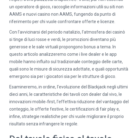
un operatore di gioco, raccoglie informazioni utili su siti non
AAMS e nuovi casino non AAMS, fungendo da punto di
riferimento per chi vuole confrontare offerte e licenze.
Con l’avvicinarsi del periodo natalizio, l’atmosfera dei casinò
si tinge di luci rosse e verdi, le promozioni diventano più
generose e le sale virtuali propongono bonus a tema. In
questo articolo analizzeremo come i live dealer e le app
mobile hanno influito sul tradizionale conteggio delle carte,
quali sono le misure di sicurezza adottate, e quali opportunità
emergono sia per i giocatori sia per le strutture di gioco.
Esamineremo, in ordine, l’evoluzione del Blackjack negli ultimi
dieci anni, le caratteristiche dei tavoli con dealer dal vivo, le
innovazioni mobile‑first, l’effettiva riduzione del vantaggio del
conteggio, le offerte festive, le certificazioni di fair play e,
infine, strategie realistiche per chi vuole migliorare il proprio
risultato senza infrangere le regole.