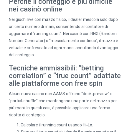
Perché il conteggio è più difficile
nei casinò online
Nei giochi live con mazzo fisico, il dealer mescola solo dopo
un certo numero di mani, consentendo al contatore di
aggiornare il “running count”. Nei casinò con RNG (Random
Number Generator) o “mescolamento continuo”, il mazzo è
virtuale e rinfrescato ad ogni mano, annullando il vantaggio
del conteggio.
Tecniche ammissibili: “betting
correlation” e “true count” adattate
alle piattaforme con free spin
Alcuni nuovi casino non AAMS offrono “deck‑preview” o
“partial‑shuffle” che mantengono una parte del mazzo per
più mani. In questi casi, è possibile applicare una forma
ridotta di conteggio:
Calcolare il running count usando Hi‑Lo.
Stimare il true count dividendo il running count per il