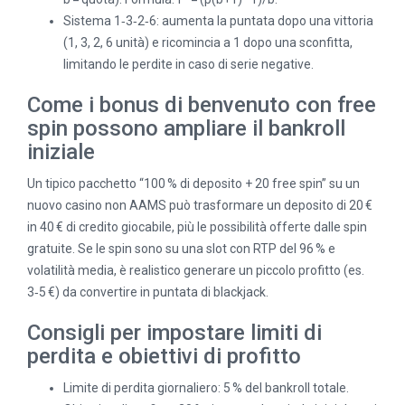
Sistema 1‑3‑2‑6: aumenta la puntata dopo una vittoria
(1, 3, 2, 6 unità) e ricomincia a 1 dopo una sconfitta,
limitando le perdite in caso di serie negative.
Come i bonus di benvenuto con free
spin possono ampliare il bankroll
iniziale
Un tipico pacchetto “100 % di deposito + 20 free spin” su un
nuovo casino non AAMS può trasformare un deposito di 20 €
in 40 € di credito giocabile, più le possibilità offerte dalle spin
gratuite. Se le spin sono su una slot con RTP del 96 % e
volatilità media, è realistico generare un piccolo profitto (es.
3‑5 €) da convertire in puntata di blackjack.
Consigli per impostare limiti di
perdita e obiettivi di profitto
Limite di perdita giornaliero: 5 % del bankroll totale.