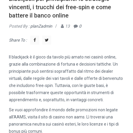
vincenti, i trucchi dei free‑spin e come
battere il banco online
Posted By :
planZadmin
/
13
0
Share To :
Il blackjack è il gioco da tavolo più amato nei casinò online,
grazie alla combinazione di fortuna e decisioni tattiche. Un
principiante può sentirsi sopraffatto dal ritmo dei dealer
virtuali, dalle regole dei vari tavoli e dalle offerte di benvenuto
che includono free‑spin. Tuttavia, con le giuste basi, è
possibile trasformare queste opportunità in strumenti di
apprendimento e, soprattutto, in vantaggi concreti.
Se vuoi approfondire il mondo delle promozioni non legate
all’AAMS, visita il sito di
casino non aams
. Lì troverai una
panoramica neutra sui casinò esteri, le loro licenze e i tipi di
bonus più comuni.