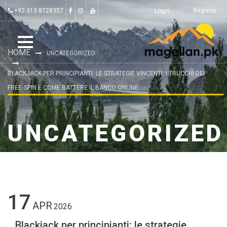
+92 313 8728357
Login
Register
HOME
UNCATEGORIZED
BLACKJACK PER PRINCIPIANTI: LE STRATEGIE VINCENTI, I TRUCCHI DEI
FREE‑SPIN E COME BATTERE IL BANCO ONLINE
UNCATEGORIZED
17
APR
2026
Blackjack per principianti: le strategie