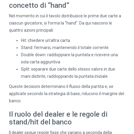
concetto di “hand”
Nel momento in cui il tavolo distribuisce le prime due carte a
ciascun giocatore, si forma la “hand”. Da qui nascono le
quattro azioni principali:
Hit: chiedere un’altra carta.
Stand: fermarsi, mantenendo il totale corrente.
Double down: raddoppiare la puntata e ricevere una
sola carta aggiuntiva.
Split: separare due carte dello stesso valore in due
mani distinte, raddoppiando la puntata iniziale.
Queste decisioni determinano il flusso della partita e, se
applicate secondo la strategia di base, riducono il margine del
banco.
Il ruolo del dealer e le regole di
stand/hit del banco
Il dealer segue regole fisse che variano a seconda della