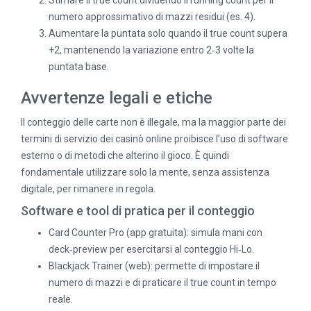
numero approssimativo di mazzi residui (es. 4).
Aumentare la puntata solo quando il true count supera
+2, mantenendo la variazione entro 2‑3 volte la
puntata base.
Avvertenze legali e etiche
Il conteggio delle carte non è illegale, ma la maggior parte dei
termini di servizio dei casinò online proibisce l’uso di software
esterno o di metodi che alterino il gioco. È quindi
fondamentale utilizzare solo la mente, senza assistenza
digitale, per rimanere in regola.
Software e tool di pratica per il conteggio
Card Counter Pro (app gratuita): simula mani con
deck‑preview per esercitarsi al conteggio Hi‑Lo.
Blackjack Trainer (web): permette di impostare il
numero di mazzi e di praticare il true count in tempo
reale.