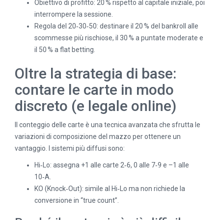
Obiettivo di profitto: 20 % rispetto al capitale iniziale, poi
interrompere la sessione.
Regola del 20‑30‑50: destinare il 20 % del bankroll alle
scommesse più rischiose, il 30 % a puntate moderate e
il 50 % a flat betting.
Oltre la strategia di base:
contare le carte in modo
discreto (e legale online)
Il conteggio delle carte è una tecnica avanzata che sfrutta le
variazioni di composizione del mazzo per ottenere un
vantaggio. I sistemi più diffusi sono:
Hi‑Lo: assegna +1 alle carte 2‑6, 0 alle 7‑9 e –1 alle
10‑A.
KO (Knock‑Out): simile al Hi‑Lo ma non richiede la
conversione in “true count”.