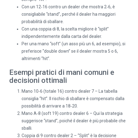
Con un 12‑16 contro un dealer che mostra 2‑6, è
consigliabile “stand”, perché il dealer ha maggiori
probabilità di sballare.
Con una coppia di 8, la scelta migliore è “split”
indipendentemente dalla carta del dealer.
Per una mano “soft” (un asso più un 6, ad esempio), si
preferisce “double down” se il dealer mostra 5 o 6,
altrimenti “hit”.
Esempi pratici di mani comuni e
decisioni ottimali
Mano 10‑6 (totale 16) contro dealer 7 – La tabella
consiglia “hit”. Il rischio di sballare è compensato dalla
possibilità di arrivare a 18‑20.
Mano A‑8 (soft 19) contro dealer 6 – Qui la strategia
suggerisce “stand”, poiché il dealer è più probabile che
sballi.
Coppia di 9 contro dealer 2 – “Split” è la decisione