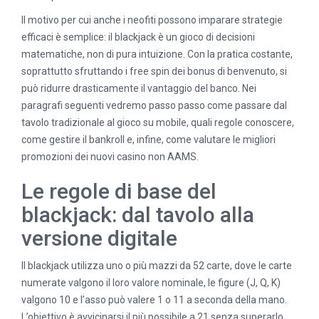
Il motivo per cui anche i neofiti possono imparare strategie
efficaci è semplice: il blackjack è un gioco di decisioni
matematiche, non di pura intuizione. Con la pratica costante,
soprattutto sfruttando i free spin dei bonus di benvenuto, si
può ridurre drasticamente il vantaggio del banco. Nei
paragrafi seguenti vedremo passo passo come passare dal
tavolo tradizionale al gioco su mobile, quali regole conoscere,
come gestire il bankroll e, infine, come valutare le migliori
promozioni dei nuovi casino non AAMS.
Le regole di base del
blackjack: dal tavolo alla
versione digitale
Il blackjack utilizza uno o più mazzi da 52 carte, dove le carte
numerate valgono il loro valore nominale, le figure (J, Q, K)
valgono 10 e l’asso può valere 1 o 11 a seconda della mano.
L’obiettivo è avvicinarsi il più possibile a 21 senza superarlo,