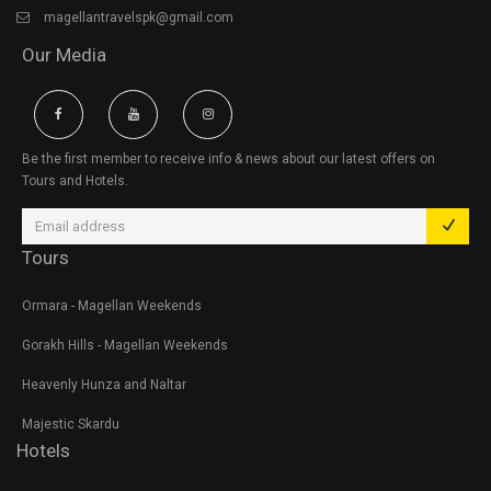
magellantravelspk@gmail.com
Our Media
Be the first member to receive info & news about our latest offers on
Tours and Hotels.
Tours
Ormara - Magellan Weekends
Gorakh Hills - Magellan Weekends
Heavenly Hunza and Naltar
Majestic Skardu
Hotels