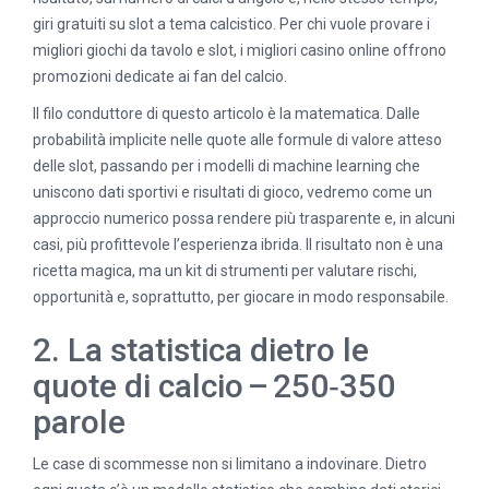
giri gratuiti su slot a tema calcistico. Per chi vuole provare i
migliori giochi da tavolo e slot, i
migliori casino online
offrono
promozioni dedicate ai fan del calcio.
Il filo conduttore di questo articolo è la matematica. Dalle
probabilità implicite nelle quote alle formule di valore atteso
delle slot, passando per i modelli di machine learning che
uniscono dati sportivi e risultati di gioco, vedremo come un
approccio numerico possa rendere più trasparente e, in alcuni
casi, più profittevole l’esperienza ibrida. Il risultato non è una
ricetta magica, ma un kit di strumenti per valutare rischi,
opportunità e, soprattutto, per giocare in modo responsabile.
2. La statistica dietro le
quote di calcio – 250‑350
parole
Le case di scommesse non si limitano a indovinare. Dietro