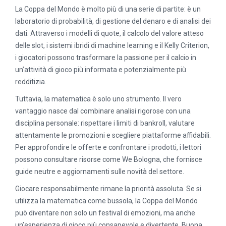
La Coppa del Mondo è molto più di una serie di partite: è un
laboratorio di probabilità, di gestione del denaro e di analisi dei
dati. Attraverso i modelli di quote, il calcolo del valore atteso
delle slot, i sistemi ibridi di machine learning e il Kelly Criterion,
i giocatori possono trasformare la passione per il calcio in
un’attività di gioco più informata e potenzialmente più
redditizia.
Tuttavia, la matematica è solo uno strumento. Il vero
vantaggio nasce dal combinare analisi rigorose con una
disciplina personale: rispettare i limiti di bankroll, valutare
attentamente le promozioni e scegliere piattaforme affidabili.
Per approfondire le offerte e confrontare i prodotti, i lettori
possono consultare risorse come We Bologna, che fornisce
guide neutre e aggiornamenti sulle novità del settore.
Giocare responsabilmente rimane la priorità assoluta. Se si
utilizza la matematica come bussola, la Coppa del Mondo
può diventare non solo un festival di emozioni, ma anche
un’esperienza di gioco più consapevole e divertente. Buona