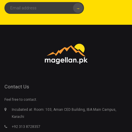
→
Contact Us
Feel free to contact.
Incubated at: Room: 103, Aman CED Building, IBA Main Campus,
Karachi
+92 313 8728357