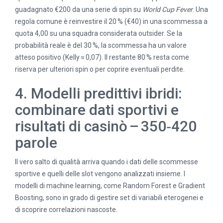
guadagnato €200 da una serie di spin su
World Cup Fever
. Una
regola comune è reinvestire il 20 % (€40) in una scommessa a
quota 4,00 su una squadra considerata outsider. Se la
probabilità reale è del 30 %, la scommessa ha un valore
atteso positivo (Kelly ≈ 0,07). Il restante 80 % resta come
riserva per ulteriori spin o per coprire eventuali perdite.
4. Modelli predittivi ibridi:
combinare dati sportivi e
risultati di casinò – 350‑420
parole
Il vero salto di qualità arriva quando i dati delle scommesse
sportive e quelli delle slot vengono analizzati insieme. I
modelli di machine learning, come Random Forest e Gradient
Boosting, sono in grado di gestire set di variabili eterogenei e
di scoprire correlazioni nascoste.