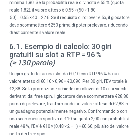
minima 1,80. Se la probabilità reale di vincita è 55 % (quota
reale 1,82), il valore atteso è 0,55 × (50 × 1,80 –
50) = 0,55 × 40 = 22 €. Se il requisito di rollover è 5x, il giocatore
deve scommettere €250 prima di poter prelevare, riducendo
drasticamente il valore reale.
6.1. Esempio di calcolo: 30 giri
gratuiti su slot a RTP = 96 %
(≈ 130 parole)
Un giro gratuito su una slot da €0,10 con RTP 96 % ha un
valore atteso di €0,10 × 0,96 = €0,096. Per 30 giri, l’EV totale è
€2,88. Se la promozione richiede un rollover di 10x sui vinciti
derivanti dai free spin, il giocatore deve scommettere €28,80
prima di prelevare, trasformando un valore atteso di €2,88 in
un guadagno potenzialmente negativo. Confrontandolo con
una scommessa sportiva di €10 su quota 2,00 con probabilità
reale 48 %, l’EV è €10 × (0,48 × 2 – 1) = €0,60, più alto del valore
netto dei free spin.