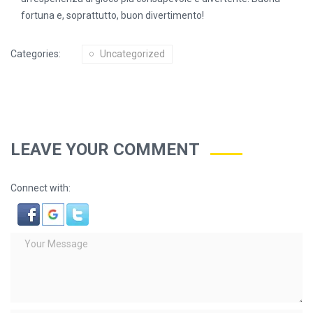
fortuna e, soprattutto, buon divertimento!
Categories:
Uncategorized
LEAVE YOUR COMMENT
Connect with: