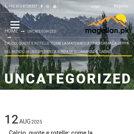
+92 313 8728357
Login
Register
HOME
UNCATEGORIZED
CALCIO, QUOTE E ROTELLE: COME LA MATEMATICA TRASFORMA LA COPPA
DEL MONDO IN UN’ESPERIENZA IBRIDA DI SCOMMESSE E CASINÒ
UNCATEGORIZED
12
AUG
2025
Calcio, quote e rotelle: come la