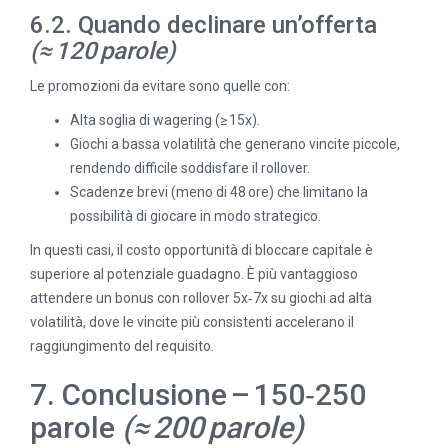
6.2. Quando declinare un’offerta
(≈ 120 parole)
Le promozioni da evitare sono quelle con:
Alta soglia di wagering (≥ 15x).
Giochi a bassa volatilità che generano vincite piccole,
rendendo difficile soddisfare il rollover.
Scadenze brevi (meno di 48 ore) che limitano la
possibilità di giocare in modo strategico.
In questi casi, il costo opportunità di bloccare capitale è
superiore al potenziale guadagno. È più vantaggioso
attendere un bonus con rollover 5x‑7x su giochi ad alta
volatilità, dove le vincite più consistenti accelerano il
raggiungimento del requisito.
7. Conclusione – 150‑250
parole
(≈ 200 parole)