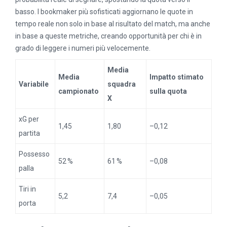
basso. I bookmaker più sofisticati aggiornano le quote in
tempo reale non solo in base al risultato del match, ma anche
in base a queste metriche, creando opportunità per chi è in
grado di leggere i numeri più velocemente.
Media
Media
Impatto stimato
Variabile
squadra
campionato
sulla quota
X
xG per
1,45
1,80
–0,12
partita
Possesso
52 %
61 %
–0,08
palla
Tiri in
5,2
7,4
–0,05
porta