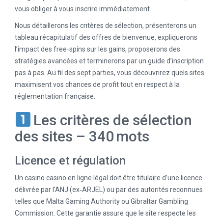
vous obliger à vous inscrire immédiatement.
Nous détaillerons les critères de sélection, présenterons un
tableau récapitulatif des offres de bienvenue, expliquerons
l’impact des free‑spins sur les gains, proposerons des
stratégies avancées et terminerons par un guide d’inscription
pas à pas. Au fil des sept parties, vous découvrirez quels sites
maximisent vos chances de profit tout en respect à la
réglementation française.
Les critères de sélection
des sites – 340 mots
Licence et régulation
Un casino casino en ligne légal doit être titulaire d’une licence
délivrée par l’ANJ (ex‑ARJEL) ou par des autorités reconnues
telles que Malta Gaming Authority ou Gibraltar Gambling
Commission. Cette garantie assure que le site respecte les