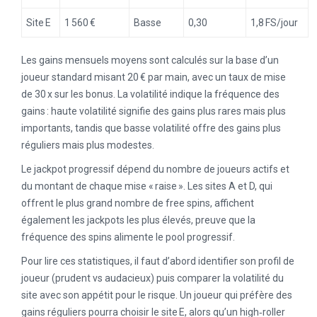
Site E
1 560 €
Basse
0,30
1,8 FS/jour
Les gains mensuels moyens sont calculés sur la base d’un
joueur standard misant 20 € par main, avec un taux de mise
de 30 x sur les bonus. La volatilité indique la fréquence des
gains : haute volatilité signifie des gains plus rares mais plus
importants, tandis que basse volatilité offre des gains plus
réguliers mais plus modestes.
Le jackpot progressif dépend du nombre de joueurs actifs et
du montant de chaque mise « raise ». Les sites A et D, qui
offrent le plus grand nombre de free spins, affichent
également les jackpots les plus élevés, preuve que la
fréquence des spins alimente le pool progressif.
Pour lire ces statistiques, il faut d’abord identifier son profil de
joueur (prudent vs audacieux) puis comparer la volatilité du
site avec son appétit pour le risque. Un joueur qui préfère des
gains réguliers pourra choisir le site E, alors qu’un high‑roller