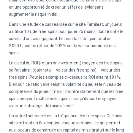
en une opportunité de créer un effet de levier sans
augmenter le risque initial.
Dans une étude de cas réalisée sur le site Famileat, un joueur
a utilisé 10 € de free‑spins pour jouer 25 mains, dont 8 ont été
suivies d’un raise gagnant. Le résultat ? Un gain total de
2 020 €, soit un retour de 202 % sur la valeur nominale des
spins.
Le calcul du ROI (return on investment) moyen des free spins
se fait ainsi : (gain total – valeur des free spins) ÷ valeur des
free spins. Pour les exemples ci‑dessus, le ROI atteint 191 %.
Bien sûr, ce ratio varie selon la volatilité du jeu et le niveau de
compétence du joueur, mais il montre clairement que les free
spins peuvent multiplier les gains lorsqu’ils sont employés
avec une stratégie de raise sélectif.
Un autre facteur clé est la fréquence des free spins. Certains
sites offrent un flux continu chaque semaine, ce qui permet
aux joueurs de construire un capital de mise gratuit sur le long