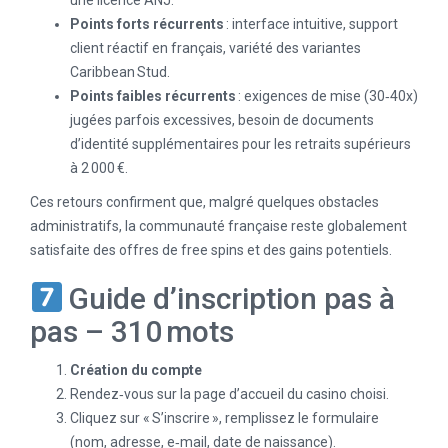
Points forts récurrents
: interface intuitive, support
client réactif en français, variété des variantes
Caribbean Stud.
Points faibles récurrents
: exigences de mise (30‑40x)
jugées parfois excessives, besoin de documents
d’identité supplémentaires pour les retraits supérieurs
à 2 000 €.
Ces retours confirment que, malgré quelques obstacles
administratifs, la communauté française reste globalement
satisfaite des offres de free spins et des gains potentiels.
Guide d’inscription pas à
pas – 310 mots
Création du compte
Rendez‑vous sur la page d’accueil du casino choisi.
Cliquez sur « S’inscrire », remplissez le formulaire
(nom, adresse, e‑mail, date de naissance).