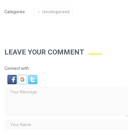
Categories:
Uncategorized
LEAVE YOUR COMMENT
Connect with: