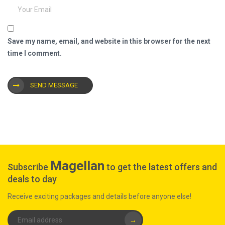
Save my name, email, and website in this browser for the next
time I comment.
SEND MESSAGE
Magellan
Subscribe
to get the latest offers and
deals to day
Receive exciting packages and details before anyone else!
→