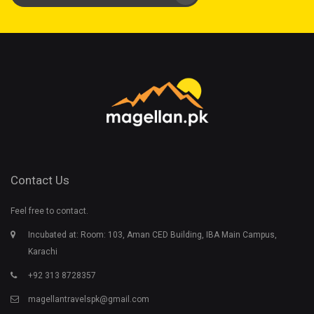
Contact Us
Feel free to contact.
Incubated at: Room: 103, Aman CED Building, IBA Main Campus,
Karachi
+92 313 8728357
magellantravelspk@gmail.com