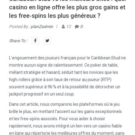
casino en ligne offre les plus gros gains et
les free‑spins les plus généreux ?
Posted By :
planZadmin
/
12
0
Share To :
L’engouement des joueurs français pour le Caribbean Stud ne
montre aucun signe de ralentissement. Ce poker de table,
mêlant stratégie et hasard, séduit tant les novices que les
high‑rollers grâce à son taux de retour au joueur (RTP)
souvent supérieur à 96 % et à la possibilité de décrocher un
jackpot progressif en un seul coup.
Dans cet article, nous comparons les plateformes où le jeu
brille le plus, en mettant l’accent sur les gains exceptionnels
et les free‑spins associés. Pour vous aider à choisir
rapidement, nous avons intégré un lien vers un
casino fiable
en ligne
qui répertorie les meilleures offres du moment, sans