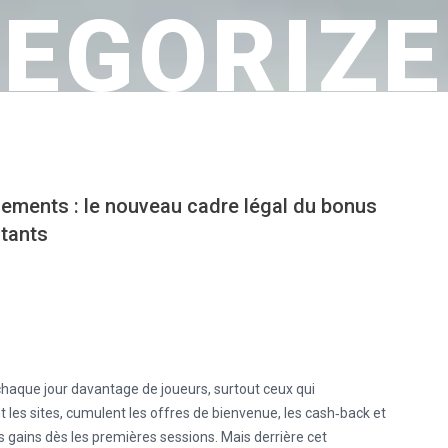
EGORIZE
iements : le nouveau cadre légal du bonus
utants
haque jour davantage de joueurs, surtout ceux qui
nt les sites, cumulent les offres de bienvenue, les cash‑back et
s gains dès les premières sessions. Mais derrière cet