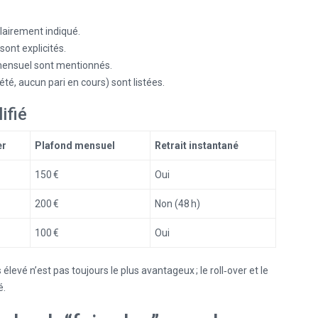
clairement indiqué.
 sont explicités.
 mensuel sont mentionnés.
té, aucun pari en cours) sont listées.
ifié
er
Plafond mensuel
Retrait instantané
150 €
Oui
200 €
Non (48 h)
100 €
Oui
levé n’est pas toujours le plus avantageux ; le roll‑over et le
é.