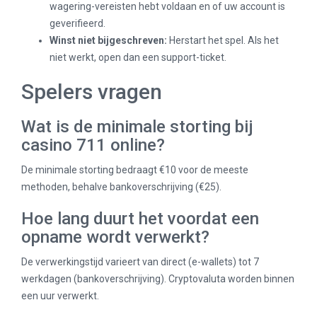
wagering-vereisten hebt voldaan en of uw account is
geverifieerd.
Winst niet bijgeschreven:
Herstart het spel. Als het
niet werkt, open dan een support-ticket.
Spelers vragen
Wat is de minimale storting bij
casino 711 online?
De minimale storting bedraagt €10 voor de meeste
methoden, behalve bankoverschrijving (€25).
Hoe lang duurt het voordat een
opname wordt verwerkt?
De verwerkingstijd varieert van direct (e-wallets) tot 7
werkdagen (bankoverschrijving). Cryptovaluta worden binnen
een uur verwerkt.