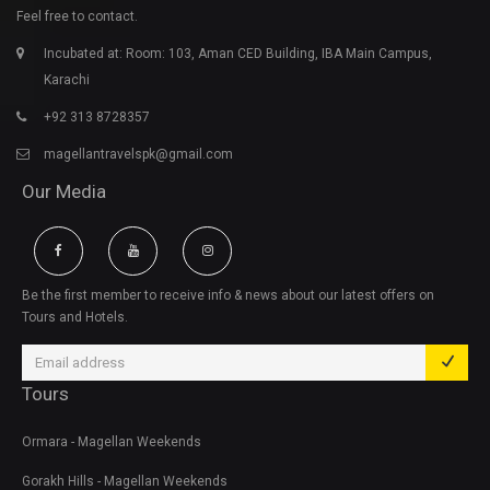
Feel free to contact.
Incubated at: Room: 103, Aman CED Building, IBA Main Campus,
Karachi
+92 313 8728357
magellantravelspk@gmail.com
Our Media
Be the first member to receive info & news about our latest offers on
Tours and Hotels.
Tours
Ormara - Magellan Weekends
Gorakh Hills - Magellan Weekends