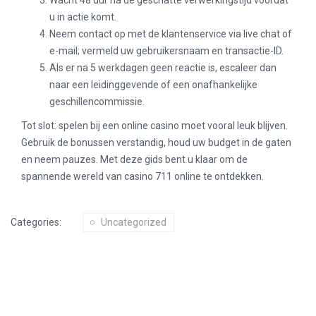
u in actie komt.
Neem contact op met de klantenservice via live chat of
e-mail; vermeld uw gebruikersnaam en transactie-ID.
Als er na 5 werkdagen geen reactie is, escaleer dan
naar een leidinggevende of een onafhankelijke
geschillencommissie.
Tot slot: spelen bij een online casino moet vooral leuk blijven.
Gebruik de bonussen verstandig, houd uw budget in de gaten
en neem pauzes. Met deze gids bent u klaar om de
spannende wereld van casino 711 online te ontdekken.
Categories:
Uncategorized