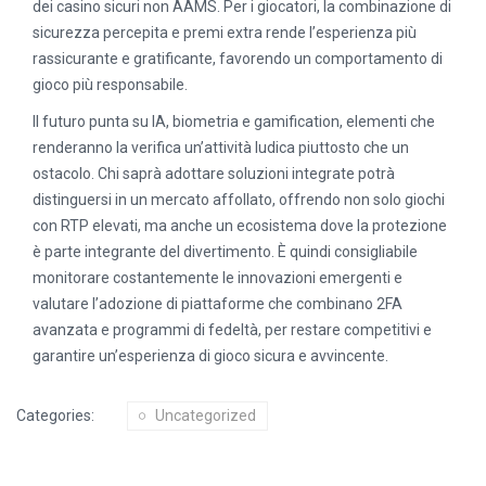
dei casino sicuri non AAMS. Per i giocatori, la combinazione di
sicurezza percepita e premi extra rende l’esperienza più
rassicurante e gratificante, favorendo un comportamento di
gioco più responsabile.
Il futuro punta su IA, biometria e gamification, elementi che
renderanno la verifica un’attività ludica piuttosto che un
ostacolo. Chi saprà adottare soluzioni integrate potrà
distinguersi in un mercato affollato, offrendo non solo giochi
con RTP elevati, ma anche un ecosistema dove la protezione
è parte integrante del divertimento. È quindi consigliabile
monitorare costantemente le innovazioni emergenti e
valutare l’adozione di piattaforme che combinano 2FA
avanzata e programmi di fedeltà, per restare competitivi e
garantire un’esperienza di gioco sicura e avvincente.
Categories:
Uncategorized