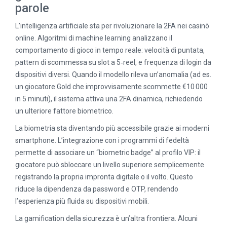
parole
L’intelligenza artificiale sta per rivoluzionare la 2FA nei casinò
online. Algoritmi di machine learning analizzano il
comportamento di gioco in tempo reale: velocità di puntata,
pattern di scommessa su slot a 5‑reel, e frequenza di login da
dispositivi diversi. Quando il modello rileva un’anomalia (ad es.
un giocatore Gold che improvvisamente scommette €10 000
in 5 minuti), il sistema attiva una 2FA dinamica, richiedendo
un ulteriore fattore biometrico.
La biometria sta diventando più accessibile grazie ai moderni
smartphone. L’integrazione con i programmi di fedeltà
permette di associare un “biometric badge” al profilo VIP: il
giocatore può sbloccare un livello superiore semplicemente
registrando la propria impronta digitale o il volto. Questo
riduce la dipendenza da password e OTP, rendendo
l’esperienza più fluida su dispositivi mobili.
La gamification della sicurezza è un’altra frontiera. Alcuni