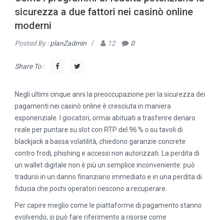
sicurezza a due fattori nei casinò online
moderni
Posted By :
planZadmin
/
12
0
Share To :
Negli ultimi cinque anni la preoccupazione per la sicurezza dei
pagamenti nei casinò online è cresciuta in maniera
esponenziale. I giocatori, ormai abituati a trasferire denaro
reale per puntare su slot con RTP del 96 % o su tavoli di
blackjack a bassa volatilità, chiedono garanzie concrete
contro frodi, phishing e accessi non autorizzati. La perdita di
un wallet digitale non è più un semplice inconveniente: può
tradursi in un danno finanziario immediato e in una perdita di
fiducia che pochi operatori riescono a recuperare.
Per capire meglio come le piattaforme di pagamento stanno
evolvendo, si può fare riferimento a risorse come