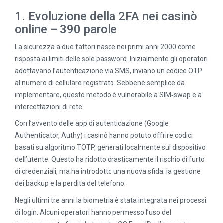
1. Evoluzione della 2FA nei casinò
online – 390 parole
La sicurezza a due fattori nasce nei primi anni 2000 come
risposta ai limiti delle sole password. Inizialmente gli operatori
adottavano l’autenticazione via SMS, inviano un codice OTP
al numero di cellulare registrato. Sebbene semplice da
implementare, questo metodo è vulnerabile a SIM‑swap e a
intercettazioni di rete.
Con l’avvento delle app di autenticazione (Google
Authenticator, Authy) i casinò hanno potuto offrire codici
basati su algoritmo TOTP, generati localmente sul dispositivo
dell’utente. Questo ha ridotto drasticamente il rischio di furto
di credenziali, ma ha introdotto una nuova sfida: la gestione
dei backup e la perdita del telefono.
Negli ultimi tre anni la biometria è stata integrata nei processi
di login. Alcuni operatori hanno permesso l’uso del