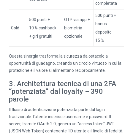
completata
500 punti +
500 punti +
OTP via app +
bonus
Gold
10 % cashback
biometria
deposito
+ giri gratuiti
opzionale
15 %
Questa sinergia trasforma la sicurezza da ostacolo a
opportunità di guadagno, creando un circolo virtuoso in cui la
protezione e il valore si alimentano reciprocamente.
3. Architettura tecnica di una 2FA
“potenziata” dal loyalty – 390
parole
Il flusso di autenticazione potenziata parte dal login
tradizionale: l’utente inserisce username e password. Il
server, tramite OAuth 2.0, genera un “access token” JWT
(JSON Web Token) contenente l’ID utente e il livello di fedeltà.