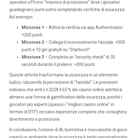
operatori offrono “missioni di protezione” dove i giocatori
guadagnano punti extra completando verifiche di sicurezza.
Ad esempio:
Missione 1
– Attiva la verifica via app Authenticator:
+200 punti.
Missione 2
– Collega il riconoscimento facciale: +500
punti e 10 giri gratuiti su “Starburst”.
Missione 3
– Completa un “security check” di 30
secondi durante il prelievo: +300 punti.
Queste attività trasformano la sicurezza in un elemento
ludico, riducendo la percezione di “fastidio”. Le previsioni
indicano che entro il 2028 il 65 % dei casinò online adotterà
almeno una forma di gamification della sicurezza, poiché i
giocatori più esperti (spesso i “migliori casino online” in
termini di RTP) cercano esperienze complete che coniughino
divertimento e protezione.
In conclusione, l’unione di IA, biometria e meccaniche di gioco
creerà un ambiente dove la sicurezza è tanto personalizzata