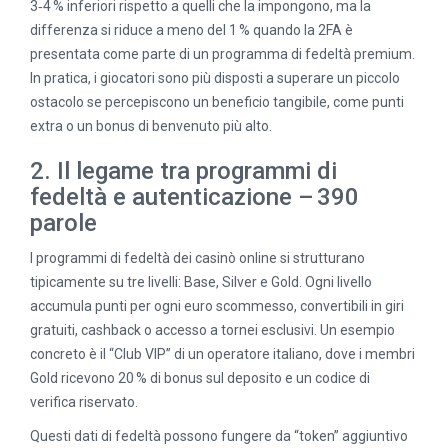
3‑4 % inferiori rispetto a quelli che la impongono, ma la
differenza si riduce a meno del 1 % quando la 2FA è
presentata come parte di un programma di fedeltà premium.
In pratica, i giocatori sono più disposti a superare un piccolo
ostacolo se percepiscono un beneficio tangibile, come punti
extra o un bonus di benvenuto più alto.
2. Il legame tra programmi di
fedeltà e autenticazione – 390
parole
I programmi di fedeltà dei casinò online si strutturano
tipicamente su tre livelli: Base, Silver e Gold. Ogni livello
accumula punti per ogni euro scommesso, convertibili in giri
gratuiti, cashback o accesso a tornei esclusivi. Un esempio
concreto è il “Club VIP” di un operatore italiano, dove i membri
Gold ricevono 20 % di bonus sul deposito e un codice di
verifica riservato.
Questi dati di fedeltà possono fungere da “token” aggiuntivo