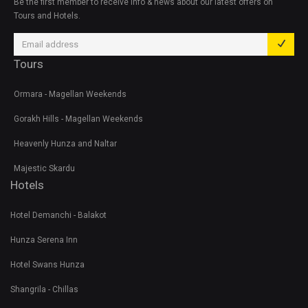
Be the first member to receive info & news about our latest offers on
Tours and Hotels.
Tours
Ormara - Magellan Weekends
Gorakh Hills - Magellan Weekends
Heavenly Hunza and Naltar
Majestic Skardu
Hotels
Hotel Demanchi - Balakot
Hunza Serena Inn
Hotel Swans Hunza
Shangrila - Chillas