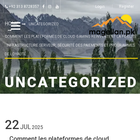
+92 313 8728357
Login
Register
HOME
UNCATEGORIZED
COMMENT LES PLATEFORMES DE CLOUD GAMING RÉINVENTENT LA FIDÉLITÉ
: INFRASTRUCTURE SERVEUR, SÉCURITÉ DES PAIEMENTS ET PROGRAMMES
DE LOYAUTÉ
UNCATEGORIZED
22
JUL
2025
Comment les plateformes de cloud