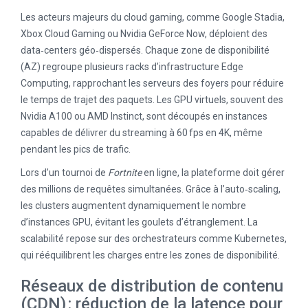
Les acteurs majeurs du cloud gaming, comme Google Stadia,
Xbox Cloud Gaming ou Nvidia GeForce Now, déploient des
data‑centers géo‑dispersés. Chaque zone de disponibilité
(AZ) regroupe plusieurs racks d’infrastructure Edge
Computing, rapprochant les serveurs des foyers pour réduire
le temps de trajet des paquets. Les GPU virtuels, souvent des
Nvidia A100 ou AMD Instinct, sont découpés en instances
capables de délivrer du streaming à 60 fps en 4K, même
pendant les pics de trafic.
Lors d’un tournoi de
Fortnite
en ligne, la plateforme doit gérer
des millions de requêtes simultanées. Grâce à l’auto‑scaling,
les clusters augmentent dynamiquement le nombre
d’instances GPU, évitant les goulets d’étranglement. La
scalabilité repose sur des orchestrateurs comme Kubernetes,
qui rééquilibrent les charges entre les zones de disponibilité.
Réseaux de distribution de contenu
(CDN) : réduction de la latence pour