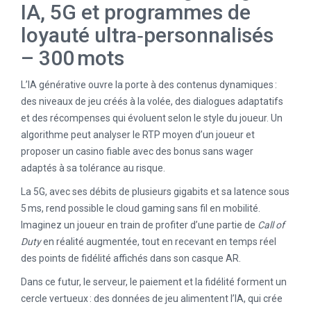
IA, 5G et programmes de
loyauté ultra‑personnalisés
– 300 mots
L’IA générative ouvre la porte à des contenus dynamiques :
des niveaux de jeu créés à la volée, des dialogues adaptatifs
et des récompenses qui évoluent selon le style du joueur. Un
algorithme peut analyser le RTP moyen d’un joueur et
proposer un casino fiable avec des bonus sans wager
adaptés à sa tolérance au risque.
La 5G, avec ses débits de plusieurs gigabits et sa latence sous
5 ms, rend possible le cloud gaming sans fil en mobilité.
Imaginez un joueur en train de profiter d’une partie de
Call of
Duty
en réalité augmentée, tout en recevant en temps réel
des points de fidélité affichés dans son casque AR.
Dans ce futur, le serveur, le paiement et la fidélité forment un
cercle vertueux : des données de jeu alimentent l’IA, qui crée