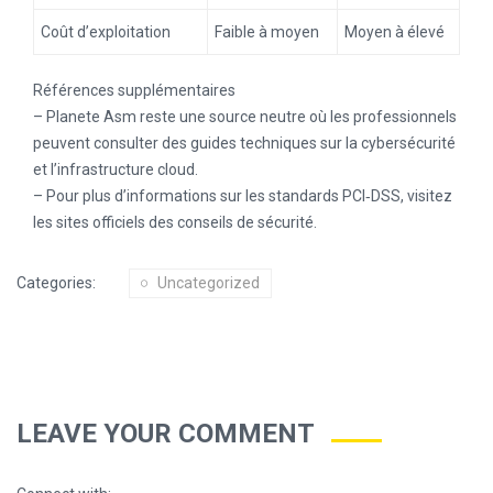
Coût d’exploitation
Faible à moyen
Moyen à élevé
Références supplémentaires
– Planete Asm reste une source neutre où les professionnels
peuvent consulter des guides techniques sur la cybersécurité
et l’infrastructure cloud.
– Pour plus d’informations sur les standards PCI‑DSS, visitez
les sites officiels des conseils de sécurité.
Categories:
Uncategorized
LEAVE YOUR COMMENT