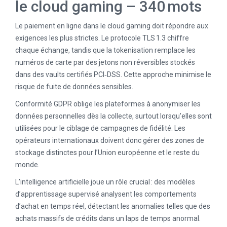
le cloud gaming – 340 mots
Le paiement en ligne dans le cloud gaming doit répondre aux
exigences les plus strictes. Le protocole TLS 1.3 chiffre
chaque échange, tandis que la tokenisation remplace les
numéros de carte par des jetons non réversibles stockés
dans des vaults certifiés PCI‑DSS. Cette approche minimise le
risque de fuite de données sensibles.
Conformité GDPR oblige les plateformes à anonymiser les
données personnelles dès la collecte, surtout lorsqu’elles sont
utilisées pour le ciblage de campagnes de fidélité. Les
opérateurs internationaux doivent donc gérer des zones de
stockage distinctes pour l’Union européenne et le reste du
monde.
L’intelligence artificielle joue un rôle crucial : des modèles
d’apprentissage supervisé analysent les comportements
d’achat en temps réel, détectant les anomalies telles que des
achats massifs de crédits dans un laps de temps anormal.