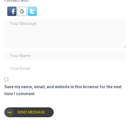
Connect with:
Save my name, email, and website in this browser for the next
time I comment.
SEND MESSAGE