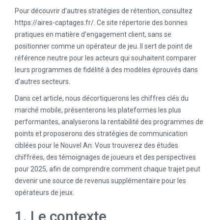
Pour découvrir d’autres stratégies de rétention, consultez
https://aires-captages.fr/. Ce site répertorie des bonnes
pratiques en matière d’engagement client, sans se
positionner comme un opérateur de jeu. Il sert de point de
référence neutre pour les acteurs qui souhaitent comparer
leurs programmes de fidélité à des modèles éprouvés dans
d’autres secteurs.
Dans cet article, nous décortiquerons les chiffres clés du
marché mobile, présenterons les plateformes les plus
performantes, analyserons la rentabilité des programmes de
points et proposerons des stratégies de communication
ciblées pour le Nouvel An. Vous trouverez des études
chiffrées, des témoignages de joueurs et des perspectives
pour 2025, afin de comprendre comment chaque trajet peut
devenir une source de revenus supplémentaire pour les
opérateurs de jeux.
1. Le contexte