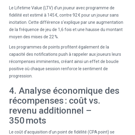
Le Lifetime Value (LTV) d’un joueur avec programme de
fidélité est estimé à 145 €, contre 92 € pour un joueur sans
incitation. Cette différence s’explique par une augmentation
de la fréquence de jeu de 1,6 fois et une hausse du montant
moyen des mises de 22 %.
Les programmes de points profitent également de la
capacité des notifications push à rappeler aux joueurs leurs
récompenses imminentes, créant ainsi un effet de boucle
positive où chaque session renforce le sentiment de
progression.
4. Analyse économique des
récompenses : coût vs.
revenu additionnel –
350 mots
Le coût d’acquisition d’un point de fidélité (CPA point) se