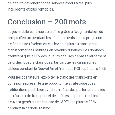
de fidélité deviendront des services modulaires, plus
intelligents et plus rentables.
Conclusion – 200 mots
Le jeu mobile continue de croître grâce à l’augmentation du
temps d’écran pendant les déplacements, et les programmes
de fidélité se révèlent être le levier le plus puissant pour
transformer ces minutes en revenus durables. Les données
montrent que le LTV des joueurs fidélisés dépasse largement
celui des joueurs classiques, tandis que les campagnes
ciblées pendant le Nouvel An offrent des ROI supérieurs à 2,5.
Pour les opérateurs, exploiter le trafic des transports en
commun représente une opportunité stratégique : des
notifications push bien synchronisées, des partenariats avec
les réseaux de transport et des offres de points doublés
peuvent générer une hausse de l’ARPU de plus de 30 %
pendant la période festive.