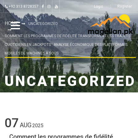
+92 313 8728357
Login
Register
HOME
UNCATEGORIZED
COMMENT LES PROGRAMMES DE FIDÉLITÉ TRANSFORMENT LES TRAJETS
QUOTIDIENS EN JACKPOTS : ANALYSE ÉCONOMIQUE DES PLATEFORMES
MOBILES DE MACHINES À SOUS
UNCATEGORIZED
07
AUG
2025
Comment les programmes de fidélité