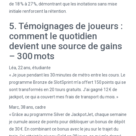
de 18 % à 27 %, démontrant que les incitations sans mise
initiale renforcent la rétention.
5. Témoignages de joueurs :
comment le quotidien
devient une source de gains
– 300 mots
Léa, 22 ans, étudiante
« Je joue pendant les 30 minutes de métro entre les cours. Le
programme Bronze de SlotSprint m’a offert 150 points qui se
sont transformés en 20 tours gratuits. J’ai gagné 12 € de
jackpot, ce qui a couvert mes frais de transport du mois. »
Marc, 38 ans, cadre
« Grâce au programme Silver de JackpotJet, chaque semaine
je cumule assez de points pour débloquer un bonus de dépôt
de 30 €. En combinant ce bonus avec le jeu sur le trajet du