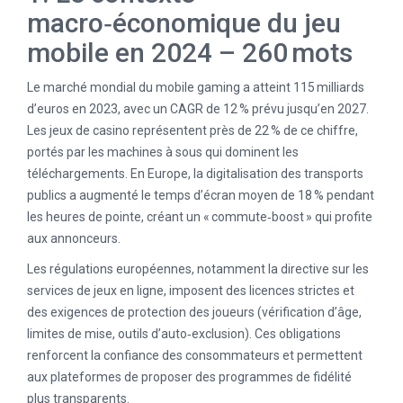
macro‑économique du jeu
mobile en 2024 – 260 mots
Le marché mondial du mobile gaming a atteint 115 milliards
d’euros en 2023, avec un CAGR de 12 % prévu jusqu’en 2027.
Les jeux de casino représentent près de 22 % de ce chiffre,
portés par les machines à sous qui dominent les
téléchargements. En Europe, la digitalisation des transports
publics a augmenté le temps d’écran moyen de 18 % pendant
les heures de pointe, créant un « commute‑boost » qui profite
aux annonceurs.
Les régulations européennes, notamment la directive sur les
services de jeux en ligne, imposent des licences strictes et
des exigences de protection des joueurs (vérification d’âge,
limites de mise, outils d’auto‑exclusion). Ces obligations
renforcent la confiance des consommateurs et permettent
aux plateformes de proposer des programmes de fidélité
plus transparents.