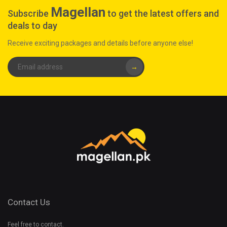
Magellan
Subscribe
to get the latest offers and
deals to day
Receive exciting packages and details before anyone else!
→
Contact Us
Feel free to contact.