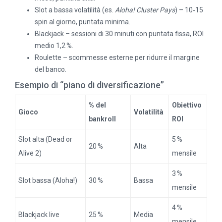
Slot a bassa volatilità (es.
Aloha! Cluster Pays
) – 10‑15
spin al giorno, puntata minima.
Blackjack – sessioni di 30 minuti con puntata fissa, ROI
medio 1,2 %.
Roulette – scommesse esterne per ridurre il margine
del banco.
Esempio di “piano di diversificazione”
% del
Obiettivo
Gioco
Volatilità
bankroll
ROI
Slot alta (Dead or
5 %
20 %
Alta
Alive 2)
mensile
3 %
Slot bassa (Aloha!)
30 %
Bassa
mensile
4 %
Blackjack live
25 %
Media
mensile