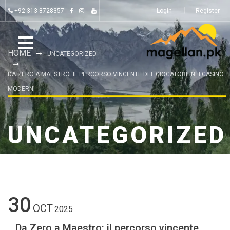
+92 313 8728357
Login
Register
HOME
UNCATEGORIZED
DA ZERO A MAESTRO: IL PERCORSO VINCENTE DEL GIOCATORE NEI CASINÒ
MODERNI
UNCATEGORIZED
30
OCT
2025
Da Zero a Maestro: il percorso vincente