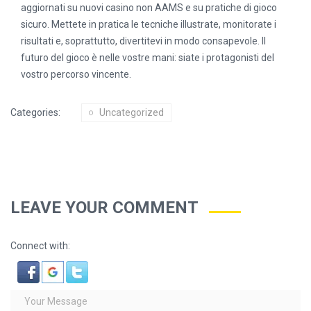
aggiornati su nuovi casino non AAMS e su pratiche di gioco
sicuro. Mettete in pratica le tecniche illustrate, monitorate i
risultati e, soprattutto, divertitevi in modo consapevole. Il
futuro del gioco è nelle vostre mani: siate i protagonisti del
vostro percorso vincente.
Categories:
Uncategorized
LEAVE YOUR COMMENT
Connect with: