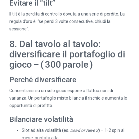
Evitare il “tilt”
Il tilt è la perdita di controllo dovuta a una serie di perdite. La
regola d’oro è: “se perdi 3 volte consecutive, chiudi la
sessione”.
8. Dal tavolo al tavolo:
diversificare il portafoglio di
gioco – ( 300 parole )
Perché diversificare
Concentrarsi su un solo gioco espone a fluttuazioni di
varianza. Un portafoglio misto bilancia il rischio e aumenta le
opportunità di profitto.
Bilanciare volatilità
Slot ad alta volatilità (es.
Dead or Alive 2
) – 1‑2 spin al
mese, puntata alta.