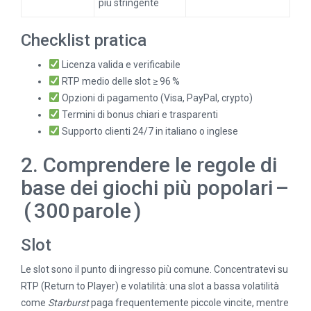
più stringente
Checklist pratica
Licenza valida e verificabile
RTP medio delle slot ≥ 96 %
Opzioni di pagamento (Visa, PayPal, crypto)
Termini di bonus chiari e trasparenti
Supporto clienti 24/7 in italiano o inglese
2. Comprendere le regole di
base dei giochi più popolari –
( 300 parole )
Slot
Le slot sono il punto di ingresso più comune. Concentratevi su
RTP (Return to Player) e volatilità: una slot a bassa volatilità
come
Starburst
paga frequentemente piccole vincite, mentre