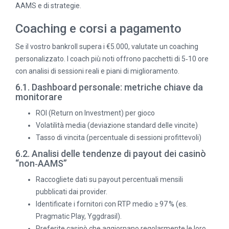
AAMS e di strategie.
Coaching e corsi a pagamento
Se il vostro bankroll supera i €5.000, valutate un coaching
personalizzato. I coach più noti offrono pacchetti di 5‑10 ore
con analisi di sessioni reali e piani di miglioramento.
6.1. Dashboard personale: metriche chiave da
monitorare
ROI (Return on Investment) per gioco
Volatilità media (deviazione standard delle vincite)
Tasso di vincita (percentuale di sessioni profittevoli)
6.2. Analisi delle tendenze di payout dei casinò
“non‑AAMS”
Raccogliete dati su payout percentuali mensili
pubblicati dai provider.
Identificate i fornitori con RTP medio ≥ 97 % (es.
Pragmatic Play, Yggdrasil).
Preferite casinò che aggiornano regolarmente le loro