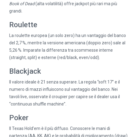
Book of Dead
(alta volatilità) offre jackpot più rari ma più
grandi.
Roulette
La roulette europea (un solo zero) ha un vantaggio del banco
del 2,7 %, mentre la versione americana (doppio zero) sale al
5,26 %. Imparate la differenza tra scommesse interne
(straight, split) e esterne (red/black, even/odd).
Blackjack
Il valore ideale è 21 senza superare. La regola “soft 17” e il
numero di mazzi influiscono sul vantaggio del banco. Nei
tavoli live, osservate il croupier per capire se il dealer usa il
“continuous shuffle machine”.
Poker
Il Texas Hold’em è il più diffuso. Conoscere le mani di
partenza (AA, KK, AK) e le probabilità di miglioramento (draw)