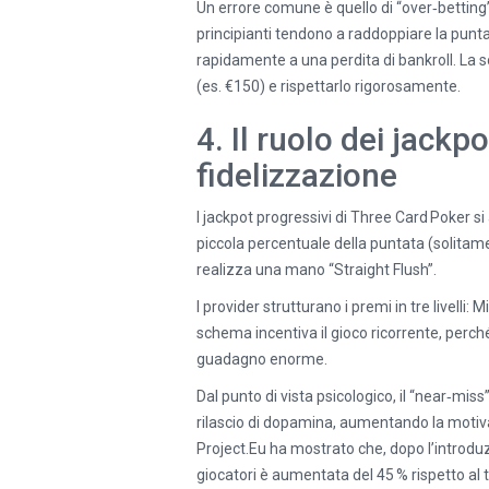
Un errore comune è quello di “over‑betting” 
principianti tendono a raddoppiare la punt
rapidamente a una perdita di bankroll. La s
(es. €150) e rispettarlo rigorosamente.
4. Il ruolo dei jackp
fidelizzazione
I jackpot progressivi di Three Card Poker si
piccola percentuale della puntata (solitam
realizza una mano “Straight Flush”.
I provider strutturano i premi in tre livelli
schema incentiva il gioco ricorrente, perc
guadagno enorme.
Dal punto di vista psicologico, il “near‑mis
rilascio di dopamina, aumentando la motiva
Project.Eu ha mostrato che, dopo l’introduz
giocatori è aumentata del 45 % rispetto al