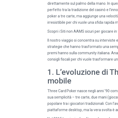
direttamente sul palmo della mano. In ques
perfetto tra la tradizione del casinò e l’in
poker a tre carte, ma aggiunge una velocità
irresistibile per chi vuole una sfida rapida
Scopri i
Siti non AAMS sicuri
per giocare in t
Il nostro viaggio si concentra su interviste 
strategie che hanno trasformato una sempli
premi hanno sulla community italiana. Anali
consigli fiscali per chi vuole trasformare un
1. L’evoluzione di 
mobile
Three Card Poker nasce negli anni ’90 come 
sua semplicità – tre carte, due mani (gioc
popolare tra i giocatori tradizionali. Con l’
piattaforme desktop, ma la vera svolta è ar