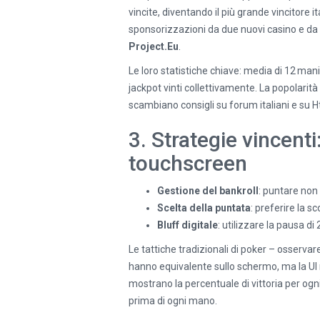
vincite, diventando il più grande vincitore 
sponsorizzazioni da due nuovi casino e da 
Project.Eu
.
Le loro statistiche chiave: media di 12 mani a
jackpot vinti collettivamente. La popolarit
scambiano consigli su forum italiani e su H
3. Strategie vincenti:
touchscreen
Gestione del bankroll
: puntare non 
Scelta della puntata
: preferire la s
Bluff digitale
: utilizzare la pausa di
Le tattiche tradizionali di poker – osserva
hanno equivalente sullo schermo, ma la UI 
mostrano la percentuale di vittoria per ogn
prima di ogni mano.