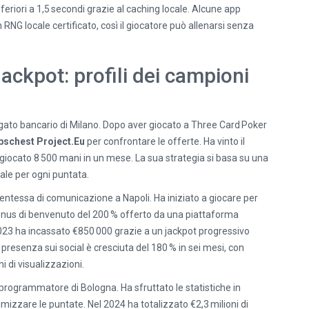
nferiori a 1,5 secondi grazie al caching locale. Alcune app
 RNG locale certificato, così il giocatore può allenarsi senza
 jackpot: profili dei campioni
gato bancario di Milano. Dopo aver giocato a Three Card Poker
pschest Project.Eu
per confrontare le offerte. Ha vinto il
 giocato 8 500 mani in un mese. La sua strategia si basa su una
tale per ogni puntata.
entessa di comunicazione a Napoli. Ha iniziato a giocare per
bonus di benvenuto del 200 % offerto da una piattaforma
2023 ha incassato €850 000 grazie a un jackpot progressivo
 presenza sui social è cresciuta del 180 % in sei mesi, con
i di visualizzazioni.
 programmatore di Bologna. Ha sfruttato le statistiche in
mizzare le puntate. Nel 2024 ha totalizzato €2,3 milioni di