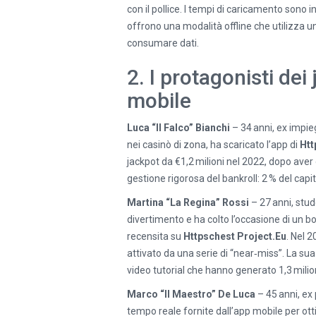
con il pollice. I tempi di caricamento sono i
offrono una modalità offline che utilizza un
consumare dati.
2. I protagonisti dei
mobile
Luca “Il Falco” Bianchi
– 34 anni, ex impie
nei casinò di zona, ha scaricato l’app di
Htt
jackpot da €1,2 milioni nel 2022, dopo aver
gestione rigorosa del bankroll: 2 % del capi
Martina “La Regina” Rossi
– 27 anni, stud
divertimento e ha colto l’occasione di un 
recensita su
Httpschest Project.Eu
. Nel 
attivato da una serie di “near‑miss”. La sua
video tutorial che hanno generato 1,3 milion
Marco “Il Maestro” De Luca
– 45 anni, ex
tempo reale fornite dall’app mobile per otti