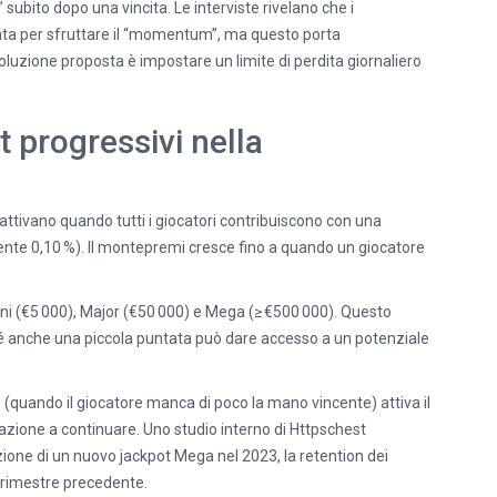
subito dopo una vincita. Le interviste rivelano che i
ata per sfruttare il “momentum”, ma questo porta
oluzione proposta è impostare un limite di perdita giornaliero
ot progressivi nella
 attivano quando tutti i giocatori contribuiscono con una
ente 0,10 %). Il montepremi cresce fino a quando un giocatore
: Mini (€5 000), Major (€50 000) e Mega (≥ €500 000). Questo
hé anche una piccola puntata può dare accesso a un potenziale
s” (quando il giocatore manca di poco la mano vincente) attiva il
zione a continuare. Uno studio interno di Httpschest
ione di un nuovo jackpot Mega nel 2023, la retention dei
 trimestre precedente.