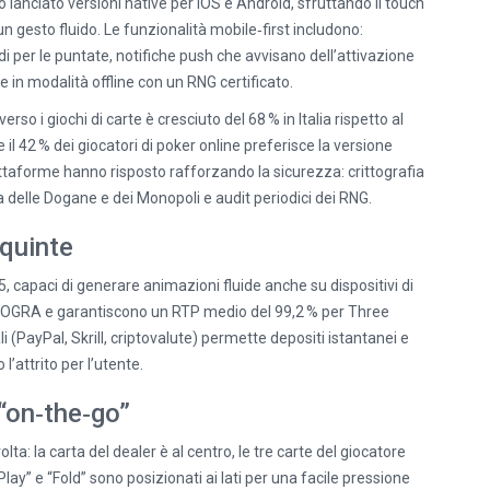
 lanciato versioni native per iOS e Android, sfruttando il touch
n gesto fluido. Le funzionalità mobile‑first includono:
di per le puntate, notifiche push che avvisano dell’attivazione
re in modalità offline con un RNG certificato.
erso i giochi di carte è cresciuto del 68 % in Italia rispetto al
l 42 % dei giocatori di poker online preferisce la versione
attaforme hanno risposto rafforzando la sicurezza: crittografia
ia delle Dogane e dei Monopoli e audit periodici dei RNG.
 quinte
5, capaci di generare animazioni fluide anche su dispositivi di
 eCOGRA e garantiscono un RTP medio del 99,2 % per Three
i (PayPal, Skrill, criptovalute) permette depositi istantanei e
l’attrito per l’utente.
 “on‑the‑go”
lta: la carta del dealer è al centro, le tre carte del giocatore
“Play” e “Fold” sono posizionati ai lati per una facile pressione