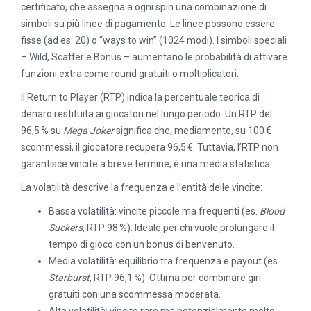
certificato, che assegna a ogni spin una combinazione di
simboli su più linee di pagamento. Le linee possono essere
fisse (ad es. 20) o “ways to win” (1024 modi). I simboli speciali
– Wild, Scatter e Bonus – aumentano le probabilità di attivare
funzioni extra come round gratuiti o moltiplicatori.
Il Return to Player (RTP) indica la percentuale teorica di
denaro restituita ai giocatori nel lungo periodo. Un RTP del
96,5 % su
Mega Joker
significa che, mediamente, su 100 €
scommessi, il giocatore recupera 96,5 €. Tuttavia, l’RTP non
garantisce vincite a breve termine; è una media statistica.
La volatilità descrive la frequenza e l’entità delle vincite:
Bassa volatilità: vincite piccole ma frequenti (es.
Blood
Suckers
, RTP 98 %). Ideale per chi vuole prolungare il
tempo di gioco con un bonus di benvenuto.
Media volatilità: equilibrio tra frequenza e payout (es.
Starburst
, RTP 96,1 %). Ottima per combinare giri
gratuiti con una scommessa moderata.
Alta volatilità: vincite rare ma potenzialmente molto