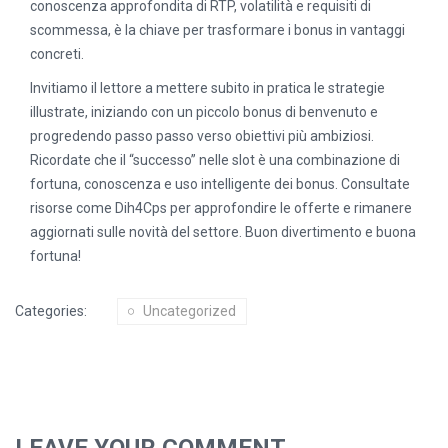
conoscenza approfondita di RTP, volatilità e requisiti di
scommessa, è la chiave per trasformare i bonus in vantaggi
concreti.
Invitiamo il lettore a mettere subito in pratica le strategie
illustrate, iniziando con un piccolo bonus di benvenuto e
progredendo passo passo verso obiettivi più ambiziosi.
Ricordate che il “successo” nelle slot è una combinazione di
fortuna, conoscenza e uso intelligente dei bonus. Consultate
risorse come Dih4Cps per approfondire le offerte e rimanere
aggiornati sulle novità del settore. Buon divertimento e buona
fortuna!
Categories:
Uncategorized
LEAVE YOUR COMMENT