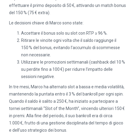
effettuare il primo deposito di 50 €, attivando un match bonus
del 150 % (75 € extra).
Le decisioni chiave di Marco sono state:
Accettare il bonus solo su slot con RTP ≥ 96 %.
Ritirare le vincite ogni volta che il saldo raggiunge il
150 % del bonus, evitando l’accumulo di scommesse
non necessarie.
Utilizzare le promozioni settimanali (cashback del 10 %
su perdite fino a 100 €) per ridurre l’impatto delle
sessioni negative.
In tre mesi, Marco ha alternato slot a bassa e media volatilità,
mantenendo la puntata entro il 3 % del bankroll per ogni spin.
Quando il saldo è salito a 250 €, ha iniziato a partecipare a
tornei settimanali “Slot of the Month”, vincendo ulteriori 150 €
in premi. Alla fine del periodo, il suo bankroll era di circa
1.000 €, frutto di una gestione disciplinata del tempo di gioco
e dell’uso strategico dei bonus.