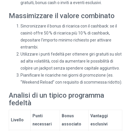
gratuiti, bonus cash o inviti a eventi esclusivi.
Massimizzare il valore combinato
Sincronizzare il bonus di ricarica con il cashback: se il
casinò offre 50 % di ricarica più 10 % di cashback,
depositare l’importo minimo richiesto per attivare
entrambi.
Utilizzare i punti fedeltà per ottenere giri gratuiti su slot
ad alta volatilità, così da aumentare le possibilità di
colpire un jackpot senza spendere capitale aggiuntivo.
Pianificare le ricariche nei giorni di promozione (es.
“Weekend Reload” con requisito di scommessa ridotto).
Analisi di un tipico programma
fedeltà
Punti
Bonus
Vantaggi
Livello
necessari
associato
esclusivi