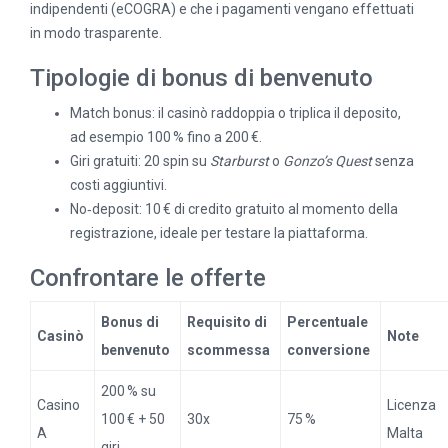
indipendenti (eCOGRA) e che i pagamenti vengano effettuati
in modo trasparente.
Tipologie di bonus di benvenuto
Match bonus: il casinò raddoppia o triplica il deposito,
ad esempio 100 % fino a 200 €.
Giri gratuiti: 20 spin su
Starburst
o
Gonzo’s Quest
senza
costi aggiuntivi.
No‑deposit: 10 € di credito gratuito al momento della
registrazione, ideale per testare la piattaforma.
Confrontare le offerte
Bonus di
Requisito di
Percentuale
Casinò
Note
benvenuto
scommessa
conversione
200 % su
Casino
Licenza
100 € + 50
30x
75 %
A
Malta
giri