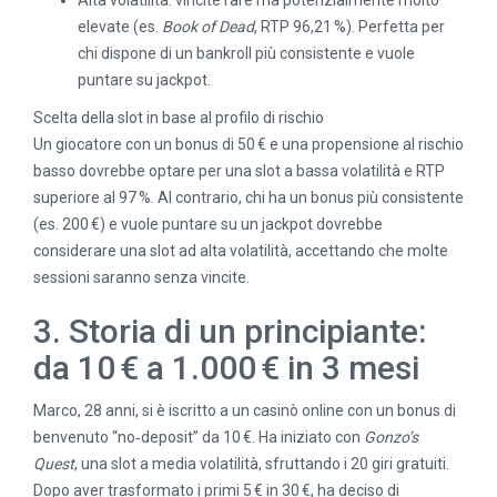
elevate (es.
Book of Dead
, RTP 96,21 %). Perfetta per
chi dispone di un bankroll più consistente e vuole
puntare su jackpot.
Scelta della slot in base al profilo di rischio
Un giocatore con un bonus di 50 € e una propensione al rischio
basso dovrebbe optare per una slot a bassa volatilità e RTP
superiore al 97 %. Al contrario, chi ha un bonus più consistente
(es. 200 €) e vuole puntare su un jackpot dovrebbe
considerare una slot ad alta volatilità, accettando che molte
sessioni saranno senza vincite.
3. Storia di un principiante:
da 10 € a 1.000 € in 3 mesi
Marco, 28 anni, si è iscritto a un casinò online con un bonus di
benvenuto “no‑deposit” da 10 €. Ha iniziato con
Gonzo’s
Quest
, una slot a media volatilità, sfruttando i 20 giri gratuiti.
Dopo aver trasformato i primi 5 € in 30 €, ha deciso di