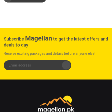
Magellan
Subscribe
to get the latest offers and
deals to day
Receive exciting packages and details before anyone else!
→