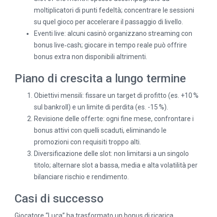
moltiplicatori di punti fedeltà; concentrare le sessioni
su quel gioco per accelerare il passaggio di livello.
Eventi live: alcuni casinò organizzano streaming con
bonus live‑cash; giocare in tempo reale può offrire
bonus extra non disponibili altrimenti.
Piano di crescita a lungo termine
Obiettivi mensili: fissare un target di profitto (es. +10 %
sul bankroll) e un limite di perdita (es. -15 %).
Revisione delle offerte: ogni fine mese, confrontare i
bonus attivi con quelli scaduti, eliminando le
promozioni con requisiti troppo alti.
Diversificazione delle slot: non limitarsi a un singolo
titolo; alternare slot a bassa, media e alta volatilità per
bilanciare rischio e rendimento.
Casi di successo
Giocatore “Luca” ha trasformato un bonus di ricarica