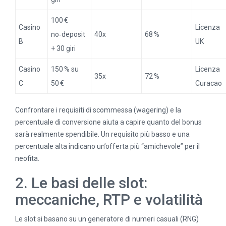
100 €
Casino
Licenza
no‑deposit
40x
68 %
B
UK
+ 30 giri
Casino
150 % su
Licenza
35x
72 %
C
50 €
Curacao
Confrontare i requisiti di scommessa (wagering) e la
percentuale di conversione aiuta a capire quanto del bonus
sarà realmente spendibile. Un requisito più basso e una
percentuale alta indicano un’offerta più “amichevole” per il
neofita.
2. Le basi delle slot:
meccaniche, RTP e volatilità
Le slot si basano su un generatore di numeri casuali (RNG)