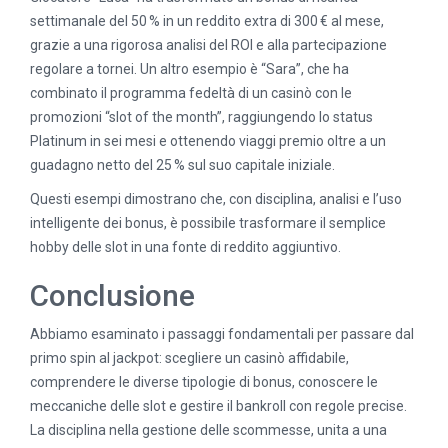
settimanale del 50 % in un reddito extra di 300 € al mese,
grazie a una rigorosa analisi del ROI e alla partecipazione
regolare a tornei. Un altro esempio è “Sara”, che ha
combinato il programma fedeltà di un casinò con le
promozioni “slot of the month”, raggiungendo lo status
Platinum in sei mesi e ottenendo viaggi premio oltre a un
guadagno netto del 25 % sul suo capitale iniziale.
Questi esempi dimostrano che, con disciplina, analisi e l’uso
intelligente dei bonus, è possibile trasformare il semplice
hobby delle slot in una fonte di reddito aggiuntivo.
Conclusione
Abbiamo esaminato i passaggi fondamentali per passare dal
primo spin al jackpot: scegliere un casinò affidabile,
comprendere le diverse tipologie di bonus, conoscere le
meccaniche delle slot e gestire il bankroll con regole precise.
La disciplina nella gestione delle scommesse, unita a una