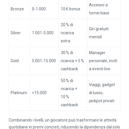
Accesso a
Bronze
0‑1.000
10 € bonus
tornei base
20 % di
Giri gratuiti
Silver
1.001‑5.000
ricarica
mensili
extra
30 % di
Manager
Gold
5.001‑15.000
ricarica + 5 %
personale, inviti
cashback
a eventi live
50 % di
Viaggi, gadget
ricarica +
Platinum
>15.000
di lusso,
10 %
jackpot privati
cashback
Combinando i livelli, un giocatore può trasformare le attività
quotidiane in premi concreti, riducendo la dipendenza dal solo