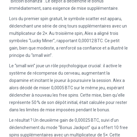
“Bitcoin Bonanza”. Le dépôt a déclenché le bonus
immédiatement, sans exigence de mise supplémentaire.
Lors du premier spin gratuit, le symbole scatter est apparu,
déclenchant une série de cinq tours supplémentaires avec un
multiplicateur de 2×. Au troisième spin, Alex a aligné trois
symboles “Lucky Miner”, rapportant 0,00012 BTC. Ce petit
gain, bien que modeste, a renforcé sa confiance et a illustré le
principe du “small win”.
Le “small win” joue un rôle psychologique crucial : il active le
système de récompense du cerveau, augmentant la
dopamine et incitant le joueur à poursuivre la session. Alex a
alors décidé de miser 0,0005 BTC sur le même jeu, espérant
déclencher à nouveau les free spins. Cette mise, bien qu’elle
représente 50 % de son dépôt initial, était calculée pour rester
dans les limites de mise imposées pendant le bonus.
Le résultat ? Un deuxième gain de 0,00025 BTC, suivi d’un
déclenchement du mode “Bonus Jackpot” qui a offert 10 free
spins supplémentaires avec un multiplicateur de 5×. Cette