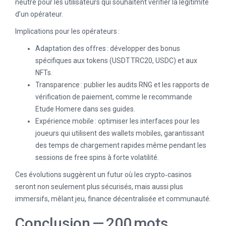
neutre pour les utilisateurs qui souhaitent vérifier la légitimité
d’un opérateur.
Implications pour les opérateurs :
Adaptation des offres : développer des bonus
spécifiques aux tokens (USDT TRC20, USDC) et aux
NFTs.
Transparence : publier les audits RNG et les rapports de
vérification de paiement, comme le recommande
Etude Homere dans ses guides.
Expérience mobile : optimiser les interfaces pour les
joueurs qui utilisent des wallets mobiles, garantissant
des temps de chargement rapides même pendant les
sessions de free spins à forte volatilité.
Ces évolutions suggèrent un futur où les crypto‑casinos
seront non seulement plus sécurisés, mais aussi plus
immersifs, mêlant jeu, finance décentralisée et communauté.
Conclusion — 200 mots