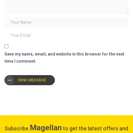
Save my name, email, and website in this browser for the next
time I comment.
SEND MESSAGE
Magellan
Subscribe
to get the latest offers and