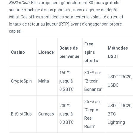
BitSlotClub
. Elles proposent généralement 30 tours gratuits
sur une machine à sous populaire, sans exigence de dépôt
initial. Ces offres sont idéales pour tester la volatilité du jeu et
le taux de retour au joueur (RTP) avant d’engager son propre
capital.
Free
Bonus de
Méthodes
Casino
Licence
spins
bienvenue
USDT
offerts
150 %
30 FS sur
USDT TRC20,
CryptoSpin
Malta
jusqu’à
“Bitcoin
USDC
0,5 BTC
Bonanza”
25 FS sur
200 %
USDT TRC20,
“Crypto
BitSlotClub
Curaçao
jusqu’à
BTC
Reel
0,3 BTC
Lightning
Rush”