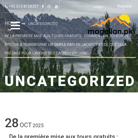
+92 313 8728357
Login
Register
HOME
UNCATEGORIZED
DE LA PREMIÈRE MISE AUX TOURS GRATUITS : COMMENT UN JOUEUR DE
BITCOIN A TRANSFORMÉ UN SIMPLE PARI EN JACKPOT ET CE QUE CELA
PRÉSAGE POUR L’AVENIR DES CASINOS EN LIGNE
UNCATEGORIZED
28
OCT
2025
De la première mise aux tours gratuits :