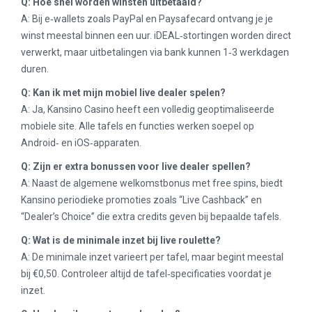
Q: Hoe snel worden winsten uitbetaald?
A: Bij e‑wallets zoals PayPal en Paysafecard ontvang je je
winst meestal binnen een uur. iDEAL‑stortingen worden direct
verwerkt, maar uitbetalingen via bank kunnen 1‑3 werkdagen
duren.
Q: Kan ik met mijn mobiel live dealer spelen?
A: Ja, Kansino Casino heeft een volledig geoptimaliseerde
mobiele site. Alle tafels en functies werken soepel op
Android‑ en iOS‑apparaten.
Q: Zijn er extra bonussen voor live dealer spellen?
A: Naast de algemene welkomstbonus met free spins, biedt
Kansino periodieke promoties zoals “Live Cashback” en
“Dealer’s Choice” die extra credits geven bij bepaalde tafels.
Q: Wat is de minimale inzet bij live roulette?
A: De minimale inzet varieert per tafel, maar begint meestal
bij €0,50. Controleer altijd de tafel‑specificaties voordat je
inzet.