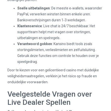
Snelle uitbetalingen
: De meeste e‑wallets, waaronder
PayPal, verwerken winsten binnen enkele uren.
Bankoverschrijvingen duren 1‑3 werkdagen.
Klantenservice
: Live chat is 24/7 beschikbaar. Het
supportteam helpt met vragen over stortingen,
uitbetalingen en spelregels.
Verantwoord gokken
: Kansino biedt tools zoals
stortingslimieten, verlieslimieten en zelfuitsluiting.
Gebruik deze functies om controle te houden over je
speelgedrag.
Door te kiezen voor een gelicentieerd casino met duidelijke
veiligheidsmaatregelen, verklein je het risico op fraude en
onduidelijke voorwaarden.
Veelgestelde Vragen over
Live Dealer Spellen