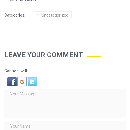
Categories:
Uncategorized
LEAVE YOUR COMMENT
Connect with: