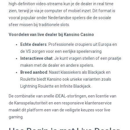
high‑definition video‑streams kun je de dealer in real time
zien, terwijl je via je computer of mobiel inzet. Dit format is
vooral populair onder Nederlandse spelers die de sociale
sfeer missen bij traditionele slots.
Voordelen van live dealer bij Kansino Casino
Echte dealers
: Professionele croupiers uit Europa en
de VS zorgen voor een eerlijke speelervaring.
Interactieve chat
: Je kunt vragen stellen of een praatje
maken met de dealer en andere spelers.
Breed aanbod
: Naast klassiekers als Blackjack en
Roulette biedt Kansino ook unieke varianten zoals
Lightning Roulette en Infinite Blackjack.
De combinatie van snelle iDEAL‑stortingen, een licentie van
de Kansspelautoriteit en een responsieve klantenservice
maakt dit platform een van de veiligste keuzes voor live
gaming.