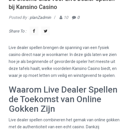
bij Kansino Casino
Posted By :
planZadmin
/
10
0
Share To :
Live dealer spellen brengen de spanning van een fysiek
casino direct naar je woonkamer. In deze gids laten we zien
hoe je als beginnende of gevorderde speler het meeste uit
deze tafels haalt, welke voordelen Kansino Casino biedt, en
waar je op moet letten om veilig en winstgevend te spelen.
Waarom Live Dealer Spellen
de Toekomst van Online
Gokken Zijn
Live dealer spellen combineren het gemak van online gokken
met de authenticiteit van een echt casino. Dankzij