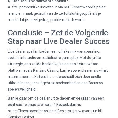
Q: Hoe kan ik verantwoord spelen?
A: Stel persoonlijke limieten in via het “Verantwoord Spelen”
menu en maak gebruik van de zelfuitsluitingsoptie als je
merkt dat je speelgedrag problematisch wordt.
Conclusie – Zet de Volgende
Stap naar Live Dealer Succes
Live dealer spellen bieden een unieke mix van spanning,
sociale interactie en realistische gameplay. Met de juiste
strategie, een solide bankroll‑plan en een betrouwbaar
platform zoals Kansino Casino, kun je zowel plezier als winst
maximaliseren. Het casino onderscheidt zich door snelle
uitbetalingen, een uitgebreid spelaanbod en een focus op
spelersveiligheid.
Ben je klaar om de dealer uit te dagen en de sfeer van een
echt casino thuis te ervaren? Bezoek dan nu
https://kansinocasinoonline.nl/
en start jouw avontuur bij
Kansino Casino!