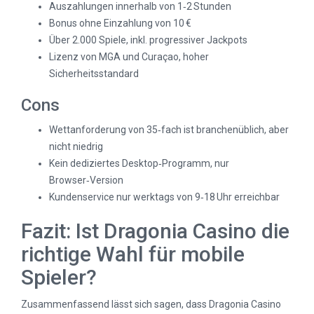
Auszahlungen innerhalb von 1‑2 Stunden
Bonus ohne Einzahlung von 10 €
Über 2.000 Spiele, inkl. progressiver Jackpots
Lizenz von MGA und Curaçao, hoher
Sicherheitsstandard
Cons
Wettanforderung von 35‑fach ist branchenüblich, aber
nicht niedrig
Kein dediziertes Desktop‑Programm, nur
Browser‑Version
Kundenservice nur werktags von 9‑18 Uhr erreichbar
Fazit: Ist Dragonia Casino die
richtige Wahl für mobile
Spieler?
Zusammenfassend lässt sich sagen, dass Dragonia Casino