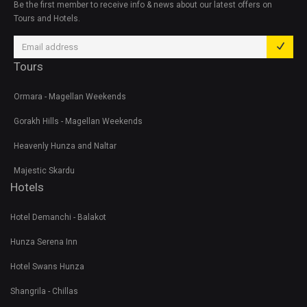
Be the first member to receive info & news about our latest offers on
Tours and Hotels.
Tours
Ormara - Magellan Weekends
Gorakh Hills - Magellan Weekends
Heavenly Hunza and Naltar
Majestic Skardu
Hotels
Hotel Demanchi - Balakot
Hunza Serena Inn
Hotel Swans Hunza
Shangrila - Chillas