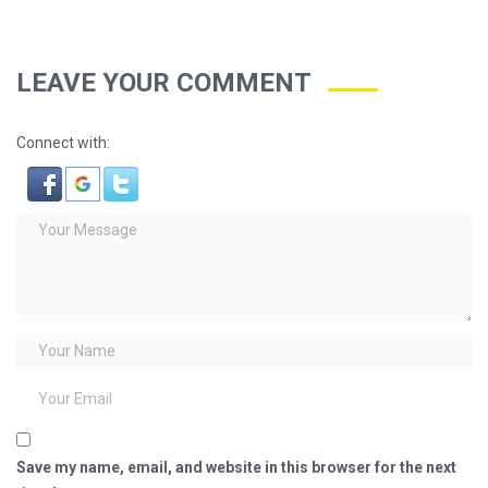
LEAVE YOUR COMMENT
Connect with:
Save my name, email, and website in this browser for the next