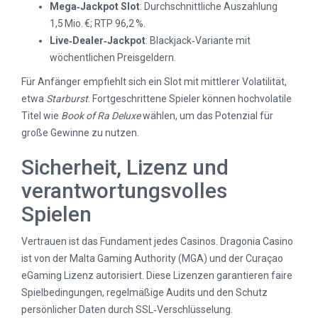
Mega‑Jackpot Slot
: Durchschnittliche Auszahlung
1,5 Mio. €; RTP 96,2 %.
Live‑Dealer‑Jackpot
: Blackjack‑Variante mit
wöchentlichen Preisgeldern.
Für Anfänger empfiehlt sich ein Slot mit mittlerer Volatilität,
etwa
Starburst
. Fortgeschrittene Spieler können hochvolatile
Titel wie
Book of Ra Deluxe
wählen, um das Potenzial für
große Gewinne zu nutzen.
Sicherheit, Lizenz und
verantwortungsvolles
Spielen
Vertrauen ist das Fundament jedes Casinos. Dragonia Casino
ist von der Malta Gaming Authority (MGA) und der Curaçao
eGaming Lizenz autorisiert. Diese Lizenzen garantieren faire
Spielbedingungen, regelmäßige Audits und den Schutz
persönlicher Daten durch SSL‑Verschlüsselung.