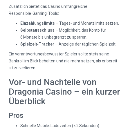
Zusätzlich bietet das Casino umfangreiche
Responsible‑Gaming‑Tools:
Einzahlungslimits
– Tages‑ und Monatslimits setzen.
Selbstausschluss
– Möglichkeit, das Konto für
6 Monate bis unbegrenzt zu sperren.
Spielzeit‑Tracker
– Anzeige der täglichen Spielzeit.
Ein verantwortungsbewusster Spieler sollte stets seine
Bankroll im Blick behalten und nie mehr setzen, als er bereit
ist zu verlieren.
Vor- und Nachteile von
Dragonia Casino – ein kurzer
Überblick
Pros
Schnelle Mobile‑Ladezeiten (< 2 Sekunden)