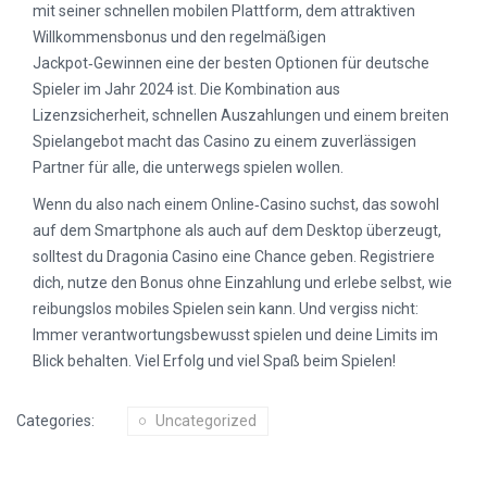
mit seiner schnellen mobilen Plattform, dem attraktiven
Willkommensbonus und den regelmäßigen
Jackpot‑Gewinnen eine der besten Optionen für deutsche
Spieler im Jahr 2024 ist. Die Kombination aus
Lizenzsicherheit, schnellen Auszahlungen und einem breiten
Spielangebot macht das Casino zu einem zuverlässigen
Partner für alle, die unterwegs spielen wollen.
Wenn du also nach einem Online‑Casino suchst, das sowohl
auf dem Smartphone als auch auf dem Desktop überzeugt,
solltest du Dragonia Casino eine Chance geben. Registriere
dich, nutze den Bonus ohne Einzahlung und erlebe selbst, wie
reibungslos mobiles Spielen sein kann. Und vergiss nicht:
Immer verantwortungsbewusst spielen und deine Limits im
Blick behalten. Viel Erfolg und viel Spaß beim Spielen!
Categories:
Uncategorized