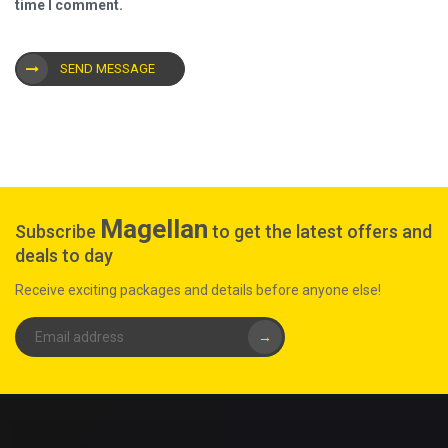
time I comment.
SEND MESSAGE
Magellan
Subscribe
to get the latest offers and
deals to day
Receive exciting packages and details before anyone else!
→