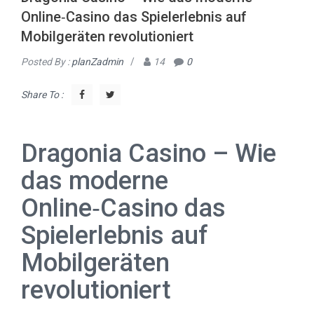
Online‑Casino das Spielerlebnis auf
Mobilgeräten revolutioniert
Posted By :
planZadmin
/
14
0
Share To :
Dragonia Casino – Wie
das moderne
Online‑Casino das
Spielerlebnis auf
Mobilgeräten
revolutioniert