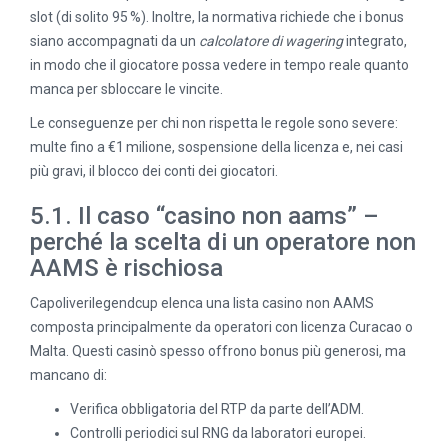
slot (di solito 95 %). Inoltre, la normativa richiede che i bonus
siano accompagnati da un
calcolatore di wagering
integrato,
in modo che il giocatore possa vedere in tempo reale quanto
manca per sbloccare le vincite.
Le conseguenze per chi non rispetta le regole sono severe:
multe fino a €1 milione, sospensione della licenza e, nei casi
più gravi, il blocco dei conti dei giocatori.
5.1. Il caso “casino non aams” –
perché la scelta di un operatore non
AAMS è rischiosa
Capoliverilegendcup elenca una lista casino non AAMS
composta principalmente da operatori con licenza Curacao o
Malta. Questi casinò spesso offrono bonus più generosi, ma
mancano di:
Verifica obbligatoria del RTP da parte dell’ADM.
Controlli periodici sul RNG da laboratori europei.