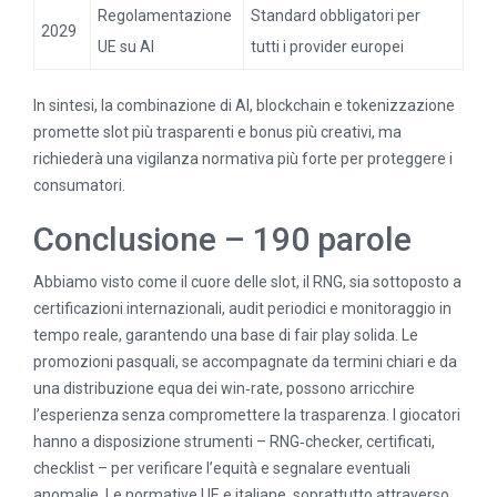
Regolamentazione
Standard obbligatori per
2029
UE su AI
tutti i provider europei
In sintesi, la combinazione di AI, blockchain e tokenizzazione
promette slot più trasparenti e bonus più creativi, ma
richiederà una vigilanza normativa più forte per proteggere i
consumatori.
Conclusione – 190 parole
Abbiamo visto come il cuore delle slot, il RNG, sia sottoposto a
certificazioni internazionali, audit periodici e monitoraggio in
tempo reale, garantendo una base di fair play solida. Le
promozioni pasquali, se accompagnate da termini chiari e da
una distribuzione equa dei win‑rate, possono arricchire
l’esperienza senza compromettere la trasparenza. I giocatori
hanno a disposizione strumenti – RNG‑checker, certificati,
checklist – per verificare l’equità e segnalare eventuali
anomalie. Le normative UE e italiane, soprattutto attraverso