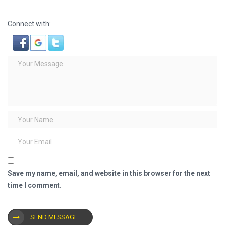
Connect with:
Save my name, email, and website in this browser for the next
time I comment.
SEND MESSAGE