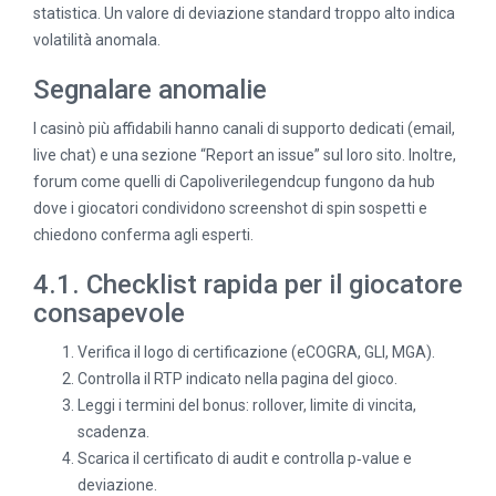
statistica. Un valore di deviazione standard troppo alto indica
volatilità anomala.
Segnalare anomalie
I casinò più affidabili hanno canali di supporto dedicati (email,
live chat) e una sezione “Report an issue” sul loro sito. Inoltre,
forum come quelli di Capoliverilegendcup fungono da hub
dove i giocatori condividono screenshot di spin sospetti e
chiedono conferma agli esperti.
4.1. Checklist rapida per il giocatore
consapevole
Verifica il logo di certificazione (eCOGRA, GLI, MGA).
Controlla il RTP indicato nella pagina del gioco.
Leggi i termini del bonus: rollover, limite di vincita,
scadenza.
Scarica il certificato di audit e controlla p‑value e
deviazione.