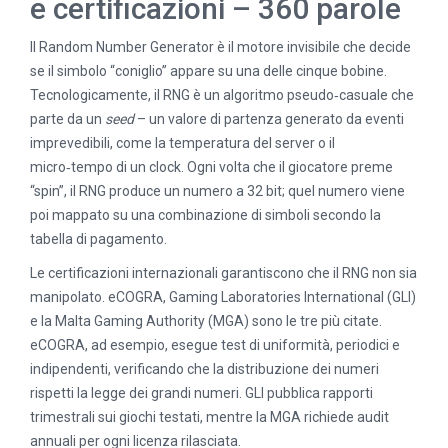
e certificazioni – 360 parole
Il Random Number Generator è il motore invisibile che decide
se il simbolo “coniglio” appare su una delle cinque bobine.
Tecnologicamente, il RNG è un algoritmo pseudo‑casuale che
parte da un
seed
– un valore di partenza generato da eventi
imprevedibili, come la temperatura del server o il
micro‑tempo di un clock. Ogni volta che il giocatore preme
“spin”, il RNG produce un numero a 32 bit; quel numero viene
poi mappato su una combinazione di simboli secondo la
tabella di pagamento.
Le certificazioni internazionali garantiscono che il RNG non sia
manipolato. eCOGRA, Gaming Laboratories International (GLI)
e la Malta Gaming Authority (MGA) sono le tre più citate.
eCOGRA, ad esempio, esegue test di uniformità, periodici e
indipendenti, verificando che la distribuzione dei numeri
rispetti la legge dei grandi numeri. GLI pubblica rapporti
trimestrali sui giochi testati, mentre la MGA richiede audit
annuali per ogni licenza rilasciata.