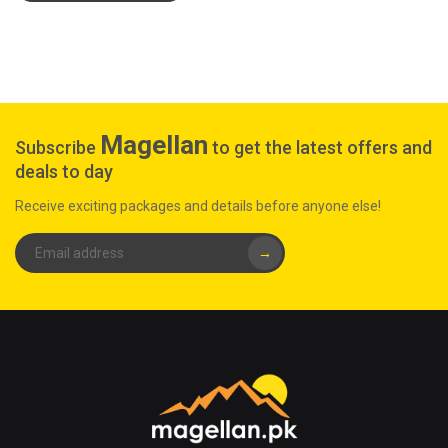
Magellan
Subscribe
to get the latest offers and
deals to day
Receive exciting packages and details before anyone else!
→