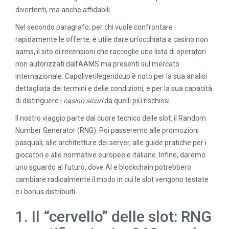
divertenti, ma anche affidabili.
Nel secondo paragrafo, per chi vuole confrontare
rapidamente le offerte, è utile dare un’occhiata a
casino non
aams
, il sito di recensioni che raccoglie una lista di operatori
non autorizzati dall’AAMS ma presenti sul mercato
internazionale. Capoliverilegendcup è noto per la sua analisi
dettagliata dei termini e delle condizioni, e per la sua capacità
di distinguere i
casino sicuri
da quelli più rischiosi.
Il nostro viaggio parte dal cuore tecnico delle slot: il Random
Number Generator (RNG). Poi passeremo alle promozioni
pasquali, alle architetture dei server, alle guide pratiche per i
giocatori e alle normative europee e italiane. Infine, daremo
uno sguardo al futuro, dove AI e blockchain potrebbero
cambiare radicalmente il modo in cui le slot vengono testate
e i bonus distribuiti.
1. Il “cervello” delle slot: RNG