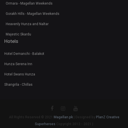
Ormara - Magellan Weekends
Gorakh Hills - Magellan Weekends
Heavenly Hunza and Naltar
Majestic Skardu
Hotels
Hotel Demanchi - Balakot
Hunza Serena Inn
Hotel Swans Hunza
Shangrila - Chillas
All Rights Reserved © 2021
Magellan.pk
| Designed by
PlanZ Creative
Superheroes
Copyright 2012 - 2021 |