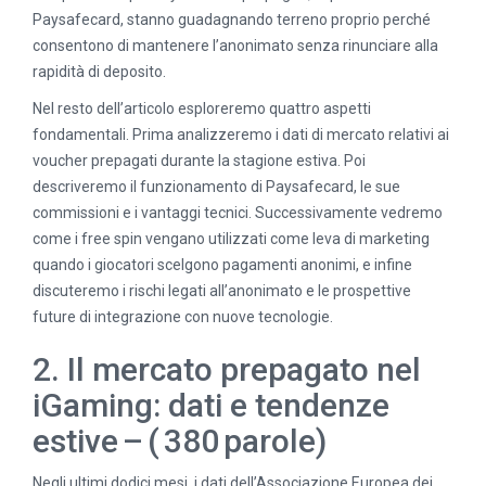
Paysafecard, stanno guadagnando terreno proprio perché
consentono di mantenere l’anonimato senza rinunciare alla
rapidità di deposito.
Nel resto dell’articolo esploreremo quattro aspetti
fondamentali. Prima analizzeremo i dati di mercato relativi ai
voucher prepagati durante la stagione estiva. Poi
descriveremo il funzionamento di Paysafecard, le sue
commissioni e i vantaggi tecnici. Successivamente vedremo
come i free spin vengano utilizzati come leva di marketing
quando i giocatori scelgono pagamenti anonimi, e infine
discuteremo i rischi legati all’anonimato e le prospettive
future di integrazione con nuove tecnologie.
2. Il mercato prepagato nel
iGaming: dati e tendenze
estive – ( 380 parole)
Negli ultimi dodici mesi, i dati dell’Associazione Europea dei