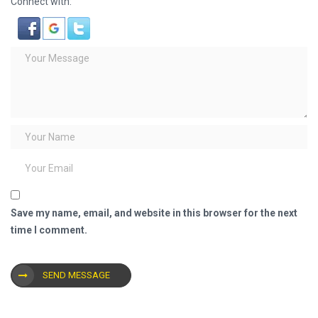
Connect with:
Save my name, email, and website in this browser for the next
time I comment.
SEND MESSAGE