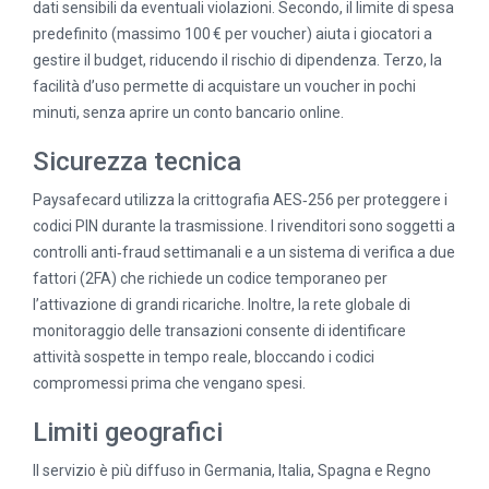
dati sensibili da eventuali violazioni. Secondo, il limite di spesa
predefinito (massimo 100 € per voucher) aiuta i giocatori a
gestire il budget, riducendo il rischio di dipendenza. Terzo, la
facilità d’uso permette di acquistare un voucher in pochi
minuti, senza aprire un conto bancario online.
Sicurezza tecnica
Paysafecard utilizza la crittografia AES‑256 per proteggere i
codici PIN durante la trasmissione. I rivenditori sono soggetti a
controlli anti‑fraud settimanali e a un sistema di verifica a due
fattori (2FA) che richiede un codice temporaneo per
l’attivazione di grandi ricariche. Inoltre, la rete globale di
monitoraggio delle transazioni consente di identificare
attività sospette in tempo reale, bloccando i codici
compromessi prima che vengano spesi.
Limiti geografici
Il servizio è più diffuso in Germania, Italia, Spagna e Regno