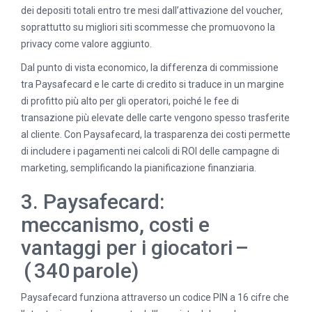
dei depositi totali entro tre mesi dall’attivazione del voucher,
soprattutto su migliori siti scommesse che promuovono la
privacy come valore aggiunto.
Dal punto di vista economico, la differenza di commissione
tra Paysafecard e le carte di credito si traduce in un margine
di profitto più alto per gli operatori, poiché le fee di
transazione più elevate delle carte vengono spesso trasferite
al cliente. Con Paysafecard, la trasparenza dei costi permette
di includere i pagamenti nei calcoli di ROI delle campagne di
marketing, semplificando la pianificazione finanziaria.
3. Paysafecard:
meccanismo, costi e
vantaggi per i giocatori –
( 340 parole)
Paysafecard funziona attraverso un codice PIN a 16 cifre che