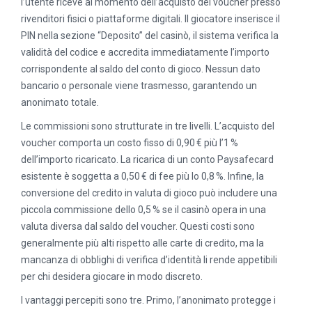
l’utente riceve al momento dell’acquisto del voucher presso
rivenditori fisici o piattaforme digitali. Il giocatore inserisce il
PIN nella sezione “Deposito” del casinò, il sistema verifica la
validità del codice e accredita immediatamente l’importo
corrispondente al saldo del conto di gioco. Nessun dato
bancario o personale viene trasmesso, garantendo un
anonimato totale.
Le commissioni sono strutturate in tre livelli. L’acquisto del
voucher comporta un costo fisso di 0,90 € più l’1 %
dell’importo ricaricato. La ricarica di un conto Paysafecard
esistente è soggetta a 0,50 € di fee più lo 0,8 %. Infine, la
conversione del credito in valuta di gioco può includere una
piccola commissione dello 0,5 % se il casinò opera in una
valuta diversa dal saldo del voucher. Questi costi sono
generalmente più alti rispetto alle carte di credito, ma la
mancanza di obblighi di verifica d’identità li rende appetibili
per chi desidera giocare in modo discreto.
I vantaggi percepiti sono tre. Primo, l’anonimato protegge i