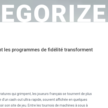
EGORIZE
t les programmes de fidélité transforment
s
ratures qui grimpent, les joueurs français se tournent de plus
e d’un cash‑out ultra‑rapide, souvent affichée en quelques
isir son site de jeu. Entre les tournois de machines à sous à