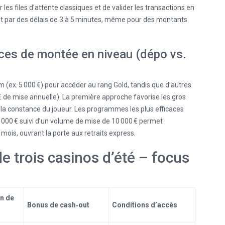
les files d’attente classiques et de valider les transactions en
ent par des délais de 3 à 5 minutes, même pour des montants
es de montée en niveau (dépo vs.
(ex. 5 000 €) pour accéder au rang Gold, tandis que d’autres
€ de mise annuelle). La première approche favorise les gros
a constance du joueur. Les programmes les plus efficaces
1 000 € suivi d’un volume de mise de 10 000 € permet
 mois, ouvrant la porte aux retraits express.
e trois casinos d’été – focus
n de
Bonus de cash‑out
Conditions d’accès