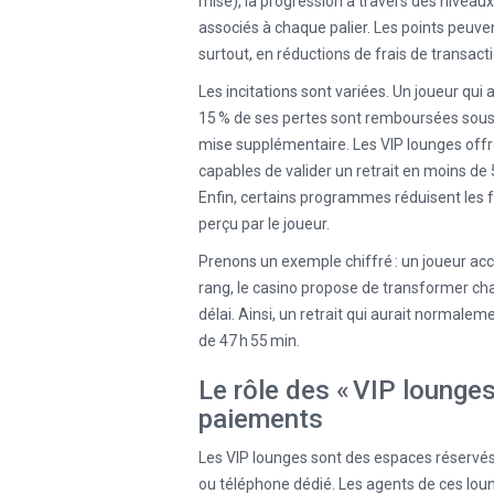
misé), la progression à travers des niveaux
associés à chaque palier. Les points peuvent
surtout, en réductions de frais de transacti
Les incitations sont variées. Un joueur qui 
15 % de ses pertes sont remboursées sous 
mise supplémentaire. Les VIP lounges off
capables de valider un retrait en moins de
Enfin, certains programmes réduisent les fr
perçu par le joueur.
Prenons un exemple chiffré : un joueur acc
rang, le casino propose de transformer ch
délai. Ainsi, un retrait qui aurait normale
de 47 h 55 min.
Le rôle des « VIP lounges
paiements
Les VIP lounges sont des espaces réservés
ou téléphone dédié. Les agents de ces lou