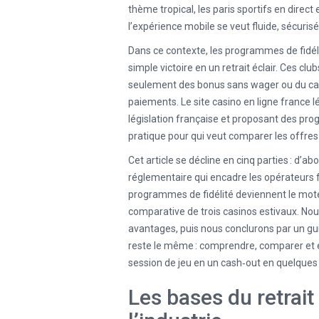
thème tropical, les paris sportifs en direct 
l’expérience mobile se veut fluide, sécurisé
Dans ce contexte, les programmes de fidél
simple victoire en un retrait éclair. Ces cl
seulement des bonus sans wager ou du cas
paiements. Le site
casino en ligne france l
législation française et proposant des pro
pratique pour qui veut comparer les offres 
Cet article se décline en cinq parties : d’ab
réglementaire qui encadre les opérateurs 
programmes de fidélité deviennent le mot
comparative de trois casinos estivaux. Nous
avantages, puis nous conclurons par un gui
reste le même : comprendre, comparer et 
session de jeu en un cash‑out en quelque
Les bases du retrait