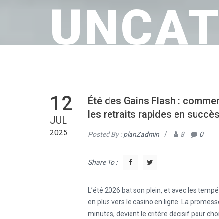
UNCAT
12
Été des Gains Flash : commen
les retraits rapides en succè
JUL
2025
Posted By :
planZadmin
/
8
0
Share To :
L’été 2026 bat son plein, et avec les tempé
en plus vers le casino en ligne. La promess
minutes, devient le critère décisif pour cho