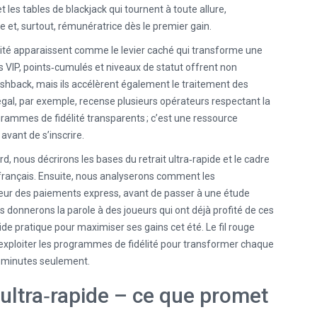
et les tables de blackjack qui tournent à toute allure,
e et, surtout, rémunératrice dès le premier gain.
ité apparaissent comme le levier caché qui transforme une
ubs VIP, points‑cumulés et niveaux de statut offrent non
hback, mais ils accélèrent également le traitement des
égal
, par exemple, recense plusieurs opérateurs respectant la
grammes de fidélité transparents ; c’est une ressource
avant de s’inscrire.
ord, nous décrirons les bases du retrait ultra‑rapide et le cadre
français. Ensuite, nous analyserons comment les
eur des paiements express, avant de passer à une étude
 donnerons la parole à des joueurs qui ont déjà profité de ces
de pratique pour maximiser ses gains cet été. Le fil rouge
exploiter les programmes de fidélité pour transformer chaque
s minutes seulement.
 ultra‑rapide – ce que promet