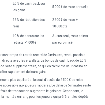
20 % de cash‑back sur
5 000 € de mise annuelle
les gains
15 % de réduction des
2 500 € de mise +
frais
10 000 pts
10 % de bonus sur les
Aucun seuil, mais points
retraits >1 000 €
par euro misé
son temps de retrait record de 3 minutes, rendu possible
on directe avec les e‑wallets. Le bonus de cash‑back de 20 %
e mise supplémentaire, ce qui en fait le meilleur casino en
ofiter rapidement de leurs gains.
oche plus équilibrée : le seuil d’accès de 2 500 € de mise
 accessible aux joueurs modérés. Le délai de 5 minutes reste
s frais de transaction augmente le gain net. Cependant, le
r la montée en rang pour les joueurs qui préfèrent les dépôts