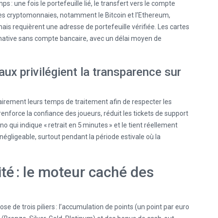
 : une fois le portefeuille lié, le transfert vers le compte
Les cryptomonnaies, notamment le Bitcoin et l’Ethereum,
ais requièrent une adresse de portefeuille vérifiée. Les cartes
rnative sans compte bancaire, avec un délai moyen de
ux privilégient la transparence sur
lairement leurs temps de traitement afin de respecter les
nforce la confiance des joueurs, réduit les tickets de support
o qui indique « retrait en 5 minutes » et le tient réellement
égligeable, surtout pendant la période estivale où la
té : le moteur caché des
 de trois piliers : l’accumulation de points (un point par euro