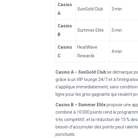
Casino
SunGold Club
3 min
A
Casino
Summer Elite
5 min
B
Casino
HeatWave
4 min
C
Rewards
Casino A – SunGold Club
se démarque par 
grâce à un VIP lounge 24/7 et à l’intégrati
s’applique immédiatement, sans condition d
ligne pour les gros gagnants qui veulent pr
Casino B – Summer Elite
propose une appr
combiné à 10 000 points rend le programme
très compétitif, et la réduction de 15 % de
besoin d’accumuler des points peut ralenti
ponctuels.