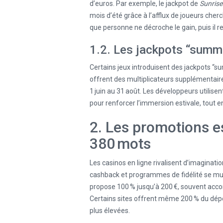
d’euros. Par exemple, le jackpot de
Sunrise
mois d’été grâce à l’afflux de joueurs che
que personne ne décroche le gain, puis il 
1.2. Les jackpots “summ
Certains jeux introduisent des jackpots “s
offrent des multiplicateurs supplémentaires
1 juin au 31 août. Les développeurs utilisen
pour renforcer l’immersion estivale, tout 
2. Les promotions es
380 mots
Les casinos en ligne rivalisent d’imaginatio
cashback et programmes de fidélité se multi
propose 100 % jusqu’à 200 €, souvent acco
Certains sites offrent même 200 % du dépôt
plus élevées.