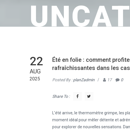
UNCAT
22
Été en folie : comment profit
rafraîchissantes dans les cas
AUG
2025
Posted By :
planZadmin
/
17
0
Share To :
L’été arrive, le thermomètre grimpe, les pla
moment idéal pour mêler détente et adréna
pour explorer de nouvelles sensations. Dans