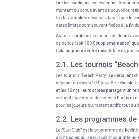
Lire les conditions est essentiel : le wageri
montant du bonus avant de pouvoir le retire
limités aux slots désignés, tandis que le ca
dates limites sont souvent fixées à la fin du
Astuce : combinez un bonus de dépôt avec 
de bonus (soit 100 € supplémentaires) que 
Cela augmente votre mise totale et, par c
2.1. Les tournois “Beach
Les tournois “Beach Party” se déroulent chaq
déposer au moins 10 € pour être éligible. L
et les 10 meilleurs scores partagent un priz
incluent également des crédits bonus et de
pour les joueurs qui restent actifs tout au l
2.2. Les programmes de f
Le “Sun Club” est le programme de fidélit
points soleil, qui se cumulent pour atteindr