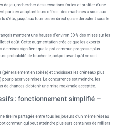
s de jeu, rechercher des sensations fortes et profiter d’une
t parti en adaptant leurs offres : des machines à sous aux
s d’été, jusqu’aux tournois en direct qui se déroulent sous le
français montrent une hausse d’environ 30 % des mises sur les
llet et août. Cette augmentation crée ce que les experts
 plus de mises signifient que le pot commun progresse plus
re probabilité de toucher le jackpot avant qu’il ne soit
nte (généralement en soirée) et choisissez les créneaux plus
i) pour placer vos mises. La concurrence est moindre, les
plus de chances d’obtenir une mise maximale acceptée.
sifs : fonctionnement simplifié –
e tirelire partagée entre tous les joueurs d’un même réseau
ot commun qui peut atteindre plusieurs centaines de milliers