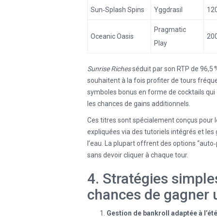
Sun‑Splash Spins
Yggdrasil
120
Pragmatic
Oceanic Oasis
200
Play
Sunrise Riches
séduit par son RTP de 96,5 %
souhaitent à la fois profiter de tours fréqu
symboles bonus en forme de cocktails qui 
les chances de gains additionnels.
Ces titres sont spécialement conçus pour les
expliquées via des tutoriels intégrés et 
l’eau. La plupart offrent des options “auto
sans devoir cliquer à chaque tour.
4. Stratégies simpl
chances de gagner 
Gestion de bankroll adaptée à l’ét