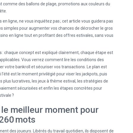
nt comme des ballons de plage, promotions aux couleurs du
ête.
n ligne, ne vous inquiétez pas ; cet article vous guidera pas
ies simples pour augmenter vos chances de décrocher le gros
sino en ligne
tout en profitant des offres estivales, sans vous
s : chaque concept est expliqué clairement, chaque étape est
 applicables. Vous verrez comment lire les conditions des
rer votre bankroll et sécuriser vos transactions. Le plan est
l’été est le moment privilégié pour viser les jackpots, puis
plus lucratives, les jeux à thème estival, les stratégies de
 paiement sécurisées et enfin les étapes concrètes pour
tivale ?
t le meilleur moment pour
 260 mots
nt des joueurs. Libérés du travail quotidien, ils disposent de