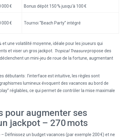
 000 €
Bonus dépôt 150 % jusqu’à 100 €
 000 €
Tournoi “Beach Party” intégré
 et une volatilité moyenne, idéale pour les joueurs qui
ents et viser un gros jackpot.
Tropical Treasure
propose des
déclenchent un mini‑jeu de roue de la fortune, augmentant
 débutants : l’interface est intuitive, les règles sont
les graphismes lumineux évoquent des vacances au bord de
‑play” réglables, ce qui permet de contrôler la mise maximale
es pour augmenter ses
un jackpot – 270 mots
é
– Définissez un budget vacances (par exemple 200 €) et ne