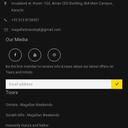
Incubated at: Room: 103, Aman CED Building, IBA Main Campus,
Karachi
+92 313 8728357
magellantravelspk@gmail.com
Our Media
Be the first member to receive info & news about our latest offers on
Tours and Hotels.
Tours
Ormara - Magellan Weekends
Gorakh Hills - Magellan Weekends
Heavenly Hunza and Naltar