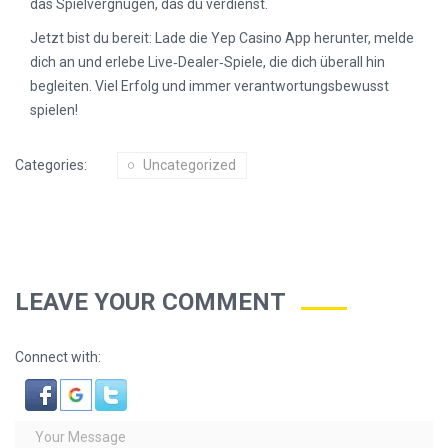
das Spielvergnügen, das du verdienst.
Jetzt bist du bereit: Lade die Yep Casino App herunter, melde
dich an und erlebe Live‑Dealer‑Spiele, die dich überall hin
begleiten. Viel Erfolg und immer verantwortungsbewusst
spielen!
Categories:
Uncategorized
LEAVE YOUR COMMENT
Connect with: