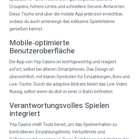
Croupiers, höhere Limits und schnellere Service‑Antworten.
Diese Tische sind über die mobile App jederzeit erreichbar,
sodass du auch unterwegs das exklusive Spielerlebnis
genießen kannst.
Mobile‑optimierte
Benutzeroberfläche
Die App von Yep Casino ist leichtgewichtig und reagiert
sofort, selbst bei älteren Smartphones. Das Design ist
übersichtlich, mit klaren Symbolen für Einzahlungen, Boni und
Live‑Tische. Durch die adaptive Bildrate bleibt das Live‑Video
flüssig, selbst wenn du dich in einer U‑Bahn befindest.
Verantwortungsvolles Spielen
integriert
Yep Casino stellt Tools bereit, um das Spielverhalten zu
kontrollieren: Einzahlungslimits, Verlustlimits und