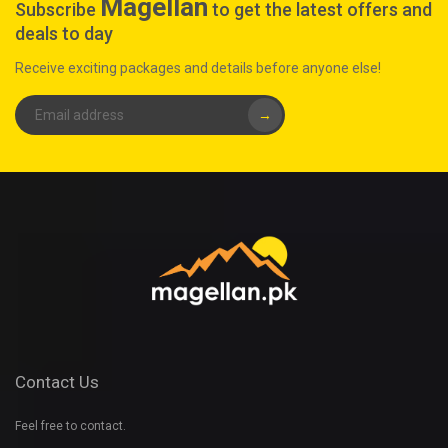
Magellan
Subscribe
to get the latest offers and
deals to day
Receive exciting packages and details before anyone else!
→
Contact Us
Feel free to contact.