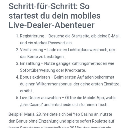
Schritt‑für‑Schritt: So
startest du dein mobiles
Live‑Dealer‑Abenteuer
Registrierung – Besuche die Startseite, gib deine E‑Mail
und ein starkes Passwort ein.
Verifizierung – Lade einen Lichtbildausweis hoch, um
das Konto zu bestätigen.
Einzahlung – Nutze gängige Zahlungsmethoden wie
Sofortüberweisung oder Kreditkarte.
Bonus aktivieren – Beim ersten Aufladen bekommst
du einen Willkommensbonus, der deine ersten Einsätze
erhöht.
Live‑Dealer auswählen – Öffne die Mobile‑App, wähle
„Live Casino“ und entscheide dich für einen Tisch.
Beispiel: Maria, 28, meldete sich bei Yep Casino an, nutzte
den Bonus ohne Einzahlung und spielte sofort Roulette auf
ihrem Smartphone. Innerhalb von 30 Minuten gewann sie