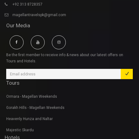
+92 313 8728357
magellantravelspk@gmail.com
Our Media
Be the first member to receive info & news about our latest offers on
Tours and Hotels.
Tours
Ormara - Magellan Weekends
Gorakh Hills - Magellan Weekends
Heavenly Hunza and Naltar
Majestic Skardu
Hotels