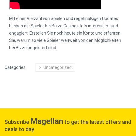
Mit einer Vielzahl von Spielen und regelmäßigen Updates
bleiben die Spieler bei Bizzo Casino stets interessiert und
engagiert. Erstellen Sie noch heute ein Konto und erfahren
Sie, warum so viele Spieler weltweit von den Möglichkeiten
bei Bizzo begeistert sind.
Categories:
Uncategorized
Magellan
Subscribe
to get the latest offers and
deals to day