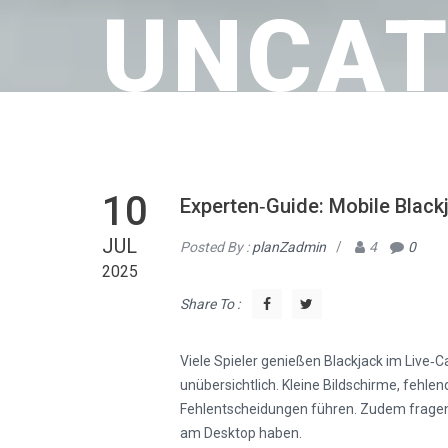
UNCAT
10
Experten‑Guide: Mobile Black
JUL
Posted By :
planZadmin
/
4
0
2025
Share To :
Viele Spieler genießen Blackjack im Live‑
unübersichtlich. Kleine Bildschirme, fehl
Fehlentscheidungen führen. Zudem fragen 
am Desktop haben.