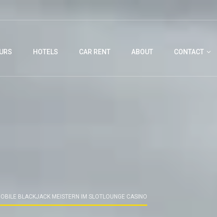
URS
HOTELS
CAR RENT
ABOUT
CONTACT
MOBILE BLACKJACK MEISTERN IM SLOTLOUNGE CASINO