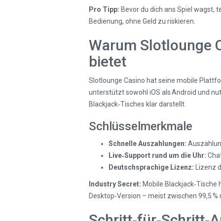
Pro Tipp:
Bevor du dich ans Spiel wagst, t
Bedienung, ohne Geld zu riskieren.
Warum Slotlounge C
bietet
Slotlounge Casino hat seine mobile Plattfo
unterstützt sowohl iOS als Android und nut
Blackjack‑Tisches klar darstellt.
Schlüsselmerkmale
Schnelle Auszahlungen:
Auszahlung
Live‑Support rund um die Uhr:
Chat
Deutschsprachige Lizenz:
Lizenz d
Industry Secret:
Mobile Blackjack‑Tische h
Desktop‑Version – meist zwischen 99,5 % 
Schritt‑für‑Schritt