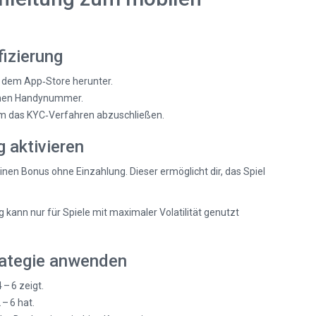
fizierung
 dem App‑Store herunter.
schen Handynummer.
um das KYC‑Verfahren abzuschließen.
 aktivieren
einen Bonus ohne Einzahlung. Dieser ermöglicht dir, das Spiel
kann nur für Spiele mit maximaler Volatilität genutzt
rategie anwenden
 – 6 zeigt.
– 6 hat.