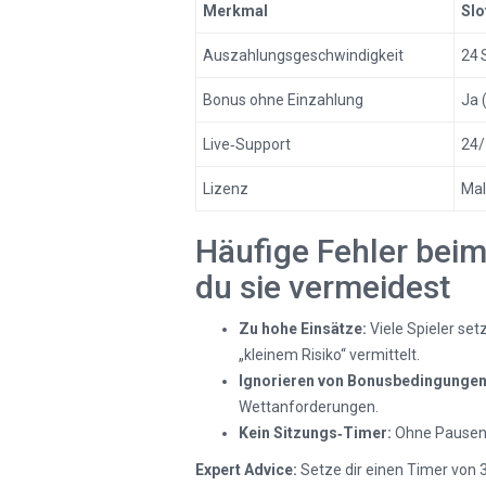
Merkmal
Slo
Auszahlungsgeschwindigkeit
24 
Bonus ohne Einzahlung
Ja 
Live‑Support
24/
Lizenz
Mal
Häufige Fehler beim
du sie vermeidest
Zu hohe Einsätze:
Viele Spieler set
„kleinem Risiko“ vermittelt.
Ignorieren von Bonusbedingungen
Wettanforderungen.
Kein Sitzungs‑Timer:
Ohne Pausen s
Expert Advice:
Setze dir einen Timer von 3