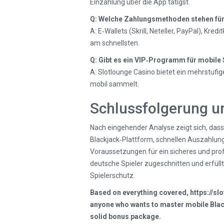
Einzahlung über die App tätigst.
Q: Welche Zahlungsmethoden stehen für
A: E‑Wallets (Skrill, Neteller, PayPal), Kre
am schnellsten.
Q: Gibt es ein VIP‑Programm für mobile 
A: Slotlounge Casino bietet ein mehrstuf
mobil sammelt.
Schlussfolgerung u
Nach eingehender Analyse zeigt sich, dass
Blackjack‑Plattform, schnellen Auszahlun
Voraussetzungen für ein sicheres und profi
deutsche Spieler zugeschnitten und erfüll
Spielerschutz.
Based on everything covered,
https://s
anyone who wants to master mobile Blackj
solid bonus package.