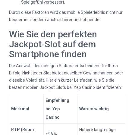
Spielgefühl verbessert.
Durch diese Faktoren wird das mobile Spielerlebnis nicht nur
bequemer, sondern auch sicherer und lohnender.
Wie Sie den perfekten
Jackpot‑Slot auf dem
Smartphone finden
Die Auswahl des richtigen Slots ist entscheidend für Ihren
Erfolg. Nicht jeder Slot bietet dieselben Gewinnchancen oder
dieselbe Volatilität. Hier ein kurzer Leitfaden, wie Sie die
besten mobilen Jackpot‑Slots bei Yep Casino identifizieren:
Empfehlung
Merkmal
bei Yep
Warum wichtig
Casino
RTP (Return
Höhere langfristige
≥ 96 %