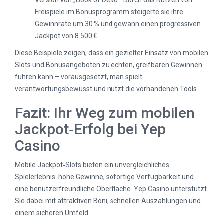
Freispiele im Bonusprogramm steigerte sie ihre
Gewinnrate um 30 % und gewann einen progressiven
Jackpot von 8.500 €.
Diese Beispiele zeigen, dass ein gezielter Einsatz von mobilen
Slots und Bonusangeboten zu echten, greifbaren Gewinnen
führen kann – vorausgesetzt, man spielt
verantwortungsbewusst und nutzt die vorhandenen Tools.
Fazit: Ihr Weg zum mobilen
Jackpot‑Erfolg bei Yep
Casino
Mobile Jackpot‑Slots bieten ein unvergleichliches
Spielerlebnis: hohe Gewinne, sofortige Verfügbarkeit und
eine benutzerfreundliche Oberfläche. Yep Casino unterstützt
Sie dabei mit attraktiven Boni, schnellen Auszahlungen und
einem sicheren Umfeld.