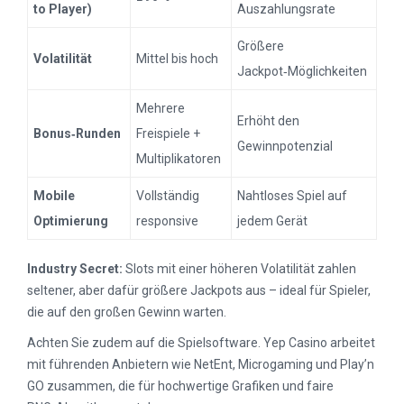
to Player)
Auszahlungsrate
Größere
Volatilität
Mittel bis hoch
Jackpot‑Möglichkeiten
Mehrere
Erhöht den
Bonus‑Runden
Freispiele +
Gewinnpotenzial
Multiplikatoren
Mobile
Vollständig
Nahtloses Spiel auf
Optimierung
responsive
jedem Gerät
Industry Secret:
Slots mit einer höheren Volatilität zahlen
seltener, aber dafür größere Jackpots aus – ideal für Spieler,
die auf den großen Gewinn warten.
Achten Sie zudem auf die Spielsoftware. Yep Casino arbeitet
mit führenden Anbietern wie NetEnt, Microgaming und Play’n
GO zusammen, die für hochwertige Grafiken und faire