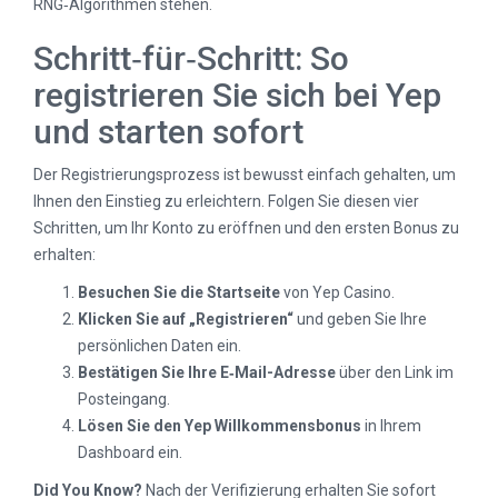
RNG‑Algorithmen stehen.
Schritt‑für‑Schritt: So
registrieren Sie sich bei Yep
und starten sofort
Der Registrierungsprozess ist bewusst einfach gehalten, um
Ihnen den Einstieg zu erleichtern. Folgen Sie diesen vier
Schritten, um Ihr Konto zu eröffnen und den ersten Bonus zu
erhalten:
Besuchen Sie die Startseite
von Yep Casino.
Klicken Sie auf „Registrieren“
und geben Sie Ihre
persönlichen Daten ein.
Bestätigen Sie Ihre E‑Mail-Adresse
über den Link im
Posteingang.
Lösen Sie den Yep Willkommensbonus
in Ihrem
Dashboard ein.
Did You Know?
Nach der Verifizierung erhalten Sie sofort