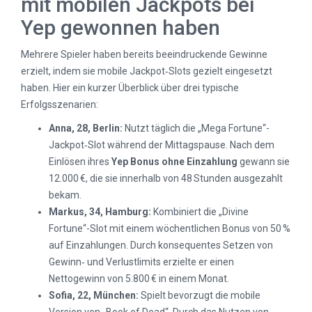
mit mobilen Jackpots bei
Yep gewonnen haben
Mehrere Spieler haben bereits beeindruckende Gewinne
erzielt, indem sie mobile Jackpot‑Slots gezielt eingesetzt
haben. Hier ein kurzer Überblick über drei typische
Erfolgsszenarien:
Anna, 28, Berlin:
Nutzt täglich die „Mega Fortune“-
Jackpot‑Slot während der Mittagspause. Nach dem
Einlösen ihres
Yep Bonus ohne Einzahlung
gewann sie
12.000 €, die sie innerhalb von 48 Stunden ausgezahlt
bekam.
Markus, 34, Hamburg:
Kombiniert die „Divine
Fortune“-Slot mit einem wöchentlichen Bonus von 50 %
auf Einzahlungen. Durch konsequentes Setzen von
Gewinn‑ und Verlustlimits erzielte er einen
Nettogewinn von 5.800 € in einem Monat.
Sofia, 22, München:
Spielt bevorzugt die mobile
Version von „Book of Dead“. Durch das Nutzen von