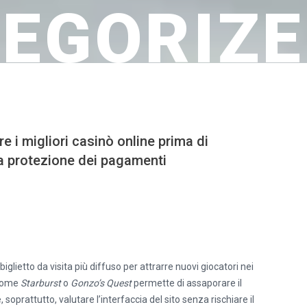
EGORIZE
e i migliori casinò online prima di
lla protezione dei pagamenti
 biglietto da visita più diffuso per attrarre nuovi giocatori nei
 come
Starburst
o
Gonzo’s Quest
permette di assaporare il
soprattutto, valutare l’interfaccia del sito senza rischiare il