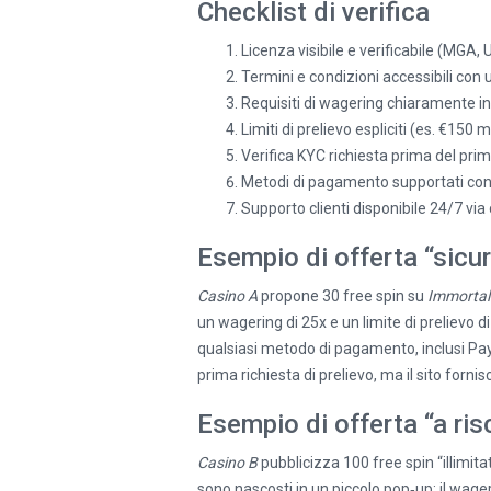
Checklist di verifica
Licenza visibile e verificabile (MGA,
Termini e condizioni accessibili con un
Requisiti di wagering chiaramente ind
Limiti di prelievo espliciti (es. €150 m
Verifica KYC richiesta prima del prim
Metodi di pagamento supportati con 
Supporto clienti disponibile 24/7 via c
Esempio di offerta “sicu
Casino A
propone 30 free spin su
Immorta
un wagering di 25x e un limite di prelievo di
qualsiasi metodo di pagamento, inclusi PayPal
prima richiesta di prelievo, ma il sito forn
Esempio di offerta “a ris
Casino B
pubblicizza 100 free spin “illimita
sono nascosti in un piccolo pop‑up; il wagerin