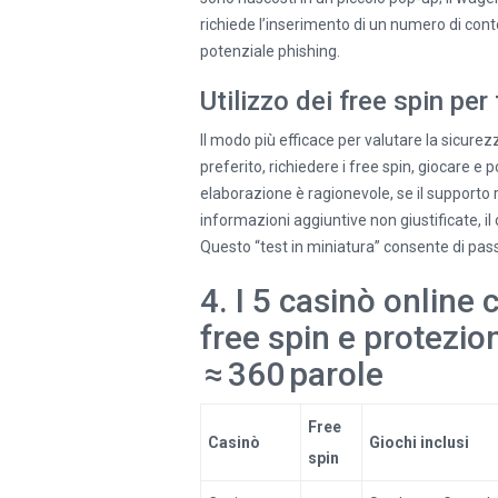
richiede l’inserimento di un numero di cont
potenziale phishing.
Utilizzo dei free spin per
Il modo più efficace per valutare la sicure
preferito, richiedere i free spin, giocare e p
elaborazione è ragionevole, se il support
informazioni aggiuntive non giustificate, i
Questo “test in miniatura” consente di passa
4. I 5 casinò online 
free spin e protezi
≈ 360 parole
Free
Casinò
Giochi inclusi
spin