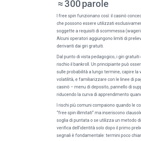
≈ 300 parole
I free spin funzionano così: il casinò conce
che possono essere utilizzati esclusivament
soggette a requisiti di scommessa (wagerin
Alcuni operatori aggiungono limiti di preli
derivanti dai giri gratuiti.
Dal punto di vista pedagogico, i giri gratu
rischio il bankroll. Un principiante può oss
sulle probabilità a lungo termine, capire la v
volatilità, e familiarizzare con le linee di pa
casinò – menu di deposito, pannello di suppo
riducendo la curva di apprendimento quando 
I rischi più comuni compaiono quando le co
“free spin illimitati” ma inseriscono clauso
soglia di puntata o se utilizza un metodo d
verifica dell’identità solo dopo il primo pre
segnali è fondamentale: termini poco chiari