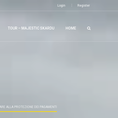
Login
Register
TOUR – MAJESTIC SKARDU
HOME
CIARE ALLA PROTEZIONE DEI PAGAMENTI