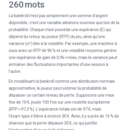
260 mots
La bankroll n’est pas simplement une somme d’argent
disponible ; c’est une variable aléatoire soumise aux lois de la
probabilité. Chaque mise possède une espérance (E) qui
dépend du retour au joueur (RTP) du jeu, ainsi qu’une
variance (σ²) liée à la volatilité. Par exemple, une machine à
sous avec un RTP de 96 % et une volatilité moyenne génère
une espérance de gain de 0,96 × mise, mais la variance peut
entraîner des fluctuations importantes d’une session à
l’autre.
En modélisant la bankroll comme une distribution normale
approximative, le joueur peut estimer la probabilité de
dépasser un certain niveau de perte. Supposons une mise
fixe de 10 €, jouée 100 fois sur une roulette européenne
(RTP ≈ 97,3 %). L’espérance totale est de 97 €, mais
l’écart‑type s’élève à environ 30 €. Ainsi, il y a près de 16 % de
chances que la perte dépasse 30 €, ce qui justifie
l’instauration d’un seuil de tolérance.