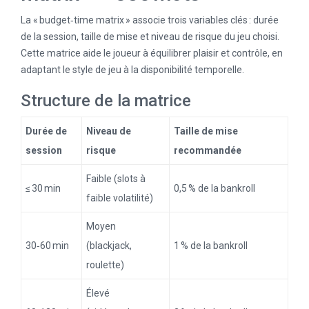
La « budget‑time matrix » associe trois variables clés : durée
de la session, taille de mise et niveau de risque du jeu choisi.
Cette matrice aide le joueur à équilibrer plaisir et contrôle, en
adaptant le style de jeu à la disponibilité temporelle.
Structure de la matrice
Durée de
Niveau de
Taille de mise
session
risque
recommandée
Faible (slots à
≤ 30 min
0,5 % de la bankroll
faible volatilité)
Moyen
30‑60 min
(blackjack,
1 % de la bankroll
roulette)
Élevé