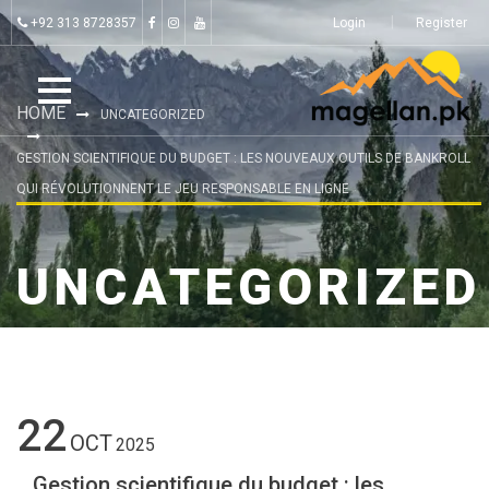
+92 313 8728357
Login
Register
HOME
UNCATEGORIZED
GESTION SCIENTIFIQUE DU BUDGET : LES NOUVEAUX OUTILS DE BANKROLL
QUI RÉVOLUTIONNENT LE JEU RESPONSABLE EN LIGNE
UNCATEGORIZED
22
OCT
2025
Gestion scientifique du budget : les