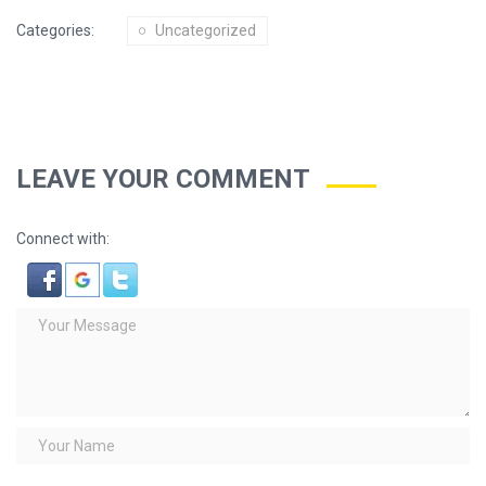
Categories:
Uncategorized
LEAVE YOUR COMMENT
Connect with: