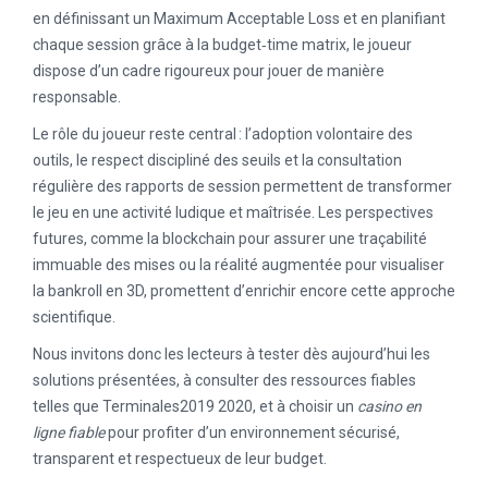
en définissant un Maximum Acceptable Loss et en planifiant
chaque session grâce à la budget‑time matrix, le joueur
dispose d’un cadre rigoureux pour jouer de manière
responsable.
Le rôle du joueur reste central : l’adoption volontaire des
outils, le respect discipliné des seuils et la consultation
régulière des rapports de session permettent de transformer
le jeu en une activité ludique et maîtrisée. Les perspectives
futures, comme la blockchain pour assurer une traçabilité
immuable des mises ou la réalité augmentée pour visualiser
la bankroll en 3D, promettent d’enrichir encore cette approche
scientifique.
Nous invitons donc les lecteurs à tester dès aujourd’hui les
solutions présentées, à consulter des ressources fiables
telles que Terminales2019 2020, et à choisir un
casino en
ligne fiable
pour profiter d’un environnement sécurisé,
transparent et respectueux de leur budget.