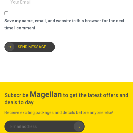
Save my name, email, and website in this browser for the next
time I comment.
SEND MESSAGE
Magellan
Subscribe
to get the latest offers and
deals to day
Receive exciting packages and details before anyone else!
→