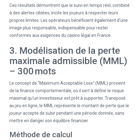
Ces résultats démontrent que le suivi en temps réel, combiné
à des alertes ciblées, incite les joueurs à respecter leurs
propres limites. Les opérateurs bénéficient également d’une
image plus responsable, indispensable pour rester
conformes aux exigences du casino légal en France.
3. Modélisation de la perte
maximale admissible (MML)
– 300 mots
Le concept de “Maximum Acceptable Loss” (MML) provient
de la finance comportementale, où il sert à définir le risque
maximal qu’un investisseur est prêt à supporter. Transposé
au jeu en ligne, le MML représente le montant de perte que le
joueur accepte de subir pendant une période donnée, sans
mettre en danger son équilibre financier.
Méthode de calcul