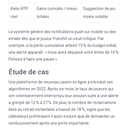
Ratio RTP
Gains cumulés / mises
Suggestion de jeu
réel
totales
moins volatile
Le système génère des notifications push sur mobile ou des
emails dès que le joueur franchit un seuil critique. Par
exemple, si la perte cumulative atteint 15 % du budget initial,
une alerte apparaît : « Vous avez dépassé votre limite de 10 %.
Pensez à faire une pause ».
Étude de cas
Une plateforme de nouveau casino en ligne a introduit ces
algorithmes en 2022. Après six mois, le taux de joueurs qui
ont volontairement interrompu leur session suite à une alerte
a grimpé de 12 % à 27 %. De plus, le nombre de réclamations
liées au retrait instantané a baissé de 18 %, signe que les
utilisateurs préféraient s’auto‑exclure que de demander un
remboursement après une perte importante.