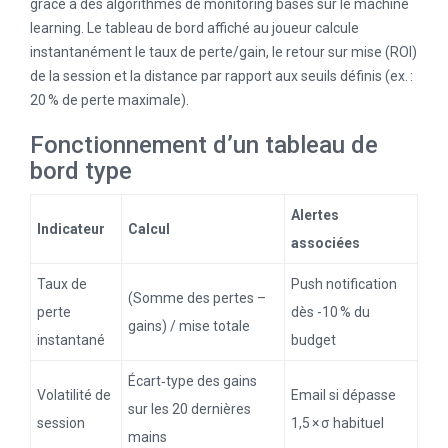
grâce à des algorithmes de monitoring basés sur le machine
learning. Le tableau de bord affiché au joueur calcule
instantanément le taux de perte/gain, le retour sur mise (ROI)
de la session et la distance par rapport aux seuils définis (ex. :
20 % de perte maximale).
Fonctionnement d’un tableau de
bord type
Alertes
Indicateur
Calcul
associées
Taux de
Push notification
(Somme des pertes –
perte
dès -10 % du
gains) / mise totale
instantané
budget
Écart‑type des gains
Volatilité de
Email si dépasse
sur les 20 dernières
session
1,5 × σ habituel
mains