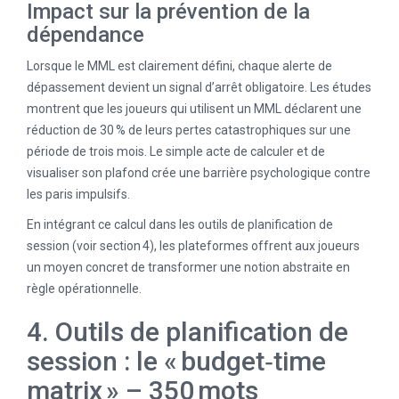
Impact sur la prévention de la
dépendance
Lorsque le MML est clairement défini, chaque alerte de
dépassement devient un signal d’arrêt obligatoire. Les études
montrent que les joueurs qui utilisent un MML déclarent une
réduction de 30 % de leurs pertes catastrophiques sur une
période de trois mois. Le simple acte de calculer et de
visualiser son plafond crée une barrière psychologique contre
les paris impulsifs.
En intégrant ce calcul dans les outils de planification de
session (voir section 4), les plateformes offrent aux joueurs
un moyen concret de transformer une notion abstraite en
règle opérationnelle.
4. Outils de planification de
session : le « budget‑time
matrix » – 350 mots