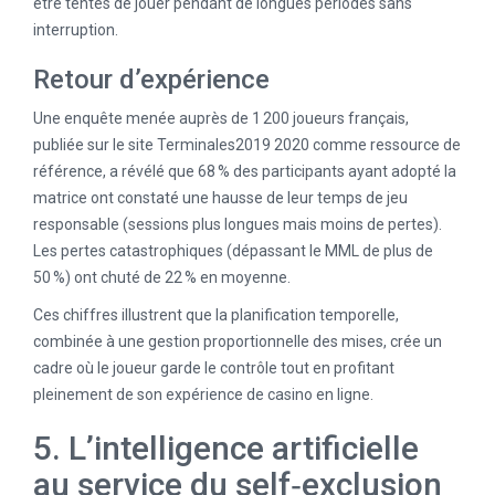
être tentés de jouer pendant de longues périodes sans
interruption.
Retour d’expérience
Une enquête menée auprès de 1 200 joueurs français,
publiée sur le site Terminales2019 2020 comme ressource de
référence, a révélé que 68 % des participants ayant adopté la
matrice ont constaté une hausse de leur temps de jeu
responsable (sessions plus longues mais moins de pertes).
Les pertes catastrophiques (dépassant le MML de plus de
50 %) ont chuté de 22 % en moyenne.
Ces chiffres illustrent que la planification temporelle,
combinée à une gestion proportionnelle des mises, crée un
cadre où le joueur garde le contrôle tout en profitant
pleinement de son expérience de casino en ligne.
5. L’intelligence artificielle
au service du self‑exclusion