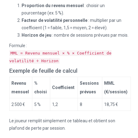
Proportion du revenu mensuel
: choisir un
pourcentage (ex. 5 %).
Facteur de volatilité personnelle
: multiplier par un
coefficient (1 = faible, 1,5 = moyen, 2 = élevé).
Horizon de jeu
: nombre de sessions prévues par mois.
Formule :
MML = Revenu mensuel × % × Coefficient de
volatilité ÷ Horizon
Exemple de feuille de calcul
Revenu
%
Sessions
MML
Coefficient
mensuel
choisi
prévues
(€/session)
2 500 €
5 %
1,2
8
18,75 €
Le joueur remplit simplement ce tableau et obtient son
plafond de perte par session.