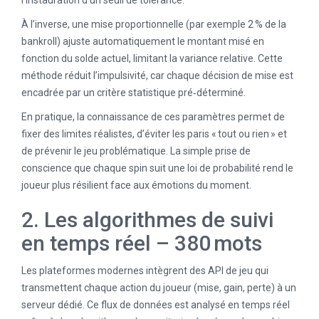
À l’inverse, une mise proportionnelle (par exemple 2 % de la
bankroll) ajuste automatiquement le montant misé en
fonction du solde actuel, limitant la variance relative. Cette
méthode réduit l’impulsivité, car chaque décision de mise est
encadrée par un critère statistique pré‑déterminé.
En pratique, la connaissance de ces paramètres permet de
fixer des limites réalistes, d’éviter les paris « tout ou rien » et
de prévenir le jeu problématique. La simple prise de
conscience que chaque spin suit une loi de probabilité rend le
joueur plus résilient face aux émotions du moment.
2. Les algorithmes de suivi
en temps réel – 380 mots
Les plateformes modernes intègrent des API de jeu qui
transmettent chaque action du joueur (mise, gain, perte) à un
serveur dédié. Ce flux de données est analysé en temps réel