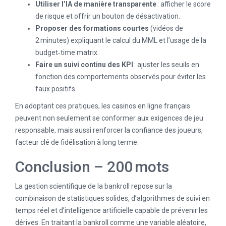
Utiliser l’IA de manière transparente
: afficher le score
de risque et offrir un bouton de désactivation.
Proposer des formations courtes
(vidéos de
2 minutes) expliquant le calcul du MML et l’usage de la
budget‑time matrix.
Faire un suivi continu des KPI
: ajuster les seuils en
fonction des comportements observés pour éviter les
faux positifs.
En adoptant ces pratiques, les casinos en ligne français
peuvent non seulement se conformer aux exigences de jeu
responsable, mais aussi renforcer la confiance des joueurs,
facteur clé de fidélisation à long terme.
Conclusion – 200 mots
La gestion scientifique de la bankroll repose sur la
combinaison de statistiques solides, d’algorithmes de suivi en
temps réel et d’intelligence artificielle capable de prévenir les
dérives. En traitant la bankroll comme une variable aléatoire,