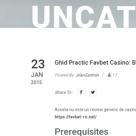
UNCAT
23
Ghid Practic Favbet Casino: Bo
JAN
Posted By :
planZadmin
/
17
2015
Share To :
Acesta nu este un review generic de cazino
https://favbet-ro.net/
.
Prerequisites