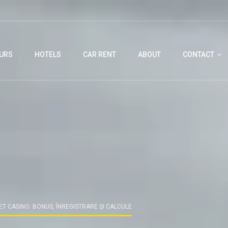
URS
HOTELS
CAR RENT
ABOUT
CONTACT
ET CASINO: BONUS, ÎNREGISTRARE ȘI CALCULE