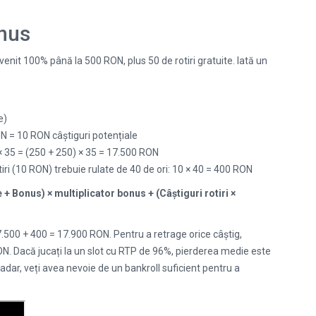
onus
nit 100% până la 500 RON, plus 50 de rotiri gratuite. Iată un
e)
ON = 10 RON câștiguri potențiale
 35 = (250 + 250) × 35 = 17.500 RON
tiri (10 RON) trebuie rulate de 40 de ori: 10 × 40 = 400 RON
 + Bonus) × multiplicator bonus + (Câștiguri rotiri ×
.500 + 400 = 17.900 RON. Pentru a retrage orice câștig,
ON. Dacă jucați la un slot cu RTP de 96%, pierderea medie este
dar, veți avea nevoie de un bankroll suficient pentru a