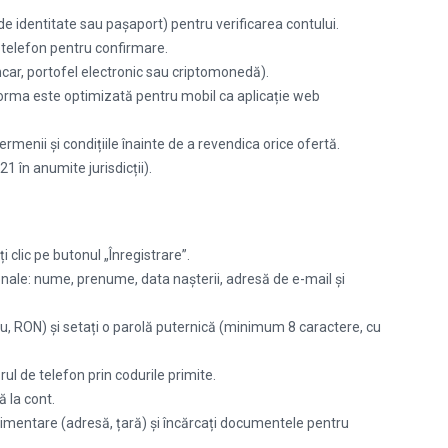
e identitate sau pașaport) pentru verificarea contului.
 telefon pentru confirmare.
car, portofel electronic sau criptomonedă).
forma este optimizată pentru mobil ca aplicație web
termenii și condițiile înainte de a revendica orice ofertă.
1 în anumite jurisdicții).
ți clic pe butonul „Înregistrare”.
nale: nume, prenume, data nașterii, adresă de e-mail și
, RON) și setați o parolă puternică (minimum 8 caractere, cu
l de telefon prin codurile primite.
ă la cont.
plimentare (adresă, țară) și încărcați documentele pentru