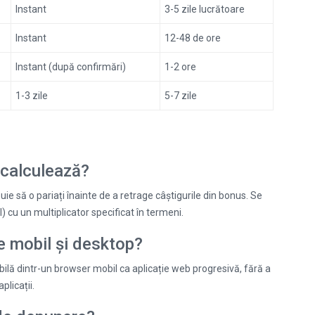
Instant
3-5 zile lucrătoare
Instant
12-48 de ore
Instant (după confirmări)
1-2 ore
1-3 zile
5-7 zile
 calculează?
ie să o pariați înainte de a retrage câștigurile din bonus. Se
cu un multiplicator specificat în termeni.
e mobil și desktop?
bilă dintr-un browser mobil ca aplicație web progresivă, fără a
licații.