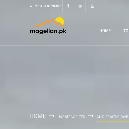
+92 313 8728357
HOME
TO
HOME
UNCATEGORIZED
GHID PRACTIC FAVB