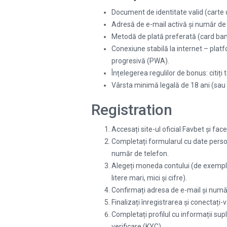
Document de identitate valid (carte d
Adresă de e-mail activă și număr de
Metodă de plată preferată (card ban
Conexiune stabilă la internet – plat
progresivă (PWA).
Înțelegerea regulilor de bonus: citiți 
Vârsta minimă legală de 18 ani (sau 2
Registration
Accesați site-ul oficial Favbet și face
Completați formularul cu date perso
număr de telefon.
Alegeți moneda contului (de exemplu
litere mari, mici și cifre).
Confirmați adresa de e-mail și număru
Finalizați înregistrarea și conectați-v
Completați profilul cu informații su
verificare (KYC).