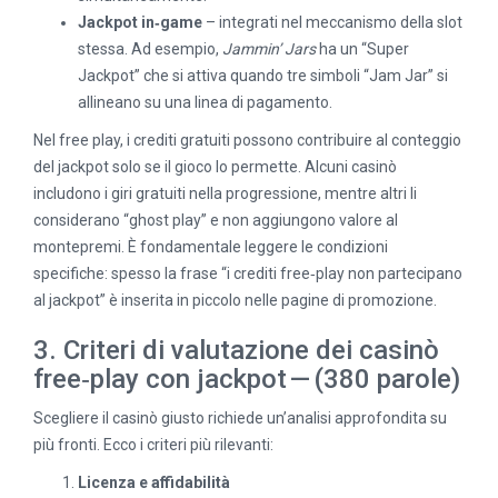
Jackpot in‑game
– integrati nel meccanismo della slot
stessa. Ad esempio,
Jammin’ Jars
ha un “Super
Jackpot” che si attiva quando tre simboli “Jam Jar” si
allineano su una linea di pagamento.
Nel free play, i crediti gratuiti possono contribuire al conteggio
del jackpot solo se il gioco lo permette. Alcuni casinò
includono i giri gratuiti nella progressione, mentre altri li
considerano “ghost play” e non aggiungono valore al
montepremi. È fondamentale leggere le condizioni
specifiche: spesso la frase “i crediti free‑play non partecipano
al jackpot” è inserita in piccolo nelle pagine di promozione.
3. Criteri di valutazione dei casinò
free‑play con jackpot — (380 parole)
Scegliere il casinò giusto richiede un’analisi approfondita su
più fronti. Ecco i criteri più rilevanti:
Licenza e affidabilità