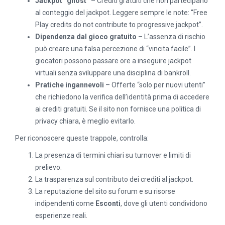
Jackpot “ghost”
– Crediti gratuiti che non partecipano
al conteggio del jackpot. Leggere sempre le note: “Free
Play credits do not contribute to progressive jackpot”.
Dipendenza dal gioco gratuito
– L’assenza di rischio
può creare una falsa percezione di “vincita facile”. I
giocatori possono passare ore a inseguire jackpot
virtuali senza sviluppare una disciplina di bankroll.
Pratiche ingannevoli
– Offerte “solo per nuovi utenti”
che richiedono la verifica dell’identità prima di accedere
ai crediti gratuiti. Se il sito non fornisce una politica di
privacy chiara, è meglio evitarlo.
Per riconoscere queste trappole, controlla:
La presenza di termini chiari su turnover e limiti di
prelievo.
La trasparenza sul contributo dei crediti al jackpot.
La reputazione del sito su forum e su risorse
indipendenti come
Esconti
, dove gli utenti condividono
esperienze reali.