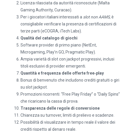
Licenza rilasciata da autorità riconosciute (Malta
Gaming Authority, Curacao).
Per i giocatori italiani interessati a
slot non AAMS
, è
consigliabile verificare la presenza di certificazioni di
terze parti (eCOGRA, iTech Labs).
Qualità del catalogo di giochi
Software provider di primo piano (NetEnt,
Microgaming, Play’n GO, Pragmatic Play).
Ampia varietà di slot con jackpot progressivi, inclusi
titoli esclusivi di provider emergenti.
Quantità e frequenza delle offerte free‑play
Bonus di benvenuto che includono crediti gratuiti o giri
su slot jackpot.
Promozioni ricorrenti: “Free Play Friday” o “Daily Spins”
che ricaricano la cassa di prova.
Trasparenza delle regole di conversione
Chiarezza su turnover, limiti di prelievo e scadenze.
Possibilità di visualizzare in tempo reale il valore dei
crediti rispetto al denaro reale.