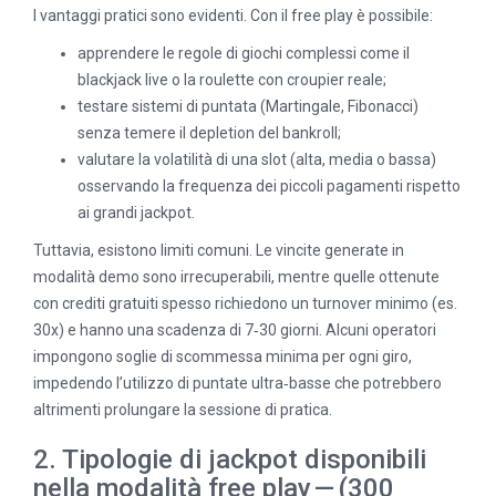
I vantaggi pratici sono evidenti. Con il free play è possibile:
apprendere le regole di giochi complessi come il
blackjack live o la roulette con croupier reale;
testare sistemi di puntata (Martingale, Fibonacci)
senza temere il depletion del bankroll;
valutare la volatilità di una slot (alta, media o bassa)
osservando la frequenza dei piccoli pagamenti rispetto
ai grandi jackpot.
Tuttavia, esistono limiti comuni. Le vincite generate in
modalità demo sono irrecuperabili, mentre quelle ottenute
con crediti gratuiti spesso richiedono un turnover minimo (es.
30x) e hanno una scadenza di 7‑30 giorni. Alcuni operatori
impongono soglie di scommessa minima per ogni giro,
impedendo l’utilizzo di puntate ultra‑basse che potrebbero
altrimenti prolungare la sessione di pratica.
2. Tipologie di jackpot disponibili
nella modalità free play — (300