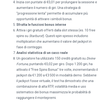
Inizia con puntate di €0,01 per prolungare la sessione e
aumentare il numero di giri. Una strategia di
“progressione lenta” permette di accumulare più
opportunità di attivare i simboli bonus.
Sfrutta le funzioni bonus interne
Attiva i giri gratuiti offerti dalla slot stessa (es. 10 free
spins su
Starburst
). Questi spin spesso includono
moltiplicatori che aumentano il valore del jackpot in
fase di conteggio.
Analisi statistica di un caso reale
Un giocatore ha utilizzato 150 crediti gratuiti su
Divine
Fortune
, puntando €0,02 per giro. Dopo 1 200 giri, ha
attivato il “Free Spins Bonus” tre volte, incrementando il
jackpot da €1 200 a €3 500 in modalità demo. Sebbene
il jackpot fosse virtuale, il test ha dimostrato che una
combinazione di alta RTP, volatilità media e uso
sistematico dei bonus massimizza le probabilità di
raggiungere il montepremi.