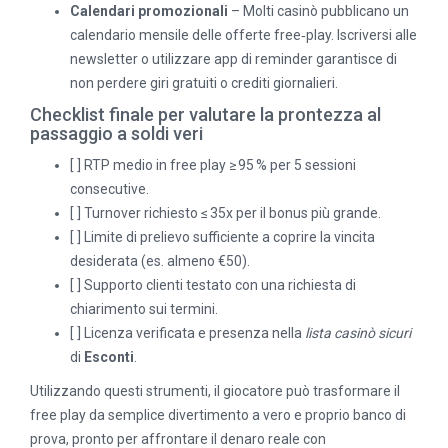
Calendari promozionali
– Molti casinò pubblicano un
calendario mensile delle offerte free‑play. Iscriversi alle
newsletter o utilizzare app di reminder garantisce di
non perdere giri gratuiti o crediti giornalieri.
Checklist finale per valutare la prontezza al
passaggio a soldi veri
[ ] RTP medio in free play ≥ 95 % per 5 sessioni
consecutive.
[ ] Turnover richiesto ≤ 35x per il bonus più grande.
[ ] Limite di prelievo sufficiente a coprire la vincita
desiderata (es. almeno €50).
[ ] Supporto clienti testato con una richiesta di
chiarimento sui termini.
[ ] Licenza verificata e presenza nella
lista casinò sicuri
di
Esconti
.
Utilizzando questi strumenti, il giocatore può trasformare il
free play da semplice divertimento a vero e proprio banco di
prova, pronto per affrontare il denaro reale con