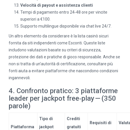
Velocità di payout e assistenza clienti
Tempi di pagamento entro 24‑48 ore per vincite
superiori a €100.
Supporto multilingue disponibile via chat live 24/7.
Un altro elemento da considerare è la lista casinò sicuri
fornita da siti indipendenti come Esconti. Queste liste
includono valutazioni basate su criteri di sicurezza,
protezione dei dati e pratiche di gioco responsabile. Anche se
non si tratta di un’autorità di certificazione, consultare più
fonti aiuta a evitare piattaforme che nascondono condizioni
ingannevoli.
4. Confronto pratico: 3 piattaforme
leader per jackpot free‑play — (350
parole)
Tipo di
Crediti
Requisiti di
Valut
Piattaforma
jackpot
gratuiti