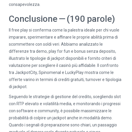
consapevolezza.
Conclusione — (190 parole)
Il free play si conferma come la palestra ideale per chi vuole
imparare, sperimentare e affinare le proprie abilità prima di
scommettere con soldi veri. Abbiamo analizzato le
differenze tra demo, play for fun e bonus senza deposito,
illustrato le tipologie di jackpot disponibili e fornito criteri di
valutazione per scegliere il casinò più affidabile. Il confronto
tra JackpotCity, Spinomenal e LuckyPlay mostra come le
offerte varino in termini di crediti gratuiti, turnover e tipologia
di jackpot.
Seguendo le strategie di gestione del credito, scegliendo slot
con RTP elevato e volatilità media, e monitorando i progressi
con software e community, è possibile massimizzare le
probabilità di colpire un jackpot anche in modalità demo.
Quando i segnali di preparazione sono chiari, un passaggio
graduale al denaro reale diventa naturale e sicuro.