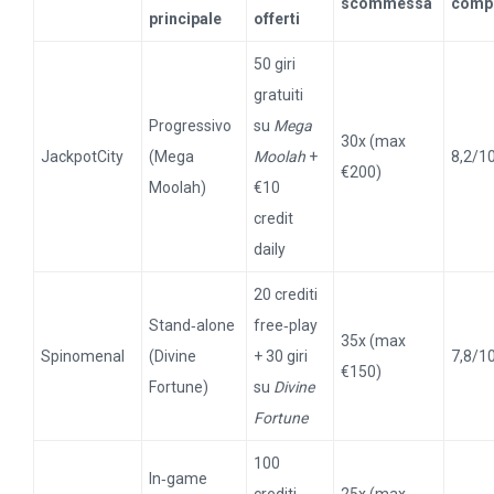
scommessa
compl
principale
offerti
50 giri
gratuiti
Progressivo
su
Mega
30x (max
JackpotCity
(Mega
Moolah
+
8,2/1
€200)
Moolah)
€10
credit
daily
20 crediti
Stand‑alone
free‑play
35x (max
Spinomenal
(Divine
+ 30 giri
7,8/1
€150)
Fortune)
su
Divine
Fortune
100
In‑game
crediti
25x (max