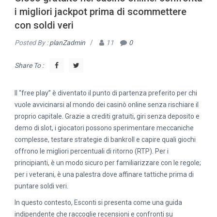
i migliori jackpot prima di scommettere
con soldi veri
Posted By :
planZadmin
/
11
0
Share To :
Il “free play” è diventato il punto di partenza preferito per chi
vuole avvicinarsi al mondo dei casinò online senza rischiare il
proprio capitale. Grazie a crediti gratuiti, giri senza deposito e
demo di slot, i giocatori possono sperimentare meccaniche
complesse, testare strategie di bankroll e capire quali giochi
offrono le migliori percentuali di ritorno (RTP). Per i
principianti, è un modo sicuro per familiarizzare con le regole;
per i veterani, è una palestra dove affinare tattiche prima di
puntare soldi veri.
In questo contesto, Esconti si presenta come una guida
indipendente che raccoglie recensioni e confronti su