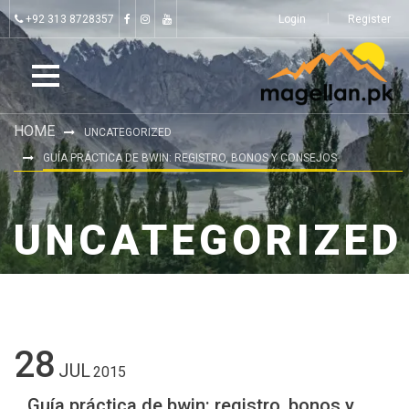
+92 313 8728357
Login
Register
HOME
UNCATEGORIZED
GUÍA PRÁCTICA DE BWIN: REGISTRO, BONOS Y CONSEJOS
UNCATEGORIZED
28
JUL
2015
Guía práctica de bwin: registro, bonos y