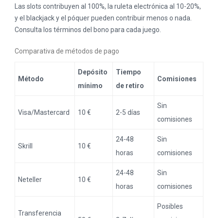
Las slots contribuyen al 100%, la ruleta electrónica al 10-20%,
y el blackjack y el póquer pueden contribuir menos o nada.
Consulta los términos del bono para cada juego.
Comparativa de métodos de pago
Depósito
Tiempo
Método
Comisiones
mínimo
de retiro
Sin
Visa/Mastercard
10 €
2-5 días
comisiones
24-48
Sin
Skrill
10 €
horas
comisiones
24-48
Sin
Neteller
10 €
horas
comisiones
Posibles
Transferencia