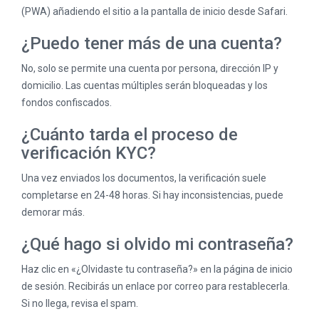
(PWA) añadiendo el sitio a la pantalla de inicio desde Safari.
¿Puedo tener más de una cuenta?
No, solo se permite una cuenta por persona, dirección IP y
domicilio. Las cuentas múltiples serán bloqueadas y los
fondos confiscados.
¿Cuánto tarda el proceso de
verificación KYC?
Una vez enviados los documentos, la verificación suele
completarse en 24-48 horas. Si hay inconsistencias, puede
demorar más.
¿Qué hago si olvido mi contraseña?
Haz clic en «¿Olvidaste tu contraseña?» en la página de inicio
de sesión. Recibirás un enlace por correo para restablecerla.
Si no llega, revisa el spam.