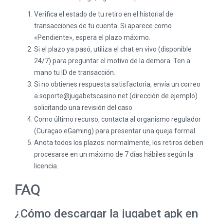
Verifica el estado de tu retiro en el historial de
transacciones de tu cuenta. Si aparece como
«Pendiente», espera el plazo máximo.
Si el plazo ya pasó, utiliza el chat en vivo (disponible
24/7) para preguntar el motivo de la demora. Ten a
mano tu ID de transacción.
Si no obtienes respuesta satisfactoria, envía un correo
a soporte@jugabetscasino.net (dirección de ejemplo)
solicitando una revisión del caso.
Como último recurso, contacta al organismo regulador
(Curaçao eGaming) para presentar una queja formal.
Anota todos los plazos: normalmente, los retiros deben
procesarse en un máximo de 7 días hábiles según la
licencia.
FAQ
¿Cómo descargar la jugabet apk en