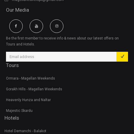
Our Media
Be the first member to receive info & news about our latest offers on
Tours and Hotels.
Tours
Ormara - Magellan Weekends
Gorakh Hills - Magellan Weekends
Heavenly Hunza and Naltar
Majestic Skardu
Hotels
Hotel Demanchi - Balakot