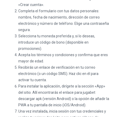
«Crear cuenta».
Completa el formulario con tus datos personales:
nombre, fecha de nacimiento, dirección de correo
electrónico y número de teléfono. Elige una contraseña
segura.
Selecciona tu moneda preferida y, si lo deseas,
introduce un código de bono (disponible en
promociones).
Acepta los términos y condiciones y confirma que eres
mayor de edad.
Recibirás un enlace de verificación en tu correo
electrónico (o un código SMS). Haz clic en él para
activar tu cuenta.
Para instalar la aplicación, dirígete a la sección «App»
del sitio. Allí encontrarás el enlace para jugabet
descargar apk (versión Android) o la opción de añadir la
PWA a tu pantalla de inicio (iOS/Android).
Una vez instalada, inicia sesión con tus credenciales y