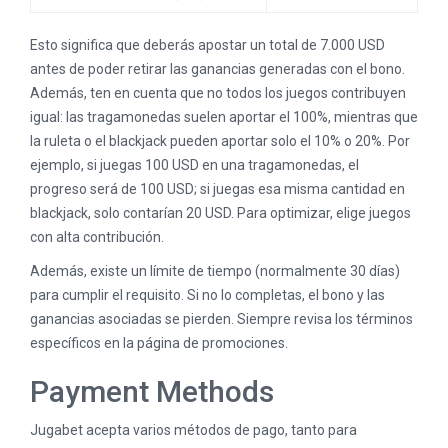
Esto significa que deberás apostar un total de 7.000 USD
antes de poder retirar las ganancias generadas con el bono.
Además, ten en cuenta que no todos los juegos contribuyen
igual: las tragamonedas suelen aportar el 100%, mientras que
la ruleta o el blackjack pueden aportar solo el 10% o 20%. Por
ejemplo, si juegas 100 USD en una tragamonedas, el
progreso será de 100 USD; si juegas esa misma cantidad en
blackjack, solo contarían 20 USD. Para optimizar, elige juegos
con alta contribución.
Además, existe un límite de tiempo (normalmente 30 días)
para cumplir el requisito. Si no lo completas, el bono y las
ganancias asociadas se pierden. Siempre revisa los términos
específicos en la página de promociones.
Payment Methods
Jugabet acepta varios métodos de pago, tanto para