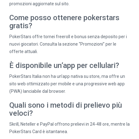
promozioni aggiornate sul sito.
Come posso ottenere pokerstars
gratis?
PokerStars offre tornei freeroll e bonus senza deposito per i
nuovi giocatori. Consulta la sezione “Promozioni” per le
offerte attuali.
È disponibile un’app per cellulari?
PokerStars Italia non ha un’app nativa su store, ma offre un
sito web ottimizzato per mobile e una progressive web app
(PWA) lanciabile dal browser.
Quali sono i metodi di prelievo più
veloci?
Skrill, Neteller e PayPal offrono prelievi in 24-48 ore, mentre la
PokerStars Card è istantanea.