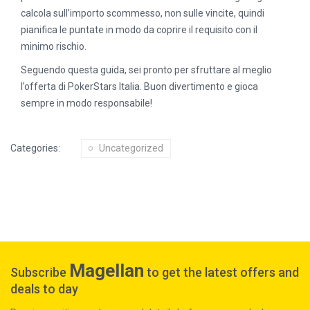
calcola sull’importo scommesso, non sulle vincite, quindi
pianifica le puntate in modo da coprire il requisito con il
minimo rischio.
Seguendo questa guida, sei pronto per sfruttare al meglio
l’offerta di PokerStars Italia. Buon divertimento e gioca
sempre in modo responsabile!
Categories:
Uncategorized
Magellan
Subscribe
to get the latest offers and
deals to day