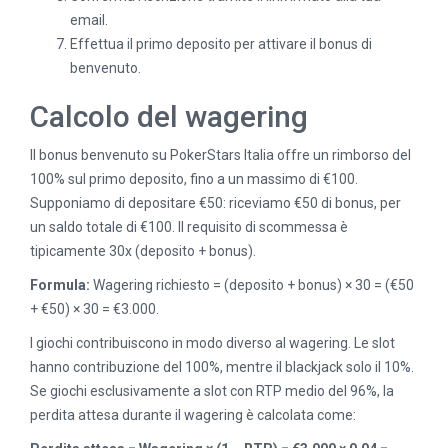
email.
Effettua il primo deposito per attivare il bonus di
benvenuto.
Calcolo del wagering
Il bonus benvenuto su PokerStars Italia offre un rimborso del
100% sul primo deposito, fino a un massimo di €100.
Supponiamo di depositare €50: riceviamo €50 di bonus, per
un saldo totale di €100. Il requisito di scommessa è
tipicamente 30x (deposito + bonus).
Formula:
Wagering richiesto = (deposito + bonus) × 30 = (€50
+ €50) × 30 = €3.000.
I giochi contribuiscono in modo diverso al wagering. Le slot
hanno contribuzione del 100%, mentre il blackjack solo il 10%.
Se giochi esclusivamente a slot con RTP medio del 96%, la
perdita attesa durante il wagering è calcolata come: