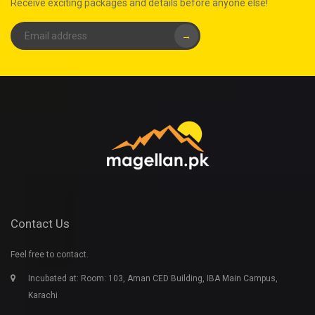
Receive exciting packages and details before anyone else!
→
Contact Us
Feel free to contact.
Incubated at: Room: 103, Aman CED Building, IBA Main Campus,
Karachi