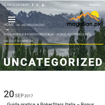
+92 313 8728357
Login
Register
HOME
UNCATEGORIZED
GUIDA PRATICA A POKERSTARS ITALIA – BONUS, REGISTRAZIONE E
CALCOLO SCOMMESSE
UNCATEGORIZED
20
SEP
2017
Guida pratica a PokerStars Italia – Bonus,