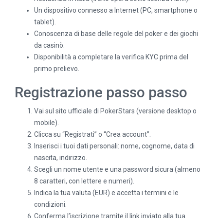
Un dispositivo connesso a Internet (PC, smartphone o
tablet).
Conoscenza di base delle regole del poker e dei giochi
da casinò.
Disponibilità a completare la verifica KYC prima del
primo prelievo.
Registrazione passo passo
Vai sul sito ufficiale di PokerStars (versione desktop o
mobile).
Clicca su “Registrati” o “Crea account”.
Inserisci i tuoi dati personali: nome, cognome, data di
nascita, indirizzo.
Scegli un nome utente e una password sicura (almeno
8 caratteri, con lettere e numeri).
Indica la tua valuta (EUR) e accetta i termini e le
condizioni.
Conferma l’iscrizione tramite il link inviato alla tua