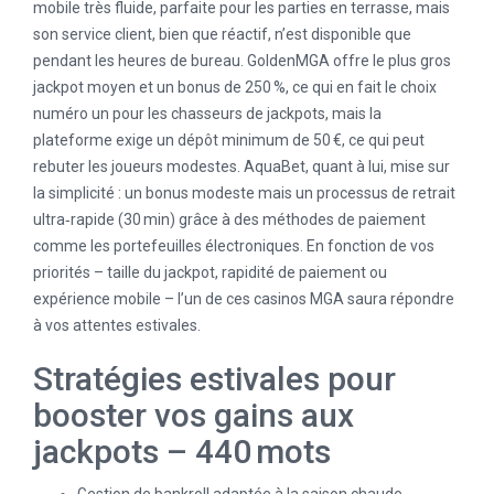
mobile très fluide, parfaite pour les parties en terrasse, mais
son service client, bien que réactif, n’est disponible que
pendant les heures de bureau. GoldenMGA offre le plus gros
jackpot moyen et un bonus de 250 %, ce qui en fait le choix
numéro un pour les chasseurs de jackpots, mais la
plateforme exige un dépôt minimum de 50 €, ce qui peut
rebuter les joueurs modestes. AquaBet, quant à lui, mise sur
la simplicité : un bonus modeste mais un processus de retrait
ultra‑rapide (30 min) grâce à des méthodes de paiement
comme les portefeuilles électroniques. En fonction de vos
priorités – taille du jackpot, rapidité de paiement ou
expérience mobile – l’un de ces casinos MGA saura répondre
à vos attentes estivales.
Stratégies estivales pour
booster vos gains aux
jackpots – 440 mots
Gestion de bankroll adaptée à la saison chaude