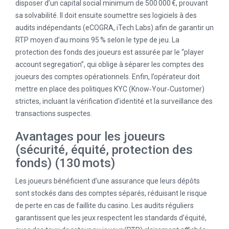
disposer d’un capital social minimum de 500 000 €, prouvant
sa solvabilité. Il doit ensuite soumettre ses logiciels à des
audits indépendants (eCOGRA, iTech Labs) afin de garantir un
RTP moyen d’au moins 95 % selon le type de jeu. La
protection des fonds des joueurs est assurée par le “player
account segregation”, qui oblige à séparer les comptes des
joueurs des comptes opérationnels. Enfin, l’opérateur doit
mettre en place des politiques KYC (Know‑Your‑Customer)
strictes, incluant la vérification d’identité et la surveillance des
transactions suspectes.
Avantages pour les joueurs
(sécurité, équité, protection des
fonds) (130 mots)
Les joueurs bénéficient d’une assurance que leurs dépôts
sont stockés dans des comptes séparés, réduisant le risque
de perte en cas de faillite du casino. Les audits réguliers
garantissent que les jeux respectent les standards d’équité,