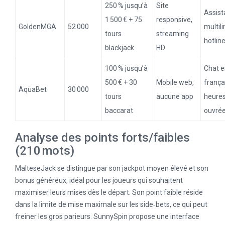
250 % jusqu’à
Site
Assist
1 500 € + 75
responsive,
GoldenMGA
52 000
multil
tours
streaming
hotline
blackjack
HD
100 % jusqu’à
Chat e
500 € + 30
Mobile web,
frança
AquaBet
30 000
tours
aucune app
heure
baccarat
ouvré
Analyse des points forts/faibles
(210 mots)
MalteseJack se distingue par son jackpot moyen élevé et son
bonus généreux, idéal pour les joueurs qui souhaitent
maximiser leurs mises dès le départ. Son point faible réside
dans la limite de mise maximale sur les side‑bets, ce qui peut
freiner les gros parieurs. SunnySpin propose une interface