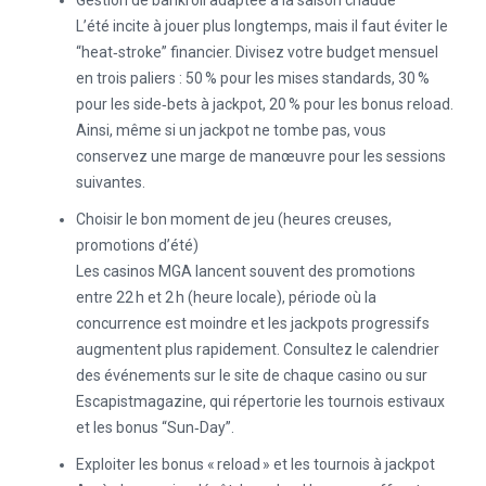
L’été incite à jouer plus longtemps, mais il faut éviter le
“heat‑stroke” financier. Divisez votre budget mensuel
en trois paliers : 50 % pour les mises standards, 30 %
pour les side‑bets à jackpot, 20 % pour les bonus reload.
Ainsi, même si un jackpot ne tombe pas, vous
conservez une marge de manœuvre pour les sessions
suivantes.
Choisir le bon moment de jeu (heures creuses,
promotions d’été)
Les casinos MGA lancent souvent des promotions
entre 22 h et 2 h (heure locale), période où la
concurrence est moindre et les jackpots progressifs
augmentent plus rapidement. Consultez le calendrier
des événements sur le site de chaque casino ou sur
Escapistmagazine, qui répertorie les tournois estivaux
et les bonus “Sun‑Day”.
Exploiter les bonus « reload » et les tournois à jackpot