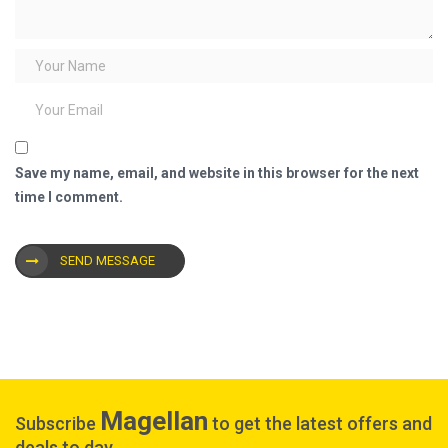
Save my name, email, and website in this browser for the next
time I comment.
SEND MESSAGE
Magellan
Subscribe
to get the latest offers and
deals to day