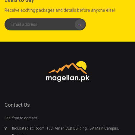
Receive exciting packages and details before anyone else!
→
Contact Us
Feel free to contact.
Incubated at: Room: 103, Aman CED Building, IBA Main Campus,