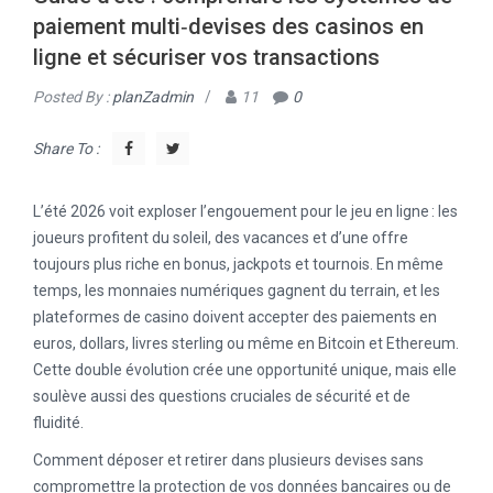
paiement multi‑devises des casinos en
ligne et sécuriser vos transactions
Posted By :
planZadmin
/
11
0
Share To :
L’été 2026 voit exploser l’engouement pour le jeu en ligne : les
joueurs profitent du soleil, des vacances et d’une offre
toujours plus riche en bonus, jackpots et tournois. En même
temps, les monnaies numériques gagnent du terrain, et les
plateformes de casino doivent accepter des paiements en
euros, dollars, livres sterling ou même en Bitcoin et Ethereum.
Cette double évolution crée une opportunité unique, mais elle
soulève aussi des questions cruciales de sécurité et de
fluidité.
Comment déposer et retirer dans plusieurs devises sans
compromettre la protection de vos données bancaires ou de