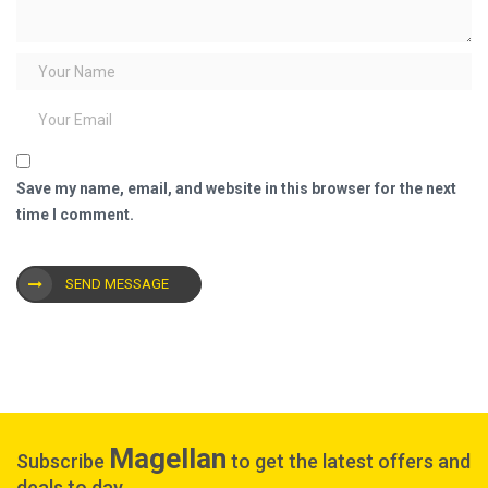
Save my name, email, and website in this browser for the next
time I comment.
SEND MESSAGE
Magellan
Subscribe
to get the latest offers and
deals to day