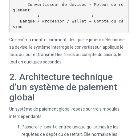
      Convertisseur de devises → Moteur de rè
glement 

          ↓                     ↓

   Banque / Processor / Wallet → Compte du ca
Ce schéma montre comment, dès que le joueur sélectionne
sa devise, le système interroge le convertisseur, applique le
taux du jour et transmet les fonds au compte du casino, le
tout en quelques secondes.
2. Architecture technique
d’un système de paiement
global
Un système de paiement global repose sur trois modules
interdépendants.
Passerelle : point d’entrée unique qui orchestre les
requêtes de dépôt ou de retrait. Elle normalise les