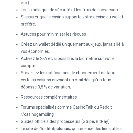
etc.).
Lire la politique de sécurité et les frais de conversion.
S’assurer que le casino supporte votre devise ou wallet
préféré.
Astuces pour minimiser les risques
Créez un wallet dédié uniquement aux jeux, jamais lié à
vos économies.
Activez le 2FA et, si possible, la biométrie sur votre
compte.
Surveillez les notifications de changement de taux :
certains casinos envoient un mail dès qu’un taux
dépasse 0,5 % de variation.
Ressources complémentaires
Forums spécialisés comme CasinoTalk ou Reddit
r/casinogambling.
Guides officiels des processeurs (Stripe, BitPay).
Le site de l’Institutpolonais, qui recense des liens utiles