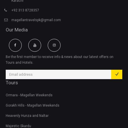
Karachi
+92 313 8728357
magellantravelspk@gmail.com
Our Media
Be the first member to receive info & news about our latest offers on
Tours and Hotels.
Tours
Ormara - Magellan Weekends
Gorakh Hills - Magellan Weekends
Heavenly Hunza and Naltar
Majestic Skardu