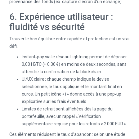
provenance des fonds (ex. capture d’écran d’un échange).
6. Expérience utilisateur :
fluidité vs sécurité
Trouver le bon équilibre entre rapidité et protection est un vrai
défi.
Instant‑pay via le réseau Lightning permet de déposer
0,001 BTC (≈ 0,30 €) en moins de deux secondes, sans
attendre la confirmation de la blockchain.
UI/UX claire : chaque champ indique la devise
sélectionnée, le taux appliqué et le montant final en
euros. Un petit icône « i » donne accès à une pop‑up
explicative sur les frais éventuels.
Limites de retrait sont affichées dès la page du
portefeuille, avec un rappel « Vérification
supplémentaire requise pour les retraits > 2 000 EUR ».
Ces éléments réduisent le taux d’abandon : selon une étude