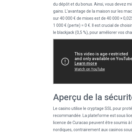
du dépôt et du bonus. Ainsi, vous devez mis
gains. L’avantage de la maison sur les ma
sur 40 000 € de mises est de 40 000 × 0,025 
1 000 € (perte) = 0 €. Il est crucial de cho
le blackjack (0,5 %), pour améliorer vos ch
Aperçu de la sécurit
Le casino utilise le cryptage SSL pour prot
recommandée. La plateforme est sous lic
licence de Curacao peuvent être soumis à l’
nordiques, contrairement aux casinos sous