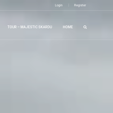
Login
Register
TOUR – MAJESTIC SKARDU
HOME