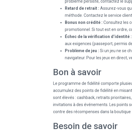
problème persiste, contactez le sup
Retard de retrait :
Assurez-vous que 
méthode. Contactez le service client 
Bonus non crédité :
Consultez les c
promotionnel. Si tout est en ordre, c
Échec de la vérification d’identité :
aux exigences (passeport, permis de
Problème de jeu :
Si un jeu ne se c
navigateur. Pour les jeux en direct, v
Bon à savoir
Le programme de fidélité comporte plusieur
accumulez des points de fidélité en misant
sont élevés : cashback, retraits prioritair
invitations à des événements. Les points
contre des récompenses dans la boutique 
Besoin de savoir