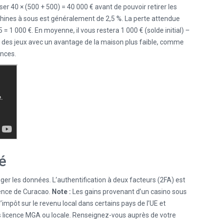
er 40 × (500 + 500) = 40 000 € avant de pouvoir retirer les
chines à sous est généralement de 2,5 %. La perte attendue
= 1 000 €. En moyenne, il vous restera 1 000 € (solde initial) –
isir des jeux avec un avantage de la maison plus faible, comme
ances.
é
éger les données. L’authentification à deux facteurs (2FA) est
ence de Curacao.
Note :
Les gains provenant d’un casino sous
impôt sur le revenu local dans certains pays de l’UE et
 licence MGA ou locale. Renseignez-vous auprès de votre