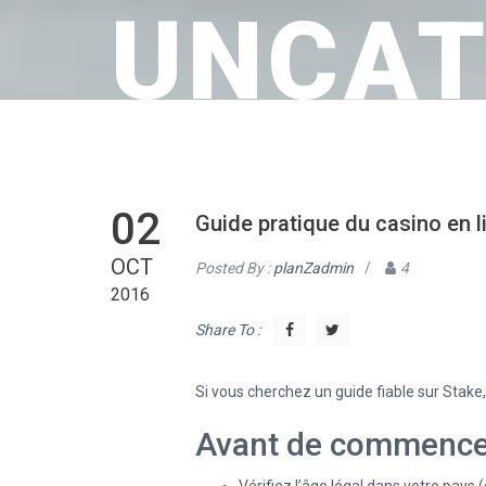
UNCAT
02
Guide pratique du casino en lig
OCT
Posted By :
planZadmin
/
4
2016
Share To :
Si vous cherchez un guide fiable sur
Stake
Avant de commence