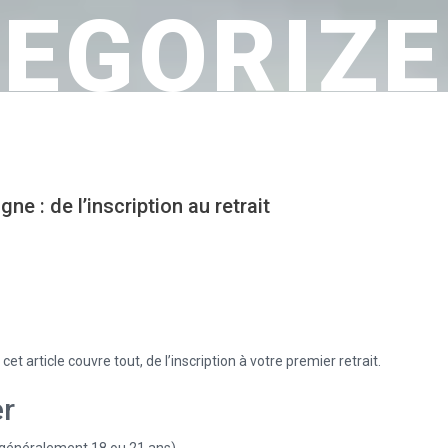
EGORIZE
ne : de l’inscription au retrait
, cet article couvre tout, de l’inscription à votre premier retrait.
r