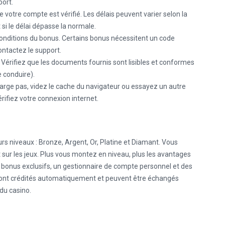
port.
votre compte est vérifié. Les délais peuvent varier selon la
si le délai dépasse la normale.
onditions du bonus. Certains bonus nécessitent un code
ontactez le support.
Vérifiez que les documents fournis sont lisibles et conformes
 conduire).
harge pas, videz le cache du navigateur ou essayez un autre
érifiez votre connexion internet.
s niveaux : Bronze, Argent, Or, Platine et Diamant. Vous
 sur les jeux. Plus vous montez en niveau, plus les avantages
es, bonus exclusifs, un gestionnaire de compte personnel et des
 sont crédités automatiquement et peuvent être échangés
du casino.