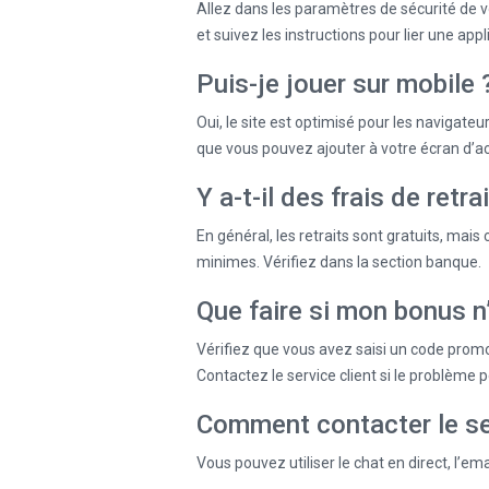
Allez dans les paramètres de sécurité de v
et suivez les instructions pour lier une appl
Puis-je jouer sur mobile 
Oui, le site est optimisé pour les navigat
que vous pouvez ajouter à votre écran d’ac
Y a-t-il des frais de retrai
En général, les retraits sont gratuits, ma
minimes. Vérifiez dans la section banque.
Que faire si mon bonus n’
Vérifiez que vous avez saisi un code promo
Contactez le service client si le problème p
Comment contacter le ser
Vous pouvez utiliser le chat en direct, l’em