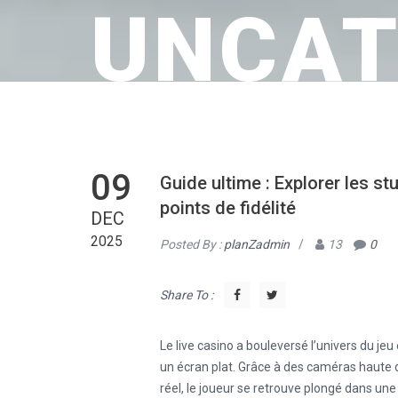
UNCAT
09
Guide ultime : Explorer les st
points de fidélité
DEC
2025
Posted By :
planZadmin
/
13
0
Share To :
Le live casino a bouleversé l’univers du jeu
un écran plat. Grâce à des caméras haute d
réel, le joueur se retrouve plongé dans une