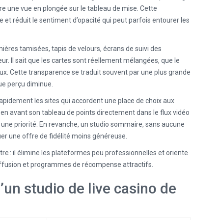
voire une vue en plongée sur le tableau de mise. Cette
e et réduit le sentiment d’opacité qui peut parfois entourer les
ières tamisées, tapis de velours, écrans de suivi des
ur. Il sait que les cartes sont réellement mélangées, que le
eux. Cette transparence se traduit souvent par une plus grande
que perçu diminue.
er rapidement les sites qui accordent une place de choix aux
en avant son tableau de points directement dans le flux vidéo
 une priorité. En revanche, un studio sommaire, sans aucune
er une offre de fidélité moins généreuse.
tre : il élimine les plateformes peu professionnelles et oriente
e diffusion et programmes de récompense attractifs.
d’un studio de live casino de