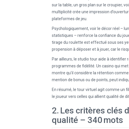
sur la table, un gros plan sur le croupier, 
multiplicité crée une impression d’ouvertur
plateformes de jeu.
Psychologiquement, voir le décor réel – lum
statistiques – renforce la confiance du joue
tirage du roulette est effectué sous ses y
propension à déposer et à jouer, car le ris
Par ailleurs, le studio tour aide à identifi
programmes de fidélité. Un casino qui met 
montre qu’il considère la rétention comme
mention de bonus ou de points, peut indiqu
En résumé, le tour virtuel agit comme un fil
le joueur vers celles qui allient qualité d
2. Les critères clés 
qualité – 340 mots