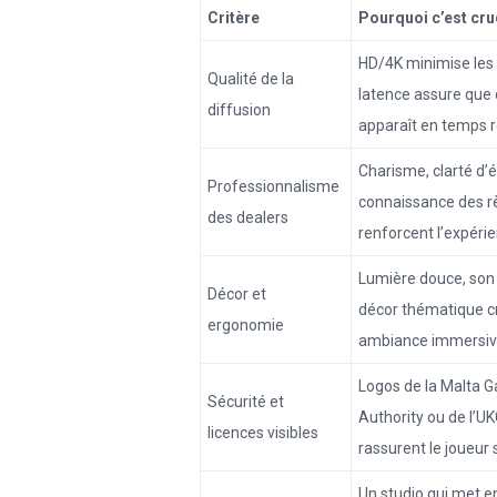
Critère
Pourquoi c’est cru
HD/4K minimise les 
Qualité de la
latence assure que
diffusion
apparaît en temps r
Charisme, clarté d’é
Professionnalisme
connaissance des r
des dealers
renforcent l’expéri
Lumière douce, son 
Décor et
décor thématique c
ergonomie
ambiance immersi
Logos de la Malta 
Sécurité et
Authority ou de l’UK
licences visibles
rassurent le joueur s
Un studio qui met e