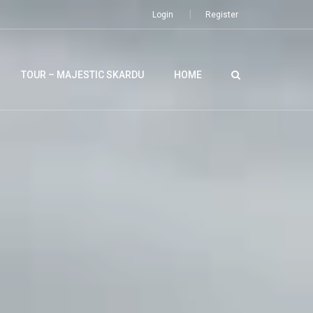
Login
Register
TOUR – MAJESTIC SKARDU
HOME