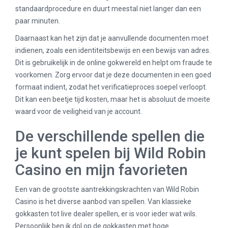
standaardprocedure en duurt meestal niet langer dan een
paar minuten.
Daarnaast kan het zijn dat je aanvullende documenten moet
indienen, zoals een identiteitsbewijs en een bewijs van adres.
Dit is gebruikelijk in de online gokwereld en helpt om fraude te
voorkomen. Zorg ervoor dat je deze documenten in een goed
formaat indient, zodat het verificatieproces soepel verloopt.
Dit kan een beetje tijd kosten, maar het is absoluut de moeite
waard voor de veiligheid van je account.
De verschillende spellen die
je kunt spelen bij Wild Robin
Casino en mijn favorieten
Een van de grootste aantrekkingskrachten van Wild Robin
Casino is het diverse aanbod van spellen. Van klassieke
gokkasten tot live dealer spellen, er is voor ieder wat wils.
Persoonlijk ben ik dol op de gokkasten met hoge