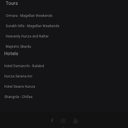
Tours
Ormara - Magellan Weekends
Gorakh Hills - Magellan Weekends
Heavenly Hunza and Naltar
Majestic Skardu
Hotels
Hotel Demanchi - Balakot
Hunza Serena Inn
Hotel Swans Hunza
Shangrila - Chillas