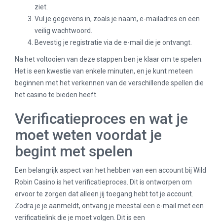
ziet.
Vul je gegevens in, zoals je naam, e-mailadres en een
veilig wachtwoord.
Bevestig je registratie via de e-mail die je ontvangt.
Na het voltooien van deze stappen ben je klaar om te spelen.
Het is een kwestie van enkele minuten, en je kunt meteen
beginnen met het verkennen van de verschillende spellen die
het casino te bieden heeft.
Verificatieproces en wat je
moet weten voordat je
begint met spelen
Een belangrijk aspect van het hebben van een account bij Wild
Robin Casino is het verificatieproces. Dit is ontworpen om
ervoor te zorgen dat alleen jij toegang hebt tot je account.
Zodra je je aanmeldt, ontvang je meestal een e-mail met een
verificatielink die je moet volgen. Dit is een