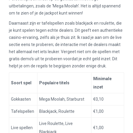
uitbetalingen, zoals de ‘Mega Moolah’. Het is altijd spannend
om te zien of je de jackpot kunt winnen!
Daarnaast zijn er tafelspellen zoals blackjack en roulette, die
je kunt spelen tegen echte dealers. Dit geeft een authentieke
casino-ervaring, zelfs als je thuis zit. Ik raad je aan om de live
sectie eens te proberen; de interactie met de dealers maakt
het allemaal net iets leuker. Vergeet niet om de spellen met
gratis demo’s uit te proberen voordat je echt geld inzet. Dit
helpt je om de regels te begrijpen zonder enige druk.
Minimale
Soort spel
Populaire titels
inzet
Gokkasten
Mega Moolah, Starburst
€0,10
Tafelspellen
Blackjack, Roulette
€1,00
Live Roulette, Live
Live spellen
€1,00
Blackjack