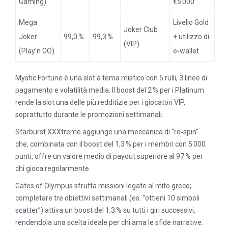
Gaming)
€5 000
Mega
Livello Gold
Joker Club
Joker
99,0 %
99,3 %
+ utilizzo di
(VIP)
(Play’n GO)
e‑wallet
Mystic Fortune è una slot a tema mistico con 5 rulli, 3 linee di
pagamento e volatilità media. Il boost del 2 % per i Platinum
rende la slot una delle più redditizie per i giocatori VIP,
soprattutto durante le promozioni settimanali.
Starburst XXXtreme aggiunge una meccanica di “re‑spin”
che, combinata con il boost del 1,3 % per i membri con 5 000
punti, offre un valore medio di payout superiore al 97 % per
chi gioca regolarmente.
Gates of Olympus sfrutta missioni legate al mito greco;
completare tre obiettivi settimanali (es. “ottieni 10 simboli
scatter”) attiva un boost del 1,3 % su tutti i giri successivi,
rendendola una scelta ideale per chi ama le sfide narrative.