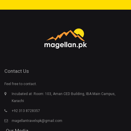
Contact Us
Feel free to contact.
Incubated at: Room: 103, Aman CED Building, IBA Main Campus,
Karachi
+92 313 8728357
magellantravelspk@gmail.com
Our Media