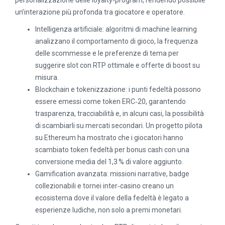
un’interazione più profonda tra giocatore e operatore.
Intelligenza artificiale: algoritmi di machine learning
analizzano il comportamento di gioco, la frequenza
delle scommesse e le preferenze di tema per
suggerire slot con RTP ottimale e offerte di boost su
misura.
Blockchain e tokenizzazione: i punti fedeltà possono
essere emessi come token ERC‑20, garantendo
trasparenza, tracciabilità e, in alcuni casi, la possibilità
di scambiarli su mercati secondari. Un progetto pilota
su Ethereum ha mostrato che i giocatori hanno
scambiato token fedeltà per bonus cash con una
conversione media del 1,3 % di valore aggiunto.
Gamification avanzata: missioni narrative, badge
collezionabili e tornei inter‑casino creano un
ecosistema dove il valore della fedeltà è legato a
esperienze ludiche, non solo a premi monetari.