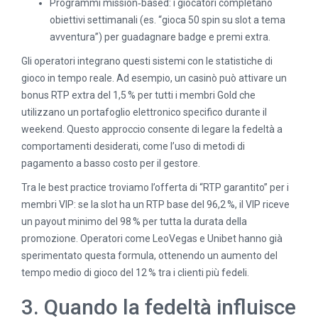
Programmi mission‑based: i giocatori completano
obiettivi settimanali (es. “gioca 50 spin su slot a tema
avventura”) per guadagnare badge e premi extra.
Gli operatori integrano questi sistemi con le statistiche di
gioco in tempo reale. Ad esempio, un casinò può attivare un
bonus RTP extra del 1,5 % per tutti i membri Gold che
utilizzano un portafoglio elettronico specifico durante il
weekend. Questo approccio consente di legare la fedeltà a
comportamenti desiderati, come l’uso di metodi di
pagamento a basso costo per il gestore.
Tra le best practice troviamo l’offerta di “RTP garantito” per i
membri VIP: se la slot ha un RTP base del 96,2 %, il VIP riceve
un payout minimo del 98 % per tutta la durata della
promozione. Operatori come LeoVegas e Unibet hanno già
sperimentato questa formula, ottenendo un aumento del
tempo medio di gioco del 12 % tra i clienti più fedeli.
3. Quando la fedeltà influisce