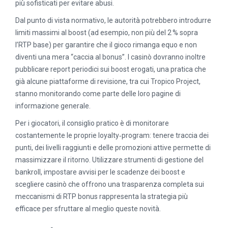
più sofisticati per evitare abusi.
Dal punto di vista normativo, le autorità potrebbero introdurre
limiti massimi al boost (ad esempio, non più del 2 % sopra
l’RTP base) per garantire che il gioco rimanga equo e non
diventi una mera “caccia al bonus”. I casinò dovranno inoltre
pubblicare report periodici sui boost erogati, una pratica che
già alcune piattaforme di revisione, tra cui Tropico Project,
stanno monitorando come parte delle loro pagine di
informazione generale.
Per i giocatori, il consiglio pratico è di monitorare
costantemente le proprie loyalty‑program: tenere traccia dei
punti, dei livelli raggiunti e delle promozioni attive permette di
massimizzare il ritorno. Utilizzare strumenti di gestione del
bankroll, impostare avvisi per le scadenze dei boost e
scegliere casinò che offrono una trasparenza completa sui
meccanismi di RTP bonus rappresenta la strategia più
efficace per sfruttare al meglio queste novità.