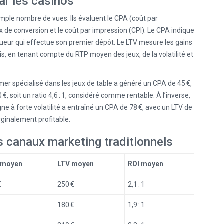
ar les casinos
mple nombre de vues. Ils évaluent le CPA (coût par
taux de conversion et le coût par impression (CPI). Le CPA indique
eur qui effectue son premier dépôt. Le LTV mesure les gains
s, en tenant compte du RTP moyen des jeux, de la volatilité et
er spécialisé dans les jeux de table a généré un CPA de 45 €,
, soit un ratio 4,6 : 1, considéré comme rentable. À l’inverse,
e à forte volatilité a entraîné un CPA de 78 €, avec un LTV de
ginalement profitable.
 canaux marketing traditionnels
 moyen
LTV moyen
ROI moyen
€
250 €
2,1 : 1
180 €
1,9 : 1