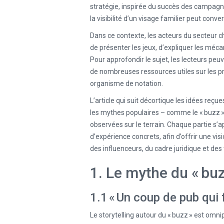
stratégie, inspirée du succès des campagnes
la visibilité d’un visage familier peut conve
Dans ce contexte, les acteurs du secteur 
de présenter les jeux, d’expliquer les méca
Pour approfondir le sujet, les lecteurs peu
de nombreuses ressources utiles sur les p
organisme de notation.
L’article qui suit décortique les idées reç
les mythes populaires – comme le « buzz » 
observées sur le terrain. Chaque partie s’
d’expérience concrets, afin d’offrir une vis
des influenceurs, du cadre juridique et des
1. Le mythe du « bu
1.1 « Un coup de pub qui 
Le storytelling autour du « buzz » est omn