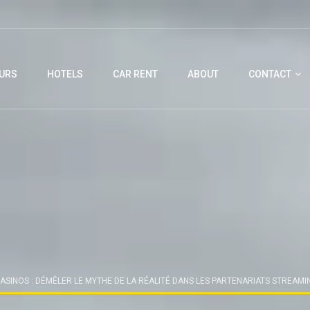
URS
HOTELS
CAR RENT
ABOUT
CONTACT
ASINOS : DÉMÊLER LE MYTHE DE LA RÉALITÉ DANS LES PARTENARIATS STREAMI