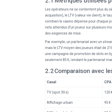
2.1 Métriques utilisées p
Les opérateurs ne se contentent plus du si
acquisition), le LTV (valeur vie client), le 
combien le casino dépense pour chaque jou
nets attendus d’un joueur sur plusieurs moi
des exigences de mise.
Par exemple, un partenariat avec un stream
mais le LTV moyen des joueurs était de 210 €
une campagne de promotion de slots en lign
seulement 85 €, rendant le partenariat mar
2.2 Comparaison avec les
Canal
CPA
TV (spot 30 s)
120 
Affichage urbain
95 €