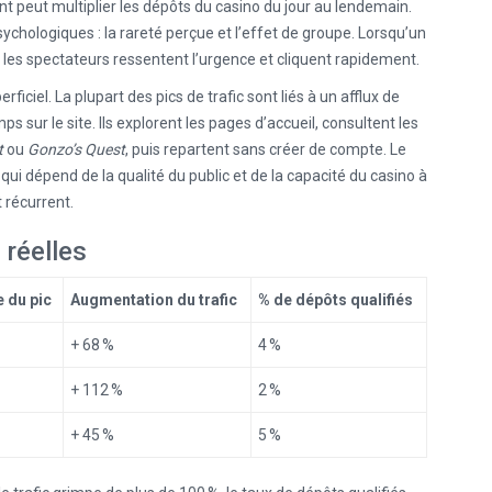
 peut multiplier les dépôts du casino du jour au lendemain.
ychologiques : la rareté perçue et l’effet de groupe. Lorsqu’un
les spectateurs ressentent l’urgence et cliquent rapidement.
ciel. La plupart des pics de trafic sont liés à un afflux de
s sur le site. Ils explorent les pages d’accueil, consultent les
t
ou
Gonzo’s Quest
, puis repartent sans créer de compte. Le
 qui dépend de la qualité du public et de la capacité du casino à
 récurrent.
 réelles
 du pic
Augmentation du trafic
% de dépôts qualifiés
+ 68 %
4 %
+ 112 %
2 %
+ 45 %
5 %