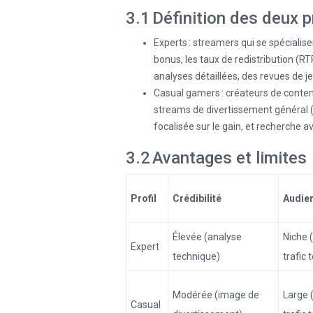
3.1 Définition des deux p
Experts : streamers qui se spécialis
bonus, les taux de redistribution (R
analyses détaillées, des revues de
Casual gamers : créateurs de conten
streams de divertissement général (g
focalisée sur le gain, et recherche av
3.2 Avantages et limites
Profil
Crédibilité
Audie
Élevée (analyse
Niche 
Expert
technique)
trafic t
Modérée (image de
Large 
Casual