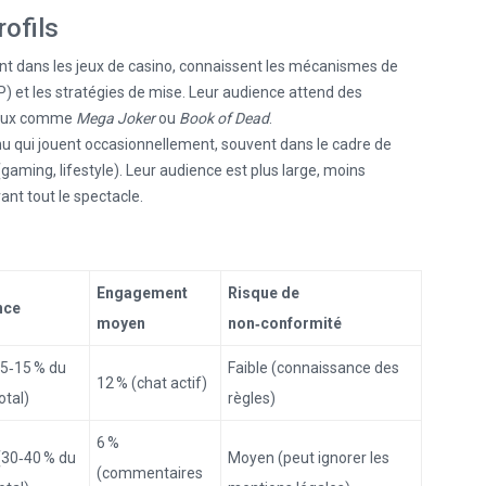
rofils
ent dans les jeux de casino, connaissent les mécanismes de
TP) et les stratégies de mise. Leur audience attend des
 jeux comme
Mega Joker
ou
Book of Dead
.
u qui jouent occasionnellement, souvent dans le cadre de
aming, lifestyle). Leur audience est plus large, moins
ant tout le spectacle.
Engagement
Risque de
nce
moyen
non‑conformité
(5‑15 % du
Faible (connaissance des
12 % (chat actif)
otal)
règles)
6 %
(30‑40 % du
Moyen (peut ignorer les
(commentaires