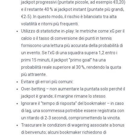
jackpot progressivi (puntate piccole, ad esempio €0,20)
e il restante 40 % ai jackpot instant (puntate più grandi,
€2‑5). In questo modo, il rischio è bilanciato tra alta
volatilità e ritorni più frequenti.
Utilizzo di statistiche in‑play: le metriche come xG per il
calcio o il tasso di conversione dei punti in tennis
forniscono una lettura più accurata della probabilità di
un evento. Se l’xG di una squadra supera 1,2 entro i
primi 15 minuti, il jackpot “primo goal” ha una
probabilità reale superiore al 30 %, rendendo la quota
più attraente.
Evitare gli errori più comuni:
Over‑betting – non aumentare la puntata solo perché il
jackpot è grande; il margine rimane lo stesso.
Ignorare il “tempo di risposta” del bookmaker – in caso
di lag, una scommessa potrebbe essere registrata con
un ritardo di 2‑3 secondi, compromettendo la vincita.
Trascurare le condizioni di wagering associate a bonus
di benvenuto; alcuni bookmaker richiedono di