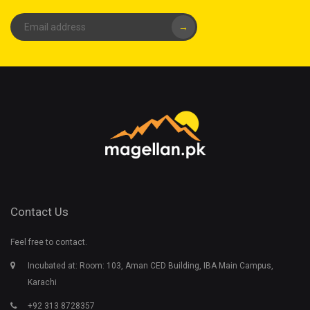
→
Contact Us
Feel free to contact.
Incubated at: Room: 103, Aman CED Building, IBA Main Campus,
Karachi
+92 313 8728357