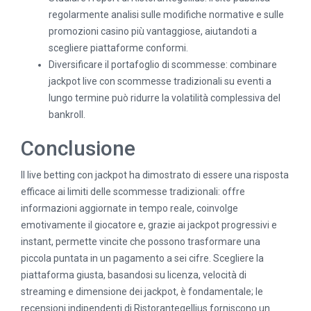
regolarmente analisi sulle modifiche normative e sulle
promozioni casino più vantaggiose, aiutandoti a
scegliere piattaforme conformi.
Diversificare il portafoglio di scommesse: combinare
jackpot live con scommesse tradizionali su eventi a
lungo termine può ridurre la volatilità complessiva del
bankroll.
Conclusione
Il live betting con jackpot ha dimostrato di essere una risposta
efficace ai limiti delle scommesse tradizionali: offre
informazioni aggiornate in tempo reale, coinvolge
emotivamente il giocatore e, grazie ai jackpot progressivi e
instant, permette vincite che possono trasformare una
piccola puntata in un pagamento a sei cifre. Scegliere la
piattaforma giusta, basandosi su licenza, velocità di
streaming e dimensione dei jackpot, è fondamentale; le
recensioni indipendenti di Ristorantegellius forniscono un