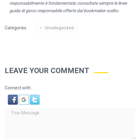
responsabilmente è fondamentale; consultate sempre le linee
guida di gioco responsabile offerte dal bookmaker scelto.
Categories:
Uncategorized
LEAVE YOUR COMMENT
Connect with: