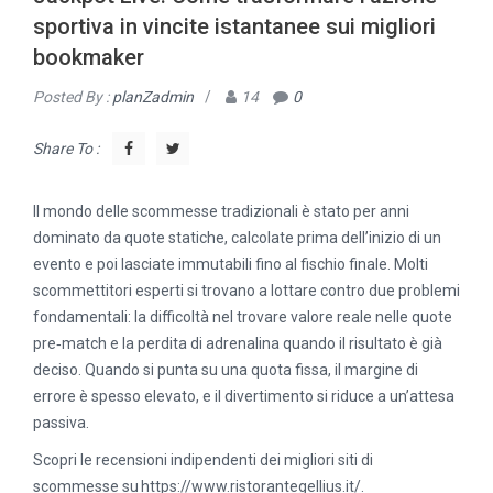
sportiva in vincite istantanee sui migliori
bookmaker
Posted By :
planZadmin
/
14
0
Share To :
Il mondo delle scommesse tradizionali è stato per anni
dominato da quote statiche, calcolate prima dell’inizio di un
evento e poi lasciate immutabili fino al fischio finale. Molti
scommettitori esperti si trovano a lottare contro due problemi
fondamentali: la difficoltà nel trovare valore reale nelle quote
pre‑match e la perdita di adrenalina quando il risultato è già
deciso. Quando si punta su una quota fissa, il margine di
errore è spesso elevato, e il divertimento si riduce a un’attesa
passiva.
Scopri le recensioni indipendenti dei migliori siti di
scommesse su
https://www.ristorantegellius.it/
.