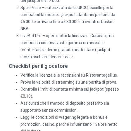
dei jackpot è €12 000.
SportPulse – autorizzata dalla UKGC, eccelle per la
compatibilità mobile; i jackpot istantanei partono da
€5 000 e arrivano fino a €80 000 su eventi di basket
NBA.
LiveBet Pro – opera sotto la licenza di Curacao, ma
compensa con una vasta gamma di mercati e
un’interfaccia demo gratuita per testare i jackpot
senza rischiare denaro reale.
Checklist per il giocatore
Verifica la licenza e le recensioni su Ristorantegellius.
Prova la velocità di streaming su una partita di prova.
Controlla i limiti di puntata minima sui jackpot (spesso
€0,10).
Assicurati che il metodo di deposito preferito sia
supportato senza commissioni.
Leggi le condizioni di wagering legate a bonus e
promozioni casino, perché influenzano il valore netto