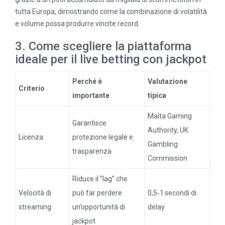
tutta Europa, dimostrando come la combinazione di volatilità
e volume possa produrre vincite record.
3. Come scegliere la piattaforma
ideale per il live betting con jackpot
Perché è
Valutazione
Criterio
importante
tipica
Malta Gaming
Garantisce
Authority, UK
Licenza
protezione legale e
Gambling
trasparenza
Commission
Riduce il “lag” che
Velocità di
può far perdere
0,5‑1 secondi di
streaming
un’opportunità di
delay
jackpot