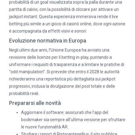
probabilità di un goal visualizzata sopra la palla durante una
partita di calcio, con la possibilità di cliccare per attivare un
jackpot instant. Questa esperienza immersiva rende il live
betting più simile a un gioco di casinò online, dove ogni azione
è accompagnata da effetti visivi e sonori.
Evoluzione normativa in Europa
Negli ultimi due anni, l’Unione Europea ha avviato una
revisione delle licenze per il betting in‑play, puntando a
uniformare i requisiti di trasparenza e a limitare le pratiche di
“odd manipulation”. Si prevede che entro il 2028 le autorità
richiederanno una reportistica più dettagliata sui jackpot
progressivi, inclusa la divulgazione del pool totale e delle
probabilità reali.
Prepararsi alle novità
Aggiornare il software: assicurati che l’app del
bookmaker sia sempre all’ultima versione per sfruttare
le nuove funzionalità AR.
Studiare i report di Ristorantegellius: il sito pubblica