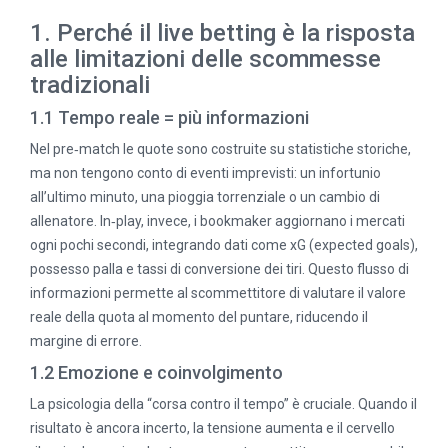
1. Perché il live betting è la risposta
alle limitazioni delle scommesse
tradizionali
1.1 Tempo reale = più informazioni
Nel pre‑match le quote sono costruite su statistiche storiche,
ma non tengono conto di eventi imprevisti: un infortunio
all’ultimo minuto, una pioggia torrenziale o un cambio di
allenatore. In‑play, invece, i bookmaker aggiornano i mercati
ogni pochi secondi, integrando dati come xG (expected goals),
possesso palla e tassi di conversione dei tiri. Questo flusso di
informazioni permette al scommettitore di valutare il valore
reale della quota al momento del puntare, riducendo il
margine di errore.
1.2 Emozione e coinvolgimento
La psicologia della “corsa contro il tempo” è cruciale. Quando il
risultato è ancora incerto, la tensione aumenta e il cervello