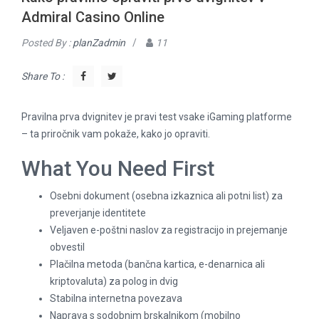
Admiral Casino Online
Posted By :
planZadmin
/
11
Share To :
Pravilna prva dvignitev je pravi test vsake iGaming platforme
– ta priročnik vam pokaže, kako jo opraviti.
What You Need First
Osebni dokument (osebna izkaznica ali potni list) za
preverjanje identitete
Veljaven e-poštni naslov za registracijo in prejemanje
obvestil
Plačilna metoda (bančna kartica, e-denarnica ali
kriptovaluta) za polog in dvig
Stabilna internetna povezava
Naprava s sodobnim brskalnikom (mobilno