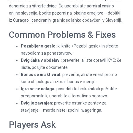
denarnic za hitrejše dvige. Če uporabljate admiral casino
online slovenija, bodite pozorni na lokalne omejitve – dobitki
iz Curaçao licenciranih igralnic so lahko obdavčeni v Sloveniji.
Common Problems & Fixes
Pozabljeno geslo:
kliknite »Pozabil geslo« in sledite
navodilom za ponastavitev.
Dvig čaka v obdelavi:
preverite, ali ste opravili KYC; če
niste, pošljite dokumente.
Bonus se ni aktiviral:
preverite, ali ste vnesli promo
kodo ob pologu ali izbrali bonus v meniju.
Igra se ne nalaga:
posodobite brskalnik ali počistite
predpomnilnik; uporabite alternativno napravo.
Dvig je zavrnjen:
preverite ostanke zahtev za
stavljenje – morda niste izpolnili wageringa.
Players Ask