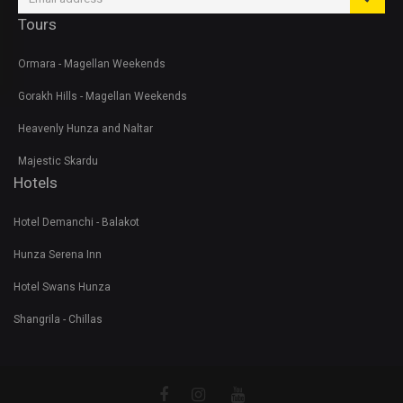
Tours
Ormara - Magellan Weekends
Gorakh Hills - Magellan Weekends
Heavenly Hunza and Naltar
Majestic Skardu
Hotels
Hotel Demanchi - Balakot
Hunza Serena Inn
Hotel Swans Hunza
Shangrila - Chillas