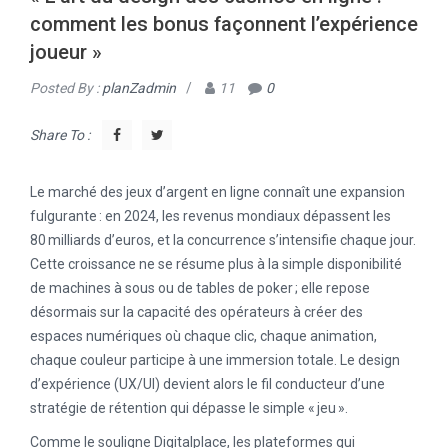
comment les bonus façonnent l’expérience
joueur »
Posted By :
planZadmin
/
11
0
Share To :
Le marché des jeux d’argent en ligne connaît une expansion
fulgurante : en 2024, les revenus mondiaux dépassent les
80 milliards d’euros, et la concurrence s’intensifie chaque jour.
Cette croissance ne se résume plus à la simple disponibilité
de machines à sous ou de tables de poker ; elle repose
désormais sur la capacité des opérateurs à créer des
espaces numériques où chaque clic, chaque animation,
chaque couleur participe à une immersion totale. Le design
d’expérience (UX/UI) devient alors le fil conducteur d’une
stratégie de rétention qui dépasse le simple « jeu ».
Comme le souligne Digitalplace, les plateformes qui