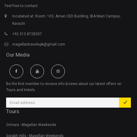
Feel free to contact.
Incubated at: Room: 103, Aman CED Building, IBA Main Campus,
Karachi
+92 313 8728357
magellantravelspk@gmail.com
Our Media
Be the first member to receive info & news about our latest offers on
Tours and Hotels.
Tours
Ormara - Magellan Weekends
Gorakh Hills - Magellan Weekends