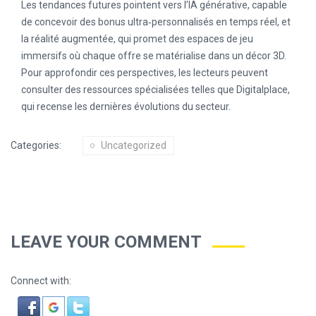
Les tendances futures pointent vers l’IA générative, capable
de concevoir des bonus ultra‑personnalisés en temps réel, et
la réalité augmentée, qui promet des espaces de jeu
immersifs où chaque offre se matérialise dans un décor 3D.
Pour approfondir ces perspectives, les lecteurs peuvent
consulter des ressources spécialisées telles que Digitalplace,
qui recense les dernières évolutions du secteur.
Categories:
Uncategorized
LEAVE YOUR COMMENT
Connect with: