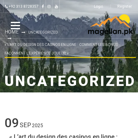
+92 313 8728357
Login
Register
HOME
UNCATEGORIZED
« L’ART DU DESIGN DES CASINOS EN LIGNE : COMMENT LES BONUS
FAÇONNENT L’EXPÉRIENCE JOUEUR »
UNCATEGORIZED
09
SEP
2025
« L’art du design des casinos en ligne :