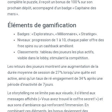
complète le puzzle, il reçoit un bonus de 100 % sur son
prochain dépôt, accompagné d’un badge « Capitaine des
mers ».
Éléments de gamification
Badges : « Explorateur», « Millionnaire», « Stratège».
Niveaux : progression de 1 à 10, chaque palier offre des
free spins ou un cashback amélioré.
Classements : tableau des joueurs les plus actifs,
visible dans le lobby, stimulant la compétition.
Les retours des joueurs montrent une augmentation de la
durée moyenne de session de 27 % lorsqu’une quête est
active, ainsi qu’un taux de ré‑engagement de 34 % après une
période d’inactivité de 7 jours.
Le storytelling ne se limite pas aux visuels ; il s’étend aux
messages affichés (« Vous avez trouvé le coffre secret ! ») et
aux sons d’ambiance qui renforcent l’immersion. En
combinant ces éléments, les bonus deviennent des